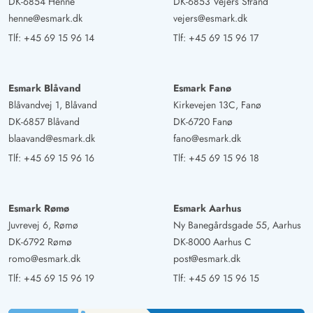
DK-6854 Henne
DK-6853 Vejers Strand
henne@esmark.dk
vejers@esmark.dk
Tlf:
+45 69 15 96 14
Tlf:
+45 69 15 96 17
Esmark Blåvand
Esmark Fanø
Blåvandvej 1, Blåvand
Kirkevejen 13C, Fanø
DK-6857 Blåvand
DK-6720 Fanø
blaavand@esmark.dk
fano@esmark.dk
Tlf:
+45 69 15 96 16
Tlf:
+45 69 15 96 18
Esmark Rømø
Esmark Aarhus
Juvrevej 6, Rømø
Ny Banegårdsgade 55, Aarhus
DK-6792 Rømø
DK-8000 Aarhus C
romo@esmark.dk
post@esmark.dk
Tlf:
+45 69 15 96 19
Tlf:
+45 69 15 96 15