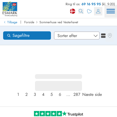
Ring til os:
69 16 95 95
(kl. 9-20)
Find sommerhus
Ankomst
|
Tilbage
Forside
Sommerhuse ved Vesterhavet
Områder
Se kor
Søgefiltre
Se liste
Ønsker til huset
Nulstil
Loading...
1
2
3
4
5
6
...
287
Næste side