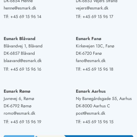
DK-6854 Henne
DK-6853 Vejers Strand
henne@esmark.dk
vejers@esmark.dk
Tlf:
+45 69 15 96 14
Tlf:
+45 69 15 96 17
Esmark Blåvand
Esmark Fanø
Blåvandvej 1, Blåvand
Kirkevejen 13C, Fanø
DK-6857 Blåvand
DK-6720 Fanø
blaavand@esmark.dk
fano@esmark.dk
Tlf:
+45 69 15 96 16
Tlf:
+45 69 15 96 18
Esmark Rømø
Esmark Aarhus
Juvrevej 6, Rømø
Ny Banegårdsgade 55, Aarhus
DK-6792 Rømø
DK-8000 Aarhus C
romo@esmark.dk
post@esmark.dk
Tlf:
+45 69 15 96 19
Tlf:
+45 69 15 96 15