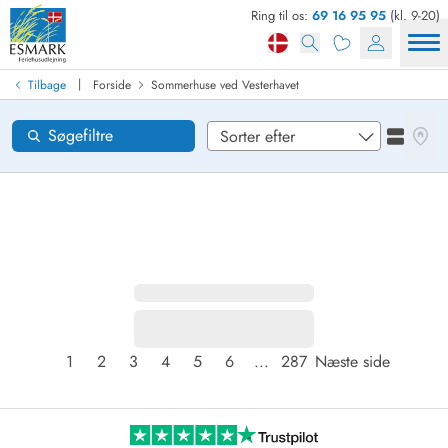
Ring til os:
69 16 95 95
(kl. 9-20)
Find sommerhus
Ankomst
|
Tilbage
Forside
Sommerhuse ved Vesterhavet
Områder
Se kor
Søgefiltre
Se liste
Ønsker til huset
Nulstil
Loading...
1
2
3
4
5
6
...
287
Næste side