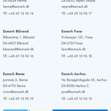
DK-6854 Henne
DK-6853 Vejers Strand
henne@esmark.dk
vejers@esmark.dk
Tlf:
+45 69 15 96 14
Tlf:
+45 69 15 96 17
Esmark Blåvand
Esmark Fanø
Blåvandvej 1, Blåvand
Kirkevejen 13C, Fanø
DK-6857 Blåvand
DK-6720 Fanø
blaavand@esmark.dk
fano@esmark.dk
Tlf:
+45 69 15 96 16
Tlf:
+45 69 15 96 18
Esmark Rømø
Esmark Aarhus
Juvrevej 6, Rømø
Ny Banegårdsgade 55, Aarhus
DK-6792 Rømø
DK-8000 Aarhus C
romo@esmark.dk
post@esmark.dk
Tlf:
+45 69 15 96 19
Tlf:
+45 69 15 96 15