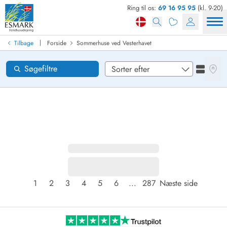
Ring til os:
69 16 95 95
(kl. 9-20)
Find sommerhus
Ankomst
|
Tilbage
Forside
Sommerhuse ved Vesterhavet
Områder
Se kor
Søgefiltre
Se liste
Ønsker til huset
Nulstil
Loading...
1
2
3
4
5
6
...
287
Næste side