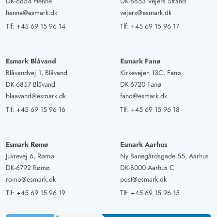
DK-6854 Henne
DK-6853 Vejers Strand
henne@esmark.dk
vejers@esmark.dk
Tlf:
+45 69 15 96 14
Tlf:
+45 69 15 96 17
Esmark Blåvand
Esmark Fanø
Blåvandvej 1, Blåvand
Kirkevejen 13C, Fanø
DK-6857 Blåvand
DK-6720 Fanø
blaavand@esmark.dk
fano@esmark.dk
Tlf:
+45 69 15 96 16
Tlf:
+45 69 15 96 18
Esmark Rømø
Esmark Aarhus
Juvrevej 6, Rømø
Ny Banegårdsgade 55, Aarhus
DK-6792 Rømø
DK-8000 Aarhus C
romo@esmark.dk
post@esmark.dk
Tlf:
+45 69 15 96 19
Tlf:
+45 69 15 96 15