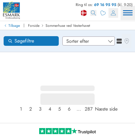
Ring til os:
69 16 95 95
(kl. 9-20)
Find sommerhus
Ankomst
|
Tilbage
Forside
Sommerhuse ved Vesterhavet
Områder
Se kor
Søgefiltre
Se liste
Ønsker til huset
Nulstil
Loading...
1
2
3
4
5
6
...
287
Næste side