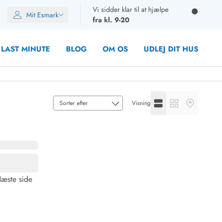
Vi sidder klar til at hjælpe
Mit Esmark
fra kl. 9-20
LAST MINUTE
BLOG
OM OS
UDLEJ DIT HUS
Se listevisning
Se gallerivisning
Se kortvisni
Visning
oner
oner
oner
rupper)
æste side
en
ien
ien
n