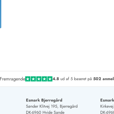
for 4 Personer
Sommerhuse i juleferien
for 6 Personer
Sommerhuse til nytår
for 8 Personer
de Sande
Sommerhuse i Søndervig
 i Henne Strand
Sommerhuse i Lodbjerg
 i Ho
Sommerhuse i Nr. Lyngv
i Houstrup
Sommerhuse på Rømø
 i Houvig
Sommerhuse i Søndervi
å Holmsland Klit
Sommerhuse i Skodbjer
 på Holmsland
Sommerhuse i Thorsmin
 i Hvide Sande
Sommerhuse i Vedersø Kl
 i Jegum
Sommerhuse i Vejers Str
Fremragende
4.8
ud af 5 baseret på
502 anmel
 i Klegod
Sommerhuse i Vester Hu
e hos os
Esmark Bjerregård
Esmark
Sønder Klitvej 195, Bjerregård
Kirkeve
DK-6960 Hvide Sande
DK-696