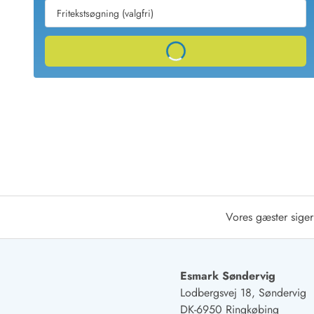
Sommerhuse med spa
Sommerhuse 
Sommerhuse med fredagsskift
Sommerhuse 
Sommerhuse med lørdagsskift
Sommerhuse 
Loading...
Sommerhuse i Bjerregård
Sommerhuse i Blåvand
Sommerhuse i Hvi
Sommerhuse i Årgab
Sommerhuse
Sommerhuse i Arrild
Sommerhuse
Sommerhuse i Bjerregård
Sommerhuse 
Sommerhuse i Blåvand
Sommerhuse
Sommerhuse i Bork Havn
Sommerhus p
Sommerhuse i Fjand
Sommerhuse
Sommerhuse på Fanø
Sommerhuse
Sommerhuse i Grærup Strand
Sommerhuse
Vores gæster siger
Sommerhuse i Haurvig
Sommerhuse
Esmark Rejsecurity
Esmark KidsVIP
Esmark VIP partnerfordele
Fordel
Esmark Søndervig
Praktiske informationer
Lodbergsvej 18, Søndervig
Åbningstider og døgnvagt
DK-6950 Ringkøbing
Ankomst