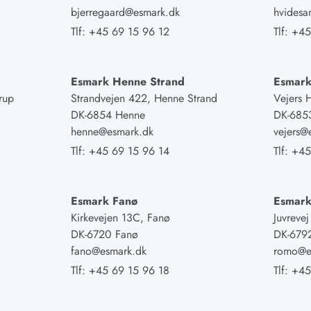
bjerregaard@esmark.dk
hvides
Tlf:
+45 69 15 96 12
Tlf:
+45
Esmark Henne Strand
Esmark
rup
Strandvejen 422, Henne Strand
Vejers 
DK-6854 Henne
DK-6853
henne@esmark.dk
vejers@
Tlf:
+45 69 15 96 14
Tlf:
+45
Esmark Fanø
Esmar
Kirkevejen 13C, Fanø
Juvreve
DK-6720 Fanø
DK-679
fano@esmark.dk
romo@e
Tlf:
+45 69 15 96 18
Tlf:
+45