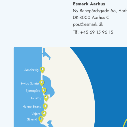
Fordele hos os
Esmark Aarhus
Esmark Rejsecurity
Ny Banegårdsgade 55, Aar
Esmark KidsVIP
DK-8000 Aarhus C
Esmark VIP: Fordele og rabataftaler
post@esmark.dk
Prisgaranti
Tlf:
+45 69 15 96 15
Ingen depositum
Gæsteanmeldelser
Gratis WiFi i ferieområdet
Rabat
We love people!
Fritidsaktiviteter
Esmark VIP partnerfordele
Esmark KidsVIP
LEGOLAND® rabat
Ferie med børn
Ferie med hund
Ferie ved stranden
Naturoplevelser