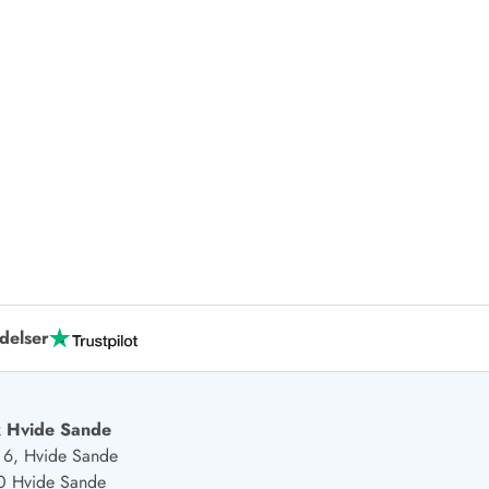
 Hede
ig
g
ge
de
it
and
delser
sby
 Hvide Sande
j 6, Hvide Sande
0 Hvide Sande