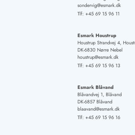
sondervig@esmark.dk
Afrejse
Sommerhus ABC
Tlf:
+45 69 15 96 11
Booking FAQ
Forbrugsafregning (Strøm, vand...)
Lån og lej
Esmark Houstrup
Pakkeliste
Houstrup Strandvej 4, Houst
Rengøring
DK-6830 Nørre Nebel
Gavekort
houstrup@esmark.dk
Book tidligt
Tlf:
+45 69 15 96 13
Lejebetingelser
Info
Vejret i Danmark
Esmark Blåvand
Sæsontider
Blåvandvej 1, Blåvand
Baderegler
DK-6857 Blåvand
Naturbeskyttelse
blaavand@esmark.dk
Webcam
Tlf:
+45 69 15 96 16
Fotokonkurrence
Kort