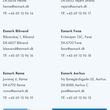
DK-6854 Henne
DK-6853 Vejers Strand
henne@esmark.dk
vejers@esmark.dk
Tlf:
+45 69 15 96 14
Tlf:
+45 69 15 96 17
Esmark Blåvand
Esmark Fanø
Blåvandvej 1, Blåvand
Kirkevejen 13C, Fanø
DK-6857 Blåvand
DK-6720 Fanø
blaavand@esmark.dk
fano@esmark.dk
Tlf:
+45 69 15 96 16
Tlf:
+45 69 15 96 18
Esmark Rømø
Esmark Aarhus
Juvrevej 6, Rømø
Ny Banegårdsgade 55, Aarhus
DK-6792 Rømø
DK-8000 Aarhus C
romo@esmark.dk
post@esmark.dk
Tlf:
+45 69 15 96 19
Tlf:
+45 69 15 96 15