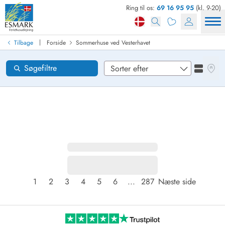
Ring til os:
69 16 95 95
(kl. 9-20)
Find sommerhus
Ankomst
|
Tilbage
Forside
Sommerhuse ved Vesterhavet
Områder
Se kor
Søgefiltre
Se liste
Ønsker til huset
Nulstil
Loading...
1
2
3
4
5
6
...
287
Næste side