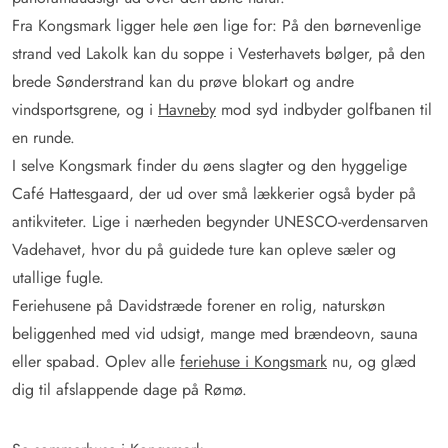
Fra Kongsmark ligger hele øen lige for: På den børnevenlige
strand ved Lakolk kan du soppe i Vesterhavets bølger, på den
brede Sønderstrand kan du prøve blokart og andre
vindsportsgrene, og i
Havneby
mod syd indbyder golfbanen til
en runde.
I selve Kongsmark finder du øens slagter og den hyggelige
Café Hattesgaard, der ud over små lækkerier også byder på
antikviteter. Lige i nærheden begynder UNESCO-verdensarven
Vadehavet, hvor du på guidede ture kan opleve sæler og
utallige fugle.
Feriehusene på Davidstræde forener en rolig, naturskøn
beliggenhed med vid udsigt, mange med brændeovn, sauna
eller spabad. Oplev alle
feriehuse i Kongsmark
nu, og glæd
dig til afslappende dage på Rømø.