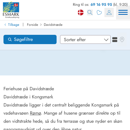
Ring til os:
69 16 95 95
(kl. 9-20)
Find sommerhus
Ankomst
|
Tilbage
Forside
Davidstræde
Davidstræde
Områder
Se kor
Søgefiltre
Se liste
Ønsker til huset
Nulstil
Loading...
Feriehuse på Davidstræde
Davidstræde i Kongsmark
Davidstræde ligger i det centralt beliggende Kongsmark på
vadehavsøen
Rømø
. Mange af husene grænser direkte op til
den vidtstrakte hede, så du fra terrasse og stue nyder en skøn
panoramaudsigt ud over den åbne natur.