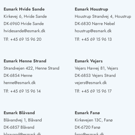
Esmark Hvide Sande
Esmark Houstrup
Kirkevej 6, Hvide Sande
Houstrup Strandvej 4, Houstrup
DK-6960 Hvide Sande
DK-6830 Nørre Nebel
hvidesande@esmark.dk
houstrup@esmark.dk
Tlf:
+45 69 15 96 20
Tlf:
+45 69 15 96 13
Esmark Henne Strand
Esmark Vejers
Strandvejen 422, Henne Strand
Vejers Havvej 81, Vejers
DK-6854 Henne
DK-6853 Vejers Strand
henne@esmark.dk
vejers@esmark.dk
Tlf:
+45 69 15 96 14
Tlf:
+45 69 15 96 17
Esmark Blåvand
Esmark Fanø
Blåvandvej 1, Blåvand
Kirkevejen 13C, Fanø
DK-6857 Blåvand
DK-6720 Fanø
blaavand@esmark.dk
fano@esmark.dk