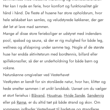
Her kan I nyde en ferie, hvor komfort og funktionalitet går
hånd i hånd. De fleste af husene har store opholdsrum, hvor
hele selskabet kan samles, og veludstyrede køkkener, der gør
det let at lave mad sammen.
Mange af disse store ferieboliger er udstyret med indendørs
pool, spabad og sauna, så der er rig mulighed for både leg,
wellness og afslapning under samme tag. Nogle af de største
huse har endda aktivitetsrum med bordtennis, billard eller
spillekonsoller, så der er underholdning for både børn og
voksne.
Naturskønne omgivelser ved Vesterhavet
Vestkysten er kendt for sin storslåede natur, hvor hav, klitter og
hede smelter sammen i et unikt landskab. Uanset om du vælger
et stort feriehus i
Blåvand
,
Houstrup
,
Hvide Sande
,
Søndervig
eller på
Rømø
, er du altid tæt på både strand og skov. Om
sommeren indbyder Vesterhavet til badeture og strandlege,