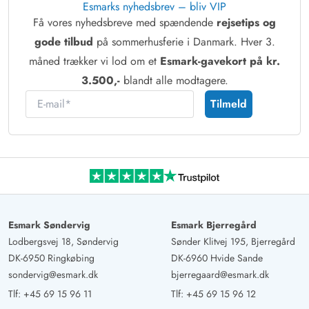
Esmarks nyhedsbrev – bliv VIP
Få vores nyhedsbreve med spændende
rejsetips og
gode tilbud
på sommerhusferie i Danmark. Hver 3.
måned trækker vi lod om et
Esmark-gavekort på kr.
3.500,-
blandt alle modtagere.
E-mail
Tilmeld
Esmark Søndervig
Esmark Bjerregård
Lodbergsvej 18, Søndervig
Sønder Klitvej 195, Bjerregård
DK-6950 Ringkøbing
DK-6960 Hvide Sande
sondervig@esmark.dk
bjerregaard@esmark.dk
Tlf:
+45 69 15 96 11
Tlf:
+45 69 15 96 12