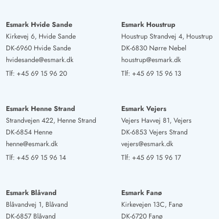
Esmark Hvide Sande
Esmark Houstrup
Kirkevej 6, Hvide Sande
Houstrup Strandvej 4, Houstrup
DK-6960 Hvide Sande
DK-6830 Nørre Nebel
hvidesande@esmark.dk
houstrup@esmark.dk
Tlf:
+45 69 15 96 20
Tlf:
+45 69 15 96 13
Esmark Henne Strand
Esmark Vejers
Strandvejen 422, Henne Strand
Vejers Havvej 81, Vejers
DK-6854 Henne
DK-6853 Vejers Strand
henne@esmark.dk
vejers@esmark.dk
Tlf:
+45 69 15 96 14
Tlf:
+45 69 15 96 17
Esmark Blåvand
Esmark Fanø
Blåvandvej 1, Blåvand
Kirkevejen 13C, Fanø
DK-6857 Blåvand
DK-6720 Fanø