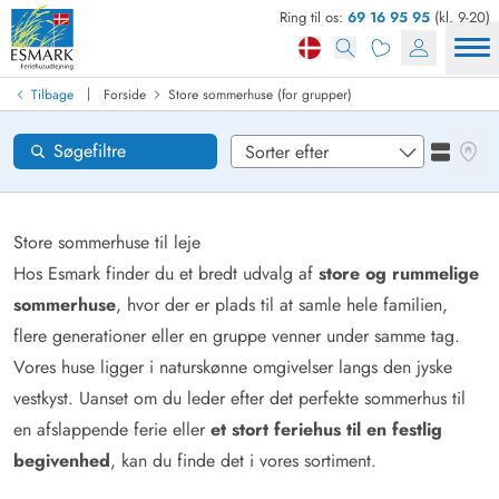
Ring til os:
69 16 95 95
(kl. 9-20)
Find sommerhus
Ankomst
|
Tilbage
Forside
Store sommerhuse (for grupper)
Områder
Se kor
Søgefiltre
Se liste
Ønsker til huset
Nulstil
Store sommerhuse til leje
Hos Esmark finder du et bredt udvalg af
store og rummelige
sommerhuse
, hvor der er plads til at samle hele familien,
Loading...
flere generationer eller en gruppe venner under samme tag.
Vores huse ligger i naturskønne omgivelser langs den jyske
vestkyst. Uanset om du leder efter det perfekte sommerhus til
en afslappende ferie eller
et stort feriehus til en festlig
begivenhed
, kan du finde det i vores sortiment.