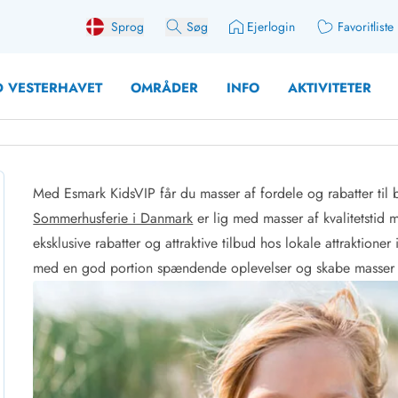
Sprog
Søg
Ejerlogin
Favoritliste
 VESTERHAVET
OMRÅDER
INFO
AKTIVITETER
Med Esmark KidsVIP får du masser af fordele og rabatter til 
Sommerhusferie i Danmark
er lig med masser af kvalitetstid 
 med søndagsskift
Sommerhuse for 12 Pers
eksklusive rabatter og attraktive tilbud hos lokale attraktione
med aktivitetsrum
Sommerhuse for 14 Pers
med en god portion spændende oplevelser og skabe masser a
med ladestation (elbil)
Store sommerhuse (for g
med brændeovn
Sommerhuse i påskeferi
erhuse
Sommerhuse i sommerfer
 med ydersæsonrabat
Sommerhuse i efterårsfer
for 2 personer
Sommerhuse i vinterferie
for 4 Personer
Sommerhuse i juleferien