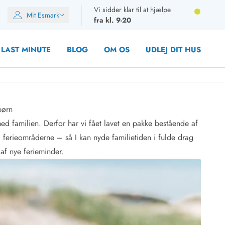
Vi sidder klar til at hjælpe
Mit Esmark
fra kl. 9-20
LAST MINUTE
BLOG
OM OS
UDLEJ DIT HUS
børn
med familien. Derfor har vi fået lavet en pakke bestående af
oner
r i ferieområderne – så I kan nyde familietiden i fulde drag
oner
f nye ferieminder.
rupper)
en
ien
ien
n