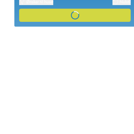
Ønsker til huset
Nulstil
Afrejse
Sommerhus ABC
Loading...
Booking FAQ
Forbrugsafregning (Strøm, vand...)
Lån og lej
Pakkeliste
Rengøring
Gavekort
Book tidligt
Lejebetingelser
Info
Vejret i Danmark
Sæsontider
Baderegler
Naturbeskyttelse
Webcam
Fotokonkurrence
Kort