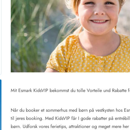
for 6 Personer
Sommerhuse til nytår
for 8 Personer
for 10 personer
de Sande
Sommerhuse i Søndervig
 i Henne Strand
Sommerhuse i Lodbjerg
 i Ho
Sommerhuse i Nr. Lyngv
i Houstrup
Sommerhuse på Rømø
 i Houvig
Sommerhuse i Søndervi
å Holmsland Klit
Sommerhuse i Skodbjer
 på Holmsland
Sommerhuse i Thorsmin
 i Hvide Sande
Sommerhuse i Vedersø Kl
 i Jegum
Sommerhuse i Vejers Str
Mit Esmark KidsVIP bekommst du tolle Vorteile und Rabatte f
 i Klegod
Sommerhuse i Vester Hu
e hos os
Når du booker et sommerhus med børn på vestkysten hos Esmark
til jeres booking. Med KidsVIP får I gode rabatter på entrébill
børn. Udforsk vores ferietips, attraktioner og meget mere her