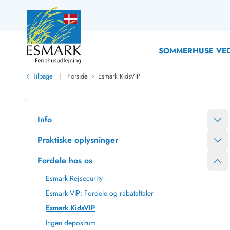
SOMMERHUSE VED
|
Tilbage
Forside
Esmark KidsVIP
Last Minute
Last minute
Nyheder
Info
Nyheder hos Esmark
Med swimmingpool
Sommerhuse med hund
Nyrenoverede sommerhuse
Sommerhuse
Praktiske oplysninger
Sommerhuse med slutrengøring inklusive
Sommerhuse 
Fordele hos os
Sommerhuse tæt ved vandet
Sommerhuse 
Sommerhuse med internet
Feriehuse 
Esmark Rejsecurity
Nybyggede sommerhuse
Luksussomm
Esmark VIP: Fordele og rabataftaler
Sommerhuse med sauna
Sommerhuse
Esmark KidsVIP
Røgfrie/ikke-ryger sommerhuse
Sommerhuse 
Sommerhuse med udsigt
Sommerhuse 
Ingen depositum