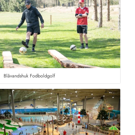
 Hvide Sande
Baglandet
Blåvandshuk Fodboldgolf