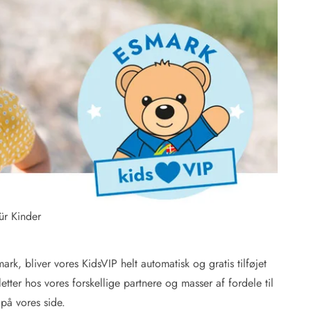
 Hede
ig
g
ge
de
it
and
ür Kinder
sby
, bliver vores KidsVIP helt automatisk og gratis tilføjet
etter hos vores forskellige partnere og masser af fordele til
 på vores side.