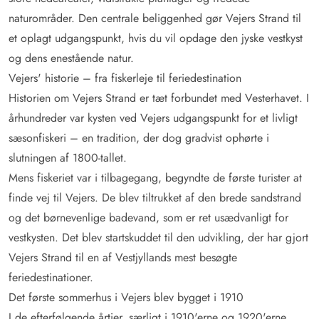
naturområder. Den centrale beliggenhed gør Vejers Strand til
et oplagt udgangspunkt, hvis du vil opdage den jyske vestkyst
og dens enestående natur.
Vejers' historie – fra fiskerleje til feriedestination
Historien om Vejers Strand er tæt forbundet med Vesterhavet. I
århundreder var kysten ved Vejers udgangspunkt for et livligt
sæsonfiskeri – en tradition, der dog gradvist ophørte i
slutningen af 1800-tallet.
Mens fiskeriet var i tilbagegang, begyndte de første turister at
finde vej til Vejers. De blev tiltrukket af den brede sandstrand
og det børnevenlige badevand, som er ret usædvanligt for
vestkysten. Det blev startskuddet til den udvikling, der har gjort
Vejers Strand til en af Vestjyllands mest besøgte
feriedestinationer.
Det første sommerhus i Vejers blev bygget i 1910
I de efterfølgende årtier, særligt i 1910'erne og 1920'erne,