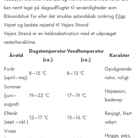
kan nemt tage på dagsudflugter til seværdigheder som
Blåvandshuk Fyr eller det smukke sølandskab omkring
Filsø
.
Vejret og bedste rejsetid til Vejers Strand
Vejers Strand er en helårsdestination med et udpræget
vesterhavsklima.
Dagstemperatur
Vandtemperatur
Årstid
Karakter
(ca.)
(ca.)
Forår
Opvågnende
8–15 °C
8–12 °C
(april–maj)
natur, roligt
Sommer
Højsæson,
(juni–
19–22 °C
17–19 °C
badevejr
august)
Efterår
Ravjagt, klart
12–17 °C
13–16 °C
(sept.–okt.)
udsyn
Vinter
Hygge, pejs,