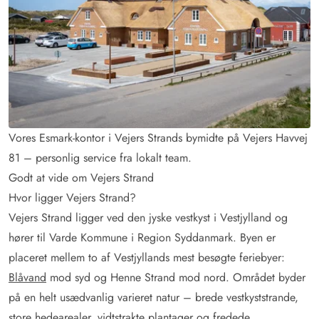
Vores Esmark-kontor i Vejers Strands bymidte på Vejers Havvej
81 – personlig service fra lokalt team.
Godt at vide om Vejers Strand
Hvor ligger Vejers Strand?
Vejers Strand ligger ved den jyske vestkyst i Vestjylland og
hører til Varde Kommune i Region Syddanmark. Byen er
placeret mellem to af Vestjyllands mest besøgte feriebyer:
Blåvand
mod syd og Henne Strand mod nord. Området byder
på en helt usædvanlig varieret natur – brede vestkyststrande,
store hedearealer, vidtstrakte plantager og fredede