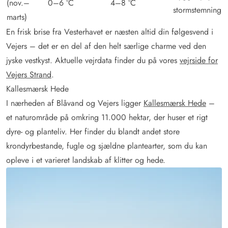
(nov.–
0–6 °C
4–8 °C
stormstemning
marts)
En frisk brise fra Vesterhavet er næsten altid din følgesvend i
Vejers – det er en del af den helt særlige charme ved den
jyske vestkyst. Aktuelle vejrdata finder du på vores
vejrside for
Vejers Strand
.
Kallesmærsk Hede
I nærheden af Blåvand og Vejers ligger
Kallesmærsk Hede
–
et naturområde på omkring 11.000 hektar, der huser et rigt
dyre- og planteliv. Her finder du blandt andet store
krondyrbestande, fugle og sjældne plantearter, som du kan
opleve i et varieret landskab af klitter og hede.