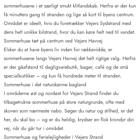
sommerhusene i et særligt smukt klitlandskab. Herfra er der kun
få minutters gang til stranden og lige så kort til byens centrum.
Området er ideelt, hvis du foretrækker Vejers Sydstrand med
dens helt unikke bilstrand, hvor du kan køre helt ned til vandet.
Sommerhuse tæt på centrum ved Vejers Havvej
Elsker du at have byens liv inden for rækkevidde, er
sommerhusene langs Vejers Havvej det helt rigtige valg. Herfra
er der gåafstand til dagligvarebutik, bager, café og de små
specialbutikker – og kun få hundrede meter til stranden.
Sommerhuse i det naturskønne bagland
I områderne øst og nordøst for Vejers Strand finder du
tilbagetrukne sommerhuse på store naturgrunde, ofte med
skoven som nærmeste nabo. Søger du natur og stilhed, er det
her, du skal bo – og er du heldig, krydser en flok krondyr din
vej, når du går tur i området.
Sommerhuse og ferielejligheder i Vejers Strand