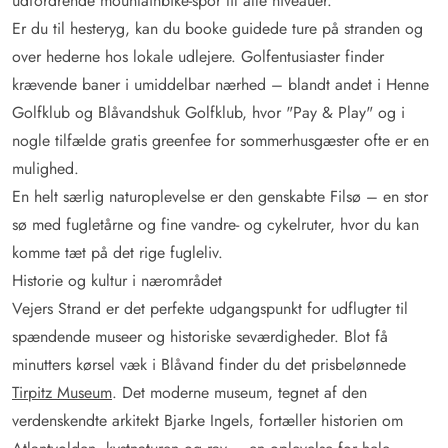
udfordrende mountainbike-spor til alle niveauer.
Er du til hesteryg, kan du booke guidede ture på stranden og
over hederne hos lokale udlejere. Golfentusiaster finder
krævende baner i umiddelbar nærhed – blandt andet i Henne
Golfklub og Blåvandshuk Golfklub, hvor "Pay & Play" og i
nogle tilfælde gratis greenfee for sommerhusgæster ofte er en
mulighed.
En helt særlig naturoplevelse er den genskabte Filsø – en stor
sø med fugletårne og fine vandre- og cykelruter, hvor du kan
komme tæt på det rige fugleliv.
Historie og kultur i nærområdet
Vejers Strand er det perfekte udgangspunkt for udflugter til
spændende museer og historiske seværdigheder. Blot få
minutters kørsel væk i Blåvand finder du det prisbelønnede
Tirpitz Museum
. Det moderne museum, tegnet af den
verdenskendte arkitekt Bjarke Ingels, fortæller historien om