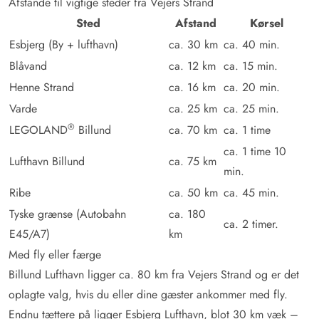
Afstande til vigtige steder fra Vejers Strand
Sted
Afstand
Kørsel
Esbjerg (By + lufthavn)
ca. 30 km
ca. 40 min.
Blåvand
ca. 12 km
ca. 15 min.
Henne Strand
ca. 16 km
ca. 20 min.
Varde
ca. 25 km
ca. 25 min.
®
LEGOLAND
Billund
ca. 70 km
ca. 1 time
ca. 1 time 10
Lufthavn Billund
ca. 75 km
min.
Ribe
ca. 50 km
ca. 45 min.
Tyske grænse (Autobahn
ca. 180
ca. 2 timer.
E45/A7)
km
Med fly eller færge
Billund Lufthavn ligger ca. 80 km fra Vejers Strand og er det
oplagte valg, hvis du eller dine gæster ankommer med fly.
Endnu tættere på ligger Esbjerg Lufthavn, blot 30 km væk –