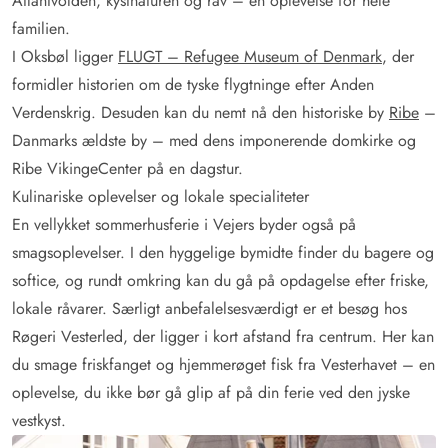
Atlantvolden, kystnaturen og rav – en oplevelse for hele
familien.
I Oksbøl ligger
FLUGT – Refugee Museum of Denmark
, der
formidler historien om de tyske flygtninge efter Anden
Verdenskrig. Desuden kan du nemt nå den historiske by
Ribe
–
Danmarks ældste by – med dens imponerende domkirke og
Ribe VikingeCenter på en dagstur.
Kulinariske oplevelser og lokale specialiteter
En vellykket sommerhusferie i Vejers byder også på
smagsoplevelser. I den hyggelige bymidte finder du bagere og
softice, og rundt omkring kan du gå på opdagelse efter friske,
lokale råvarer. Særligt anbefalelsesværdigt er et besøg hos
Røgeri Vesterled, der ligger i kort afstand fra centrum. Her kan
du smage friskfanget og hjemmerøget fisk fra Vesterhavet – en
oplevelse, du ikke bør gå glip af på din ferie ved den jyske
vestkyst.