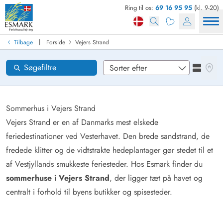
Ring til os:
69 16 95 95
(kl. 9-20)
Find sommerhus
Ankomst
|
Tilbage
Forside
Vejers Strand
Områder
Se kor
Søgefiltre
Se liste
Ønsker til huset
Nulstil
Sommerhus i Vejers Strand
Vejers Strand er en af Danmarks mest elskede
feriedestinationer ved Vesterhavet. Den brede sandstrand, de
Loading...
fredede klitter og de vidtstrakte hedeplantager gør stedet til et
af Vestjyllands smukkeste feriesteder. Hos Esmark finder du
sommerhuse i Vejers Strand
, der ligger tæt på havet og
centralt i forhold til byens butikker og spisesteder.