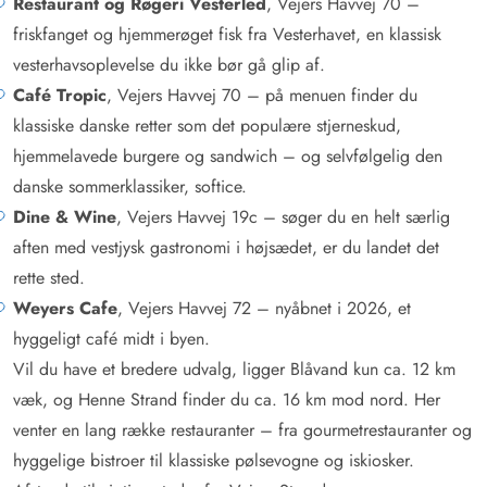
Restaurant og Røgeri Vesterled
, Vejers Havvej 70 –
friskfanget og hjemmerøget fisk fra Vesterhavet, en klassisk
vesterhavsoplevelse du ikke bør gå glip af.
Café Tropic
, Vejers Havvej 70 – på menuen finder du
klassiske danske retter som det populære stjerneskud,
hjemmelavede burgere og sandwich – og selvfølgelig den
danske sommerklassiker, softice.
Dine & Wine
, Vejers Havvej 19c – søger du en helt særlig
aften med vestjysk gastronomi i højsædet, er du landet det
rette sted.
Weyers Cafe
, Vejers Havvej 72 – nyåbnet i 2026, et
hyggeligt café midt i byen.
Vil du have et bredere udvalg, ligger Blåvand kun ca. 12 km
væk, og Henne Strand finder du ca. 16 km mod nord. Her
venter en lang række restauranter – fra gourmetrestauranter og
hyggelige bistroer til klassiske pølsevogne og iskiosker.