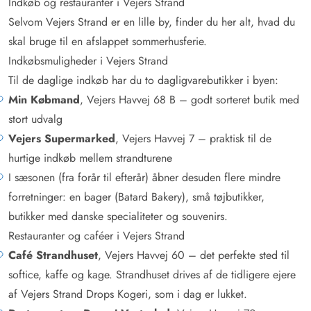
Indkøb og restauranter i Vejers Strand
Selvom Vejers Strand er en lille by, finder du her alt, hvad du
skal bruge til en afslappet sommerhusferie.
Indkøbsmuligheder i Vejers Strand
Til de daglige indkøb har du to dagligvarebutikker i byen:
Min Købmand
, Vejers Havvej 68 B – godt sorteret butik med
stort udvalg
Vejers Supermarked
, Vejers Havvej 7 – praktisk til de
hurtige indkøb mellem strandturene
I sæsonen (fra forår til efterår) åbner desuden flere mindre
forretninger: en bager (Batard Bakery), små tøjbutikker,
butikker med danske specialiteter og souvenirs.
Restauranter og caféer i Vejers Strand
Café Strandhuset
, Vejers Havvej 60 – det perfekte sted til
softice, kaffe og kage. Strandhuset drives af de tidligere ejere
af Vejers Strand Drops Kogeri, som i dag er lukket.