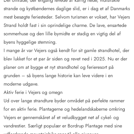
Det område, der engang levede af karrig hede, vidtstrakte
strande og kystbøndernes daglige slid, er i dag et af Danmarks
mest besøgte feriesteder. Selvom turismen er vokset, har Vejers
Strand holdt fast i sin oprindelige charme. De lave, ensartede
sommerhuse og den lille bymidte er stadig en vigtig del af
byens hyggelige stemning.
I mange år var Vejers også kendt for sit gamle strandhotel, der
blev lukket for et par år siden og revet ned i 2025. Nu er der
planer om at bygge et nyt strandhotel og ferieresort på
grunden – så byens lange historie kan leve videre i en
moderne udgave.
Aktiv ferie i Vejers og omegn
Ud over lange strandture byder området på perfekte rammer
for en aktiv ferie. Plantagerne og hedelandskaberne omkring
Vejers er gennemskåret af et veludbygget net af cykel- og
vandrestier. Særligt populær er Bordrup Plantage med sine