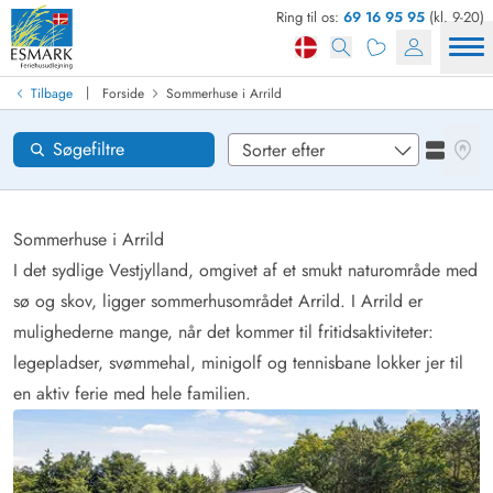
Ring til os:
69 16 95 95
(kl. 9-20)
Find sommerhus
Ankomst
|
Tilbage
Forside
Sommerhuse i Arrild
Områder
Se kor
Søgefiltre
Se liste
Ønsker til huset
Nulstil
Sommerhuse i Arrild
I det sydlige Vestjylland, omgivet af et smukt naturområde med
sø og skov, ligger sommerhusområdet Arrild. I Arrild er
Loading...
mulighederne mange, når det kommer til fritidsaktiviteter:
legepladser, svømmehal, minigolf og tennisbane lokker jer til
en aktiv ferie med hele familien.