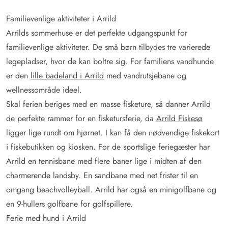
Familievenlige aktiviteter i Arrild
Arrilds sommerhuse er det perfekte udgangspunkt for
familievenlige aktiviteter. De små børn tilbydes tre varierede
legepladser, hvor de kan boltre sig. For familiens vandhunde
er den
lille badeland i Arrild
med vandrutsjebane og
wellnessområde ideel.
Skal ferien beriges med en masse fisketure, så danner Arrild
de perfekte rammer for en fisketursferie, da
Arrild Fiskesø
ligger lige rundt om hjørnet. I kan få den nødvendige fiskekort
i fiskebutikken og kiosken. For de sportslige feriegæster har
Arrild en tennisbane med flere baner lige i midten af den
charmerende landsby. En sandbane med net frister til en
omgang beachvolleyball. Arrild har også en minigolfbane og
en 9-hullers golfbane for golfspillere.
Ferie med hund i Arrild