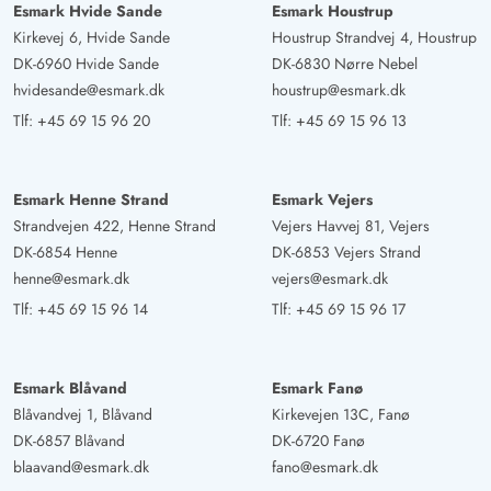
Esmark Hvide Sande
Esmark Houstrup
Kirkevej 6, Hvide Sande
Houstrup Strandvej 4, Houstrup
DK-6960 Hvide Sande
DK-6830 Nørre Nebel
hvidesande@esmark.dk
houstrup@esmark.dk
Tlf:
+45 69 15 96 20
Tlf:
+45 69 15 96 13
Esmark Henne Strand
Esmark Vejers
Strandvejen 422, Henne Strand
Vejers Havvej 81, Vejers
DK-6854 Henne
DK-6853 Vejers Strand
henne@esmark.dk
vejers@esmark.dk
Tlf:
+45 69 15 96 14
Tlf:
+45 69 15 96 17
Esmark Blåvand
Esmark Fanø
Blåvandvej 1, Blåvand
Kirkevejen 13C, Fanø
DK-6857 Blåvand
DK-6720 Fanø
blaavand@esmark.dk
fano@esmark.dk