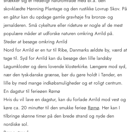
strækker sig et fredeligt naturområde med bl.a. den
skovklædte Hønning Plantage og den rustikke Lovrup Skov. På
en gåtur kan du opdage gamle gravhøje fra bronze- og
jernalderen. Små cykelture eller rideture er nogle af de mest
populære måder at udforske naturen omkring Arrild på.
Steder at besøge omkring Arrild
Nord for Arrild er en tur til Ribe, Danmarks ældste by, værd at
tage til. Syd for Arrild kan du besøge den lille landsby
Løgumkloster og dens lovende klosterkirke. Længere mod syd,
nær den tysk-danske grænse, bør du gøre holdt i Tønder, en
lille by med mange indkøbsmuligheder og et roligt centrum.
En dagstur til ferieøen Rømø
Hvis du vil lave en dagstur, kan du forlade Arrild mod vest og
køre ca. 20 minutter til den smukke ferieø
Rømø
. Her kan I
tilbringe skønne timer på den brede strand og nyde den
nordiske sol.