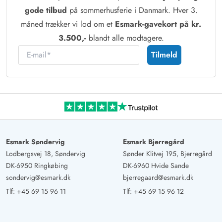
gode tilbud
på sommerhusferie i Danmark. Hver 3.
måned trækker vi lod om et
Esmark-gavekort på kr.
3.500,-
blandt alle modtagere.
E-mail
Tilmeld
Esmark Søndervig
Esmark Bjerregård
Lodbergsvej 18, Søndervig
Sønder Klitvej 195, Bjerregård
DK-6950 Ringkøbing
DK-6960 Hvide Sande
sondervig@esmark.dk
bjerregaard@esmark.dk
Tlf:
+45 69 15 96 11
Tlf:
+45 69 15 96 12