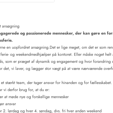
t ansøgning
gagerede og passionerede mennesker, der kan gøre en fors
sferie.
rne en uopfordret ansøgning.Det er lige meget, om det er som reng
 ferie- og weekendmedhjælper på kontoret. Eller måske noget helt 
ds, som er præget af dynamik og engagement og hvor forandring o
or det, vi laver, og lægger stor vægt på at være nærværende overf
f et stærkt team, der tager ansvar for hinanden og for fællesskabet.
i derfor brug for, at du er:
er at møde nye og forskellige mennesker
ger ansvar
er 2. lørdag og hver 4. søndag, dvs. fri hver anden weekend