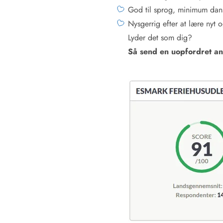
Rav - find det selv langs Vesterhavet
God til sprog, minimum dan
Indendørs legelande
Nysgerrig efter at lære nyt o
Zoologiske haver og dyreparker
Lyder det som dig?
Sportsaktiviteter
Så send en uopfordret ans
Lystfiskeri på Vestkysten
Bowling
Minigolf i Vestjylland
Svømmehaller og badelande
Golfferie i sommerhus
Fitness og træning
Cykelferie
Rideskoler/Ponyridning
Surfing
Vandring langs Vestkysten
Vandski for hele familien
Sejlads langs Vestkysten
Kulturaktiviteter
Historiske museer
Kunstmuseer