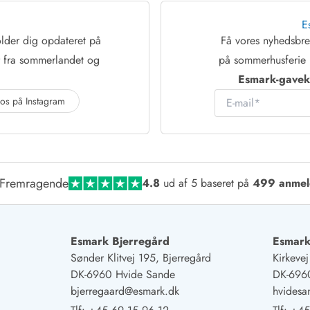
E
lder dig opdateret på
Få vores nyhedsb
r fra sommerlandet og
på sommerhusferie 
Esmark-gaveko
E-mail
 os på Instagram
Fremragende
4.8
ud af 5 baseret på
499 anmel
Esmark Bjerregård
Esmark
Sønder Klitvej 195, Bjerregård
Kirkeve
DK-6960 Hvide Sande
DK-696
bjerregaard@esmark.dk
hvides