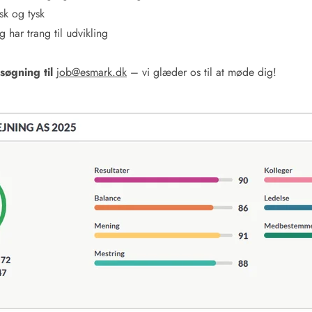
sk og tysk
g har trang til udvikling
øgning til
job@esmark.dk
– vi glæder os til at møde dig!