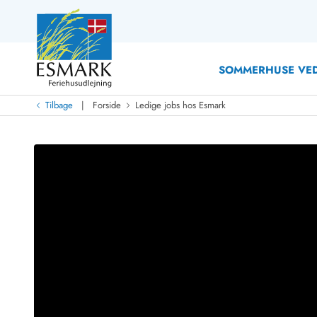
SOMMERHUSE VED
|
Tilbage
Forside
Ledige jobs hos Esmark
Last Minute
Last minute
Nyheder
Nyheder hos Esmark
Med swimmingpool
Sommerhuse med hund
Nyrenoverede sommerhuse
Sommerhuse
Sommerhuse med slutrengøring inklusive
Sommerhuse 
Sommerhuse tæt ved vandet
Sommerhuse 
Sommerhuse med internet
Feriehuse 
Nybyggede sommerhuse
Luksussomm
Sommerhuse med sauna
Sommerhuse
Røgfrie/ikke-ryger sommerhuse
Sommerhuse 
Sommerhuse med udsigt
Sommerhuse 