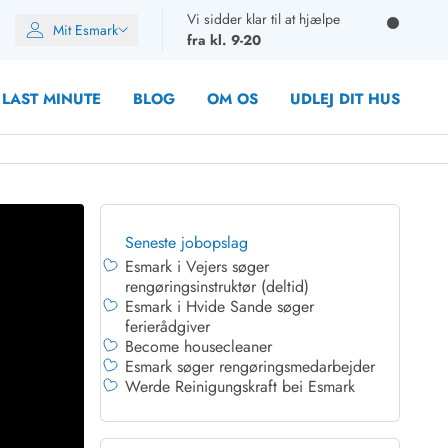
Vi sidder klar til at hjælpe
Mit Esmark
fra kl. 9-20
LAST MINUTE
BLOG
OM OS
UDLEJ DIT HUS
Seneste jobopslag
Esmark i Vejers søger
oner
rengøringsinstruktør (deltid)
oner
Esmark i Hvide Sande søger
rupper)
ferierådgiver
en
Become housecleaner
ien
Esmark søger rengøringsmedarbejder
Werde Reinigungskraft bei Esmark
ien
n