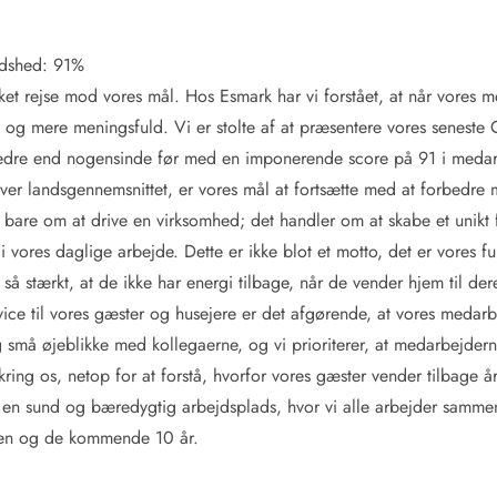
edshed: 91%
ykket rejse mod vores mål. Hos Esmark har vi forstået, at når vores m
e og mere meningsfuld. Vi er stolte af at præsentere vores seneste 
bedre end nogensinde før med en imponerende score på 91 i medarb
ver landsgennemsnittet, er vores mål at fortsætte med at forbedre
 bare om at drive en virksomhed; det handler om at skabe et unikt
Kontakt Blåvand
Kontakt Vejers
Kontakt Henne
Kontakt Rømø
Kontakt
i vores daglige arbejde. Dette er ikke blot et motto, det er vores f
å stærkt, at de ikke har energi tilbage, når de vender hjem til dere
ice til vores gæster og husejere er det afgørende, at vores medarbejd
g små øjeblikke med kollegaerne, og vi prioriterer, at medarbejde
ing os, netop for at forstå, hvorfor vores gæster vender tilbage år 
e en sund og bæredygtig arbejdsplads, hvor vi alle arbejder sammen
gen og de kommende 10 år.