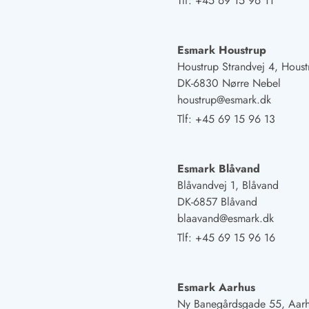
Tlf:
+45 69 15 96 11
Esmark Houstrup
Houstrup Strandvej 4, Houst
DK-6830 Nørre Nebel
houstrup@esmark.dk
Tlf:
+45 69 15 96 13
Esmark Blåvand
Blåvandvej 1, Blåvand
DK-6857 Blåvand
blaavand@esmark.dk
Tlf:
+45 69 15 96 16
Esmark Aarhus
Ny Banegårdsgade 55, Aar