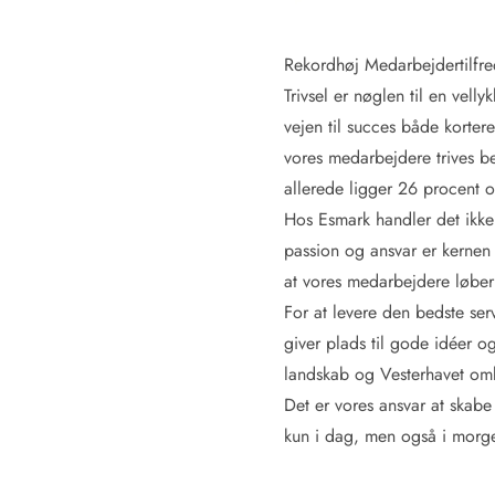
Kunsthåndværk og gallerier
Kulinariske oplevelser
Rekordhøj Medarbejdertilfr
Sandskulpturfestival
Trivsel er nøglen til en vell
Hold jul i sommerhuset
vejen til succes både korter
Vikingetiden i Danmark
vores medarbejdere trives 
allerede ligger 26 procent o
Hos Esmark handler det ikke
Kontakt Bjerregård
Kontakt Søndervig
Kontakt Houstrup
Kontakt Fanø
passion og ansvar er kernen 
Kontakt, åbningstider og døgnvagt
at vores medarbejdere løber s
Feriehusudlejning siden 1965
For at levere den bedste serv
Bæredygtighed
Gæsterne siger
giver plads til gode idéer o
Nyhedsbrev
landskab og Vesterhavet omkr
Sponsorater - Esmark støtter
Det er vores ansvar at skab
Lejebetingelser
kun i dag, men også i mor
Persondata- og cookiepolitik
Presse