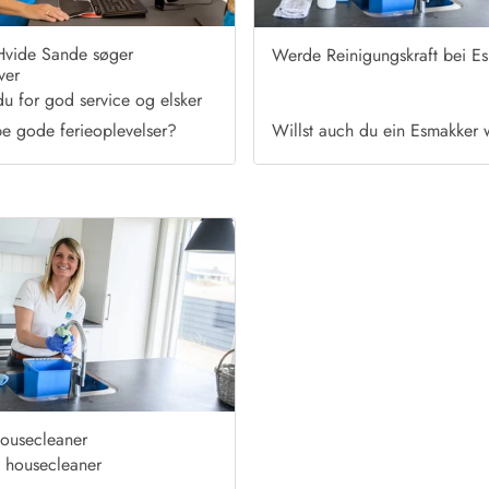
Hvide Sande søger
Werde Reinigungskraft bei E
ver
u for god service og elsker
be gode ferieoplevelser?
Willst auch du ein Esmakker
ousecleaner
 housecleaner