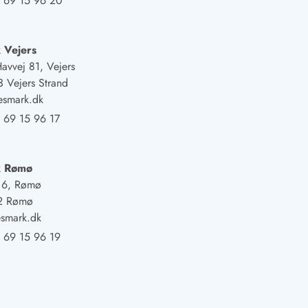
 69 15 96 20
 Vejers
Havvej 81, Vejers
 Vejers Strand
esmark.dk
 69 15 96 17
k Rømø
j 6, Rømø
2 Rømø
smark.dk
 69 15 96 19