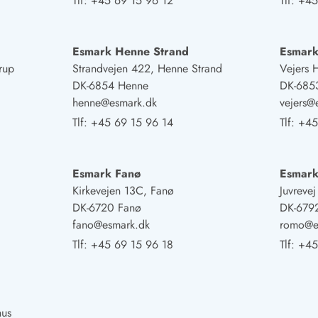
Tlf:
+45 69 15 96 12
Tlf:
+45
Esmark Henne Strand
Esmark
rup
Strandvejen 422, Henne Strand
Vejers 
DK-6854 Henne
DK-6853
henne@esmark.dk
vejers@
Tlf:
+45 69 15 96 14
Tlf:
+45
Esmark Fanø
Esmar
Kirkevejen 13C, Fanø
Juvreve
DK-6720 Fanø
DK-679
fano@esmark.dk
romo@e
Tlf:
+45 69 15 96 18
Tlf:
+45
hus