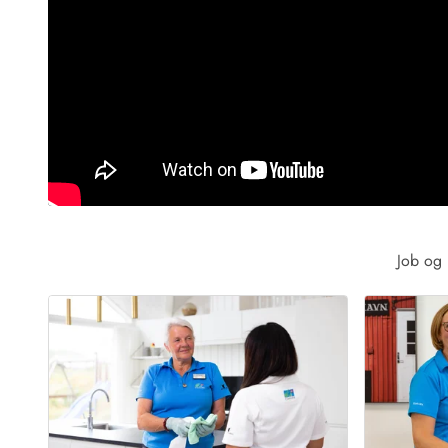
Sommerhuse med spa
Sommerhuse 
Sommerhuse med fredagsskift
Sommerhuse 
Sommerhuse med plads til fangsten
Sommerhuse 
Sommerhuse i Bjerregård
Sommerhuse i Blåvand
Sommerhuse i Hvi
Sommerhuse i Årgab
Sommerhuse
Sommerhuse i Arrild
Sommerhuse
Sommerhuse i Bjerregård
Sommerhuse 
Sommerhuse i Blåvand
Sommerhuse
Sommerhuse i Bork Havn
Sommerhus p
Sommerhuse i Fjand
Sommerhuse
Job og 
Sommerhuse på Fanø
Sommerhuse
Sommerhuse i Grærup Strand
Sommerhuse
Sommerhuse i Haurvig
Sommerhuse
Esmark Rejsecurity
Esmark KidsVIP
Esmark VIP partnerfordele
Fordel
Praktiske informationer
Åbningstider og døgnvagt
Ankomst