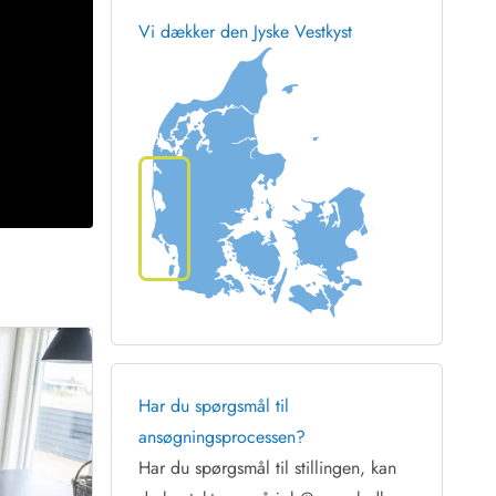
Vi dækker den Jyske Vestkyst
 Hede
ig
g
ge
de
it
and
sby
Har du spørgsmål til
ansøgningsprocessen?
Har du spørgsmål til stillingen, kan