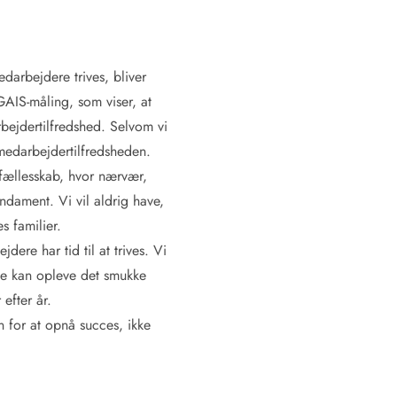
edarbejdere trives, bliver
GAIS-måling, som viser, at
ejdertilfredshed. Selvom vi
 medarbejdertilfredsheden.
 fællesskab, hvor nærvær,
 Hvide Sande
Baglandet
undament. Vi vil aldrig have,
s familier.
ere har tid til at trives. Vi
rne kan opleve det smukke
efter år.
 for at opnå succes, ikke