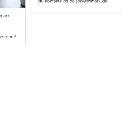
du kontakte os på
job@esmark.dk
.
smark
 werden?