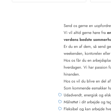
Fordele hos os
Esmark Rejsecurity
Esmark KidsVIP
Esmark VIP: Fordele og rabataftaler
Prisgaranti
Send os gerne en uopfordre
Ingen depositum
Vi vil altid gerne høre fra
en
Gæsteanmeldelser
verdens bedste sommerhu
Gratis WiFi i ferieområdet
Er du en af dem, så send ge
Rabat
weekenden, kontorelev eller
We love people!
Hos os får du en arbejdspla
Fritidsaktiviteter
hverdagen. Vi har passion f
Esmark VIP partnerfordele
hinanden.
Esmark KidsVIP
Hos os vil du blive en del a
LEGOLAND® rabat
Som kommende esmakker har v
Ferie med børn
Udadvendt, energisk og elsk
Ferie med hund
Målrettet i dit arbejde og ta
Ferie ved stranden
Naturoplevelser
Fleksibel og kan arbejde hv