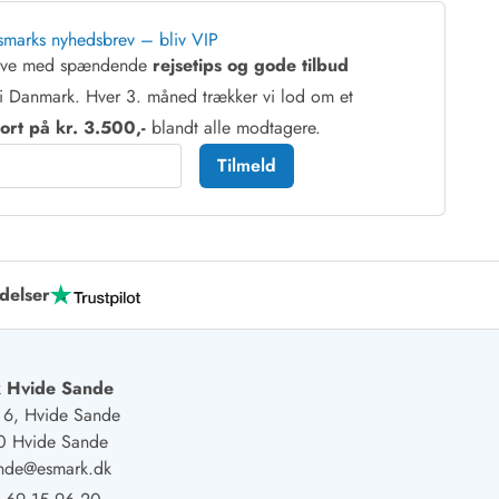
smarks nyhedsbrev – bliv VIP
reve med spændende
rejsetips og gode tilbud
i Danmark. Hver 3. måned trækker vi lod om et
rt på kr. 3.500,-
blandt alle modtagere.
Tilmeld
delser
 Hvide Sande
j 6, Hvide Sande
0 Hvide Sande
ande@esmark.dk