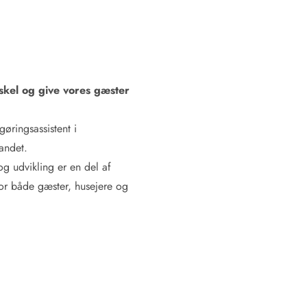
kel og give vores gæster
øringsassistent i
andet.
g udvikling er en del af
or både gæster, husejere og