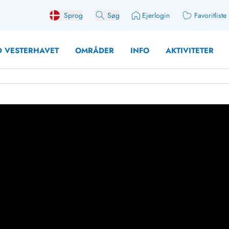
Sprog
Søg
Ejerlogin
Favoritliste
 VESTERHAVET
OMRÅDER
INFO
AKTIVITETER
 med søndagsskift
Sommerhuse for 12 Pers
med aktivitetsrum
Sommerhuse for 14 Pers
med ladestation (elbil)
Store sommerhuse (for g
med brændeovn
Sommerhuse i påskeferi
erhuse
Sommerhuse i sommerfer
 med ydersæsonrabat
Sommerhuse i efterårsfer
for 2 personer
Sommerhuse i vinterferie
for 4 Personer
Sommerhuse i juleferien