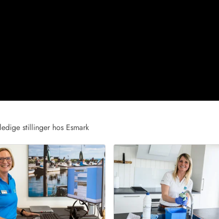
for 6 Personer
Sommerhuse til nytår
for 8 Personer
for 10 personer
de Sande
Sommerhuse i Søndervig
 i Henne Strand
Sommerhuse i Lodbjerg
 i Ho
Sommerhuse i Nr. Lyngv
i Houstrup
Sommerhuse på Rømø
 i Houvig
Sommerhuse i Søndervi
å Holmsland Klit
Sommerhuse i Skodbjer
 på Holmsland
Sommerhuse i Thorsmin
ledige stillinger hos Esmark
 i Hvide Sande
Sommerhuse i Vedersø Kl
 i Jegum
Sommerhuse i Vejers Str
 i Klegod
Sommerhuse i Vester Hu
e hos os