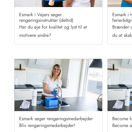
Afrejse
Sommerhus ABC
Esmark i Vejers søger
Esmark i 
Booking FAQ
rengøringsinstruktør (deltid)
ferierådgi
Forbrugsafregning (Strøm, vand...)
Har du øje for kvalitet og lyst til at
Brænder d
Lån og lej
motivere andre?
du at ska
Pakkeliste
Rengøring
Gavekort
Book tidligt
Lejebetingelser
Info
Vejret i Danmark
Sæsontider
Baderegler
Naturbeskyttelse
Webcam
Esmark søger rengøringsmedarbejder
Become h
Fotokonkurrence
Bliv rengøringsmedarbejder!
Become a
Kort