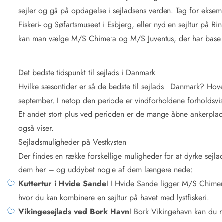
sejler og gå på opdagelse i sejladsens verden. Tag for eksem
Fiskeri- og Søfartsmuseet i Esbjerg, eller nyd en sejltur på R
kan man vælge M/S Chimera og M/S Juventus, der har base
Det bedste tidspunkt til sejlads i Danmark
Hvilke sæsontider er så de bedste til sejlads i Danmark? Ho
september. I netop den periode er vindforholdene forholdsv
Et andet stort plus ved perioden er de mange åbne ankerpl
også viser.
Sejladsmuligheder på Vestkysten
Der findes en række forskellige muligheder for at dyrke sejlad
dem her – og uddybet nogle af dem længere nede:
Kuttertur i Hvide Sande
I
I Hvide Sande ligger M/S Chimera 
hvor du kan kombinere en sejltur på havet med lystfiskeri.
Vikingesejlads ved Bork Havn
I Bork Vikingehavn kan du r