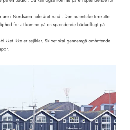
vne på en bådtur. Du kan også komme på en spændende tur
ture i Nordsøen hele året rundt. Den autentiske trækutter
 mulighed for at komme på en spændende bådudflugt på
likket ikke er sejlklar. Skibet skal gennemgå omfattende
spor.