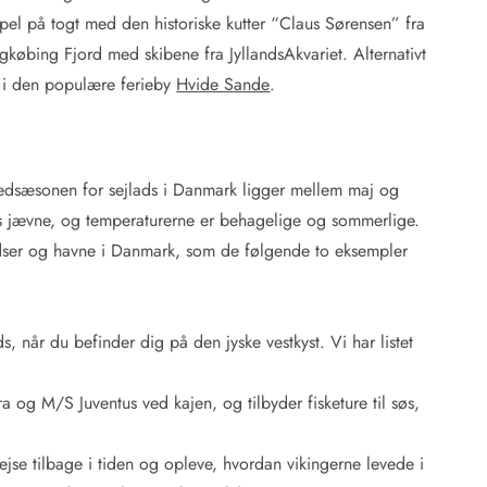
pel på togt med den historiske kutter “Claus Sørensen” fra
ingkøbing Fjord med skibene fra JyllandsAkvariet. Alternativt
 i den populære ferieby
Hvide Sande
.
vedsæsonen for sejlads i Danmark ligger mellem maj og
is jævne, og temperaturerne er behagelige og sommerlige.
adser og havne i Danmark, som de følgende to eksempler
s, når du befinder dig på den jyske vestkyst. Vi har listet
og M/S Juventus ved kajen, og tilbyder fisketure til søs,
ejse tilbage i tiden og opleve, hvordan vikingerne levede i