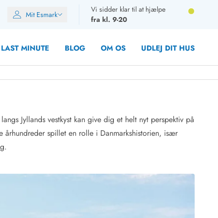
Vi sidder klar til at hjælpe
Mit Esmark
fra kl. 9-20
LAST MINUTE
BLOG
OM OS
UDLEJ DIT HUS
angs Jyllands vestkyst kan give dig et helt nyt perspektiv på
oner
e århundreder spillet en rolle i Danmarkshistorien, især
oner
ag.
oner
rupper)
en
ien
ien
n