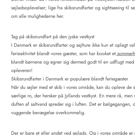
sejladsoplevelser; lige fra skibsrundfarter og sightseeing til 
om alle mulighederne her.
Tag på skibsrundfart på den jyske vestkyst
I Danmark er skibsrundfarter og sejlture ikke kun et oplagt va
ferieaktivitet blandt vores gæster, som har booket et
sommerhu
blandt børnene og egner sig dermed godt til en udflugt med 
opleveren!
Skibsrundfarter i Danmark er populære blandt feriegæster
Når du sejler med et skib i vores område, kan du opleve de s
særlige ro, der hersker på Jyllands vestkyst. En mere rå, men 
duften af saltvand spreder sig i luften. Det er bølgegangen, d
vuggende bevægelse overkommelig.
Der er bare et eller andet ved sejlads. Og i vores område er 