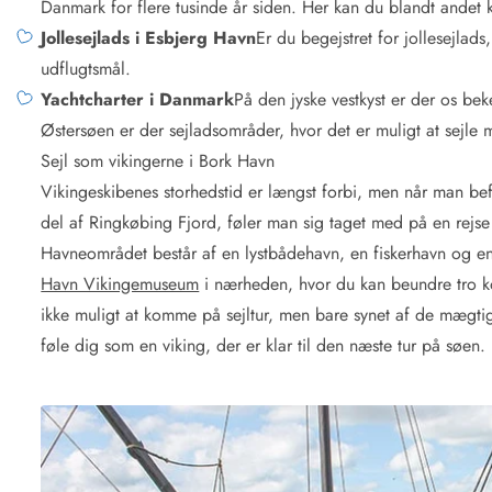
Danmark for flere tusinde år siden. Her kan du blandt andet 
Jollesejlads i Esbjerg Havn
Er du begejstret for jollesejla
udflugtsmål.
Yachtcharter i Danmark
På den jyske vestkyst er der os bek
Østersøen er der sejladsområder, hvor det er muligt at sejle 
Sejl som vikingerne i Bork Havn
Vikingeskibenes storhedstid er længst forbi, men når man befi
del af Ringkøbing Fjord, føler man sig taget med på en rejs
Havneområdet består af en lystbådehavn, en fiskerhavn og 
Havn Vikingemuseum
i nærheden, hvor du kan beundre tro ko
ikke muligt at komme på sejltur, men bare synet af de mægtige v
føle dig som en viking, der er klar til den næste tur på søen.