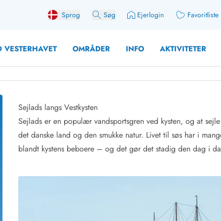
Sprog
Søg
Ejerlogin
Favoritliste
 VESTERHAVET
OMRÅDER
INFO
AKTIVITETER
Sejlads langs Vestkysten
Sejlads er en populær vandsportsgren ved kysten, og at sejle l
 med søndagsskift
Sommerhuse for 10 pers
det danske land og den smukke natur. Livet til søs har i mang
med plads til fangsten
Sommerhuse for 12 Pers
blandt kystens beboere – og det gør det stadig den dag i d
med aktivitetsrum
Sommerhuse for 14 Pers
med ladestation (elbil)
Store sommerhuse (for g
med brændeovn
Sommerhuse i påskeferi
erhuse
Sommerhuse i sommerfer
 med ydersæsonrabat
Sommerhuse i efterårsfer
for 2 personer
Sommerhuse i vinterferie