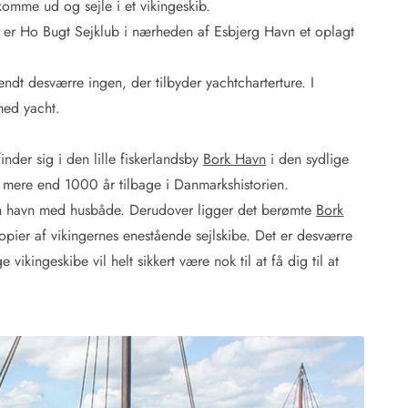
komme ud og sejle i et vikingeskib.
ds, er Ho Bugt Sejklub i nærheden af Esbjerg Havn et oplagt
endt desværre ingen, der tilbyder yachtcharterture. I
med yacht.
nder sig i den lille fiskerlandsby
Bork Havn
i den sydlige
e mere end 1000 år tilbage i Danmarkshistorien.
en havn med husbåde. Derudover ligger det berømte
Bork
pier af vikingernes enestående sejlskibe. Det er desværre
ikingeskibe vil helt sikkert være nok til at få dig til at