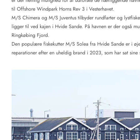
er der nemlig mulighed for at udforske de nærliggende ha
til Offshore Windpark Horns Rev 3 i Vesterhavet.
M/S Chimera og M/S Juventus tilbyder rundfarter og lystfisker
ligger til ved kajen i Hvide Sande. På havnen er der også
Ringkøbing Fjord.
Den populære fiskekutter M/S Solea fra Hvide Sande er i øjeb
reparationer efter en uheldig brand i 2023, som har sat sine 