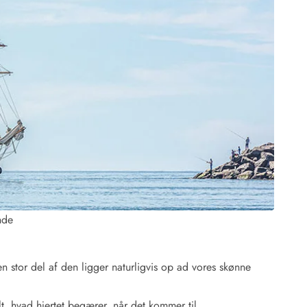
 Hede
ig
g
ge
de
it
and
nde
sby
 stor del af den ligger naturligvis op ad vores skønne
t, hvad hjertet begærer, når det kommer til