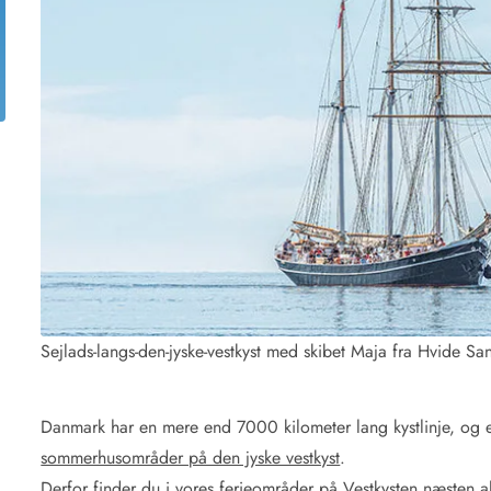
for 4 Personer
Sommerhuse i juleferien
for 6 Personer
Sommerhuse til nytår
for 8 Personer
de Sande
Sommerhuse i Søndervig
 i Henne Strand
Sommerhuse i Lodbjerg
 i Ho
Sommerhuse i Nr. Lyngv
i Houstrup
Sommerhuse på Rømø
 i Houvig
Sommerhuse i Søndervi
å Holmsland Klit
Sommerhuse i Skodbjer
 på Holmsland
Sommerhuse i Thorsmin
 i Hvide Sande
Sommerhuse i Vedersø Kl
 i Jegum
Sommerhuse i Vejers Str
Sejlads-langs-den-jyske-vestkyst med skibet Maja fra Hvide Sa
 i Klegod
Sommerhuse i Vester Hu
e hos os
Danmark har en mere end 7000 kilometer lang kystlinje, og en
sommerhusområder på den jyske vestkyst
.
Derfor finder du i vores ferieområder på Vestkysten næsten al