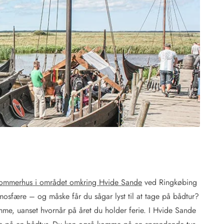
 Hvide Sande
Baglandet
ommerhus i området omkring Hvide Sande
ved Ringkøbing
 atmosfære – og måske får du sågar lyst til at tage på bådtur?
mme, uanset hvornår på året du holder ferie. I Hvide Sande