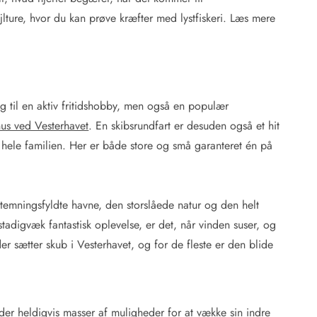
sejlture, hvor du kan prøve kræfter med lystfiskeri. Læs mere
lg til en aktiv fritidshobby, men også en populær
s ved Vesterhavet
. En skibsrundfart er desuden også et hit
hele familien. Her er både store og små garanteret én på
temningsfyldte havne, den storslåede natur og den helt
stadigvæk fantastisk oplevelse, er det, når vinden suser, og
er sætter skub i Vesterhavet, og for de fleste er den blide
der heldigvis masser af muligheder for at vække sin indre