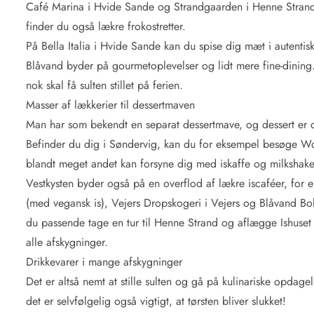
Café Marina i Hvide Sande og Strandgaarden i Henne Strand
finder du også lækre frokostretter.
På Bella Italia i Hvide Sande kan du spise dig mæt i autentis
Blåvand byder på gourmetoplevelser og lidt mere fine-dining.
nok skal få sulten stillet på ferien.
Masser af lækkerier til dessertmaven
Man har som bekendt en separat dessertmave, og dessert er d
Befinder du dig i Søndervig, kan du for eksempel besøge W
blandt meget andet kan forsyne dig med iskaffe og milkshake
Vestkysten byder også på en overflod af lækre iscaféer, for
(med vegansk is), Vejers Dropskogeri i Vejers og Blåvand Bol
du passende tage en tur til Henne Strand og aflægge Ishuset 
alle afskygninger.
Drikkevarer i mange afskygninger
Det er altså nemt at stille sulten og gå på kulinariske opdag
det er selvfølgelig også vigtigt, at tørsten bliver slukket!