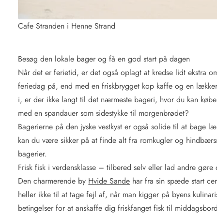
Cafe Stranden i Henne Strand
Besøg den lokale bager og få en god start på dagen
Når det er ferietid, er det også oplagt at kredse lidt ekstra
feriedag på, end med en friskbrygget kop kaffe og en lække
i, er der ikke langt til det nærmeste bageri, hvor du kan kø
med en spandauer som sidestykke til morgenbrødet?
Bagerierne på den jyske vestkyst er også solide til at bage læ
kan du være sikker på at finde alt fra romkugler og hindbærsn
bagerier.
Frisk fisk i verdensklasse – tilbered selv eller lad andre gøre 
Den charmerende by
Hvide Sande
har fra sin spæde start cen
heller ikke til at tage fejl af, når man kigger på byens kuli
betingelser for at anskaffe dig friskfanget fisk til middagsbord