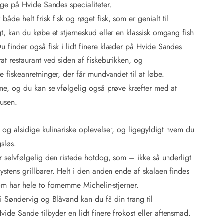
ge på Hvide Sandes specialiteter.
både helt frisk fisk og røget fisk, som er genialt til
, kan du købe et stjerneskud eller en klassisk omgang fish
 finder også fisk i lidt finere klæder på Hvide Sandes
at restaurant ved siden af fiskebutikken, og
 fiskeanretninger, der får mundvandet til at løbe.
rne, og du kan selvfølgelig også prøve kræfter med at
lusen.
g alsidige kulinariske oplevelser, og ligegyldigt hvem du
sløs.
r selvfølgelig den ristede hotdog, som – ikke så underligt
ystens grillbarer. Helt i den anden ende af skalaen findes
m har hele to fornemme Michelin-stjerner.
 i Søndervig og Blåvand kan du få din trang til
 Hvide Sande tilbyder en lidt finere frokost eller aftensmad.