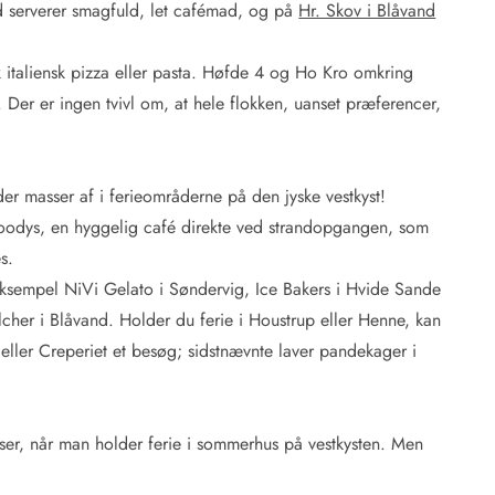
 serverer smagfuld, let cafémad, og på
Hr. Skov i Blåvand
k italiensk pizza eller pasta. Høfde 4 og Ho Kro omkring
 Der er ingen tvivl om, at hele flokken, uanset præferencer,
er masser af i ferieområderne på den jyske vestkyst!
oodys, en hyggelig café direkte ved strandopgangen, som
s.
 eksempel NiVi Gelato i Søndervig, Ice Bakers i Hvide Sande
cher i Blåvand. Holder du ferie i Houstrup eller Henne, kan
eller Creperiet et besøg; sidstnævnte laver pandekager i
elser, når man holder ferie i sommerhus på vestkysten. Men