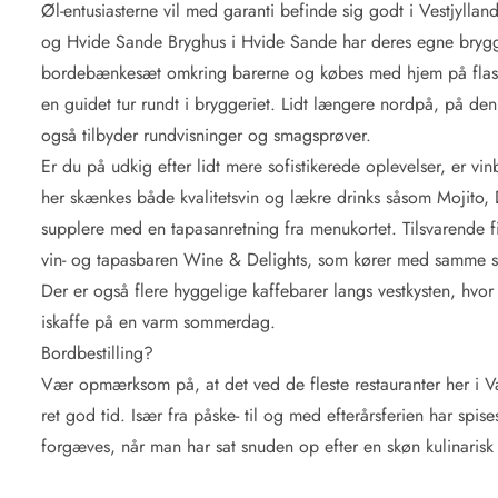
Øl-entusiasterne vil med garanti befinde sig godt i Vestjylla
og Hvide Sande Bryghus i Hvide Sande har deres egne brygge
bordebænkesæt omkring barerne og købes med hjem på flas
en guidet tur rundt i bryggeriet. Lidt længere nordpå, på de
også tilbyder rundvisninger og smagsprøver.
Er du på udkig efter lidt mere sofistikerede oplevelser, er v
her skænkes både kvalitetsvin og lækre drinks såsom Mojito, 
supplere med en tapasanretning fra menukortet. Tilsvarende 
Kontakt Blåvand
Kontakt Vejers
Kontakt Henne
Kontakt Rømø
Kontakt
vin- og tapasbaren Wine & Delights, som kører med samme s
Der er også flere hyggelige kaffebarer langs vestkysten, hv
iskaffe på en varm sommerdag.
Bordbestilling?
Vær opmærksom på, at det ved de fleste restauranter her i V
ret god tid. Især fra påske- til og med efterårsferien har spise
forgæves, når man har sat snuden op efter en skøn kulinarisk a