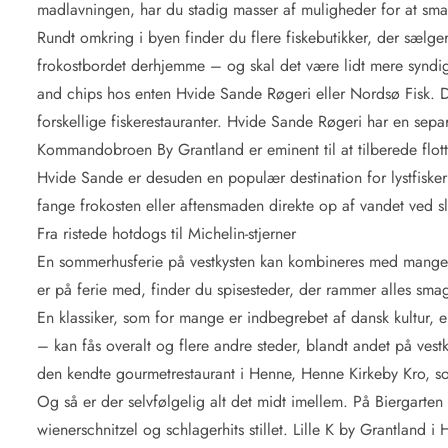
madlavningen, har du stadig masser af muligheder for at sma
Rundt omkring i byen finder du flere fiskebutikker, der sælger 
frokostbordet derhjemme – og skal det være lidt mere syndigt
and chips hos enten Hvide Sande Røgeri eller Nordsø Fisk. Du
forskellige fiskerestauranter. Hvide Sande Røgeri har en separ
Kommandobroen By Grantland er eminent til at tilberede flotte
Hvide Sande er desuden en populær destination for lystfiske
fange frokosten eller aftensmaden direkte op af vandet ved s
Fra ristede hotdogs til Michelin-stjerner
En sommerhusferie på vestkysten kan kombineres med mange o
er på ferie med, finder du spisesteder, der rammer alles smag
En klassiker, som for mange er indbegrebet af dansk kultur, e
– kan fås overalt og flere andre steder, blandt andet på vestk
den kendte gourmetrestaurant i Henne, Henne Kirkeby Kro, so
Og så er der selvfølgelig alt det midt imellem. På Biergarten
wienerschnitzel og schlagerhits stillet. Lille K by Grantland i