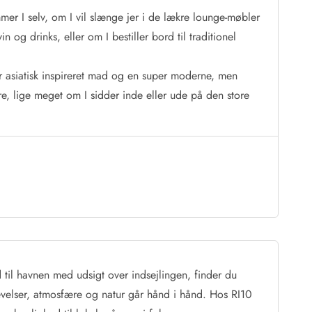
er I selv, om I vil slænge jer i de lækre lounge-møbler
 og drinks, eller om I bestiller bord til traditionel
er asiatisk inspireret mad og en super moderne, men
e, lige meget om I sidder inde eller ude på den store
 til havnen med udsigt over indsejlingen, finder du
evelser, atmosfære og natur går hånd i hånd. Hos RI10