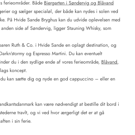
nds ferieområder. Både
Biergarten i Søndervig og Blåvand
rier og sælger specialøl, der både kan nydes i solen ved
ke. På Hvide Sande Bryghus kan du udvide oplevelsen med
n anden side af Søndervig, ligger Stauning Whisky, som
inbaren Ruth & Co. i Hvide Sande en oplagt destination, og
Darkn’stormy og Espresso Martini. Du kan eventuelt
finder du i den sydlige ende af vores ferieområde,
Blåvand
,
 Hvide Sande
Baglandet
lags koncept.
or du kan sætte dig og nyde en god cappuccino – eller en
andkantsdanmark kan være nødvendigt at bestille dit bord i
stederne travlt, og vi ved hvor ærgerligt det er at gå
ften i sin ferie.