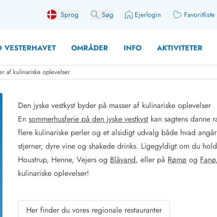
Sprog
Søg
Ejerlogin
Favoritliste
 VESTERHAVET
OMRÅDER
INFO
AKTIVITETER
r af kulinariske oplevelser
Den jyske vestkyst byder på masser af kulinariske oplevelser
En
sommerhusferie på den jyske vestkyst
kan sagtens danne 
 med søndagsskift
Sommerhuse for 10 pers
flere kulinariske perler og et alsidigt udvalg både hvad angå
med plads til fangsten
Sommerhuse for 12 Pers
stjerner, dyre vine og shakede drinks. Ligegyldigt om du hol
med aktivitetsrum
Sommerhuse for 14 Pers
Houstrup, Henne, Vejers og
Blåvand
, eller på
Rømø
og
Fanø
med ladestation (elbil)
Store sommerhuse (for g
kulinariske oplevelser!
med brændeovn
Sommerhuse i påskeferi
erhuse
Sommerhuse i sommerfer
 med ydersæsonrabat
Sommerhuse i efterårsfer
Her finder du vores regionale restauranter
for 2 personer
Sommerhuse i vinterferie