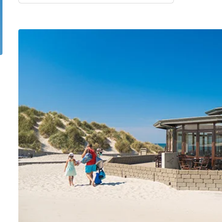
for 4 Personer
Sommerhuse i juleferien
for 6 Personer
Sommerhuse til nytår
for 8 Personer
de Sande
Sommerhuse i Søndervig
 i Henne Strand
Sommerhuse i Lodbjerg
 i Ho
Sommerhuse i Nr. Lyngv
i Houstrup
Sommerhuse på Rømø
 i Houvig
Sommerhuse i Søndervi
å Holmsland Klit
Sommerhuse i Skodbjer
 på Holmsland
Sommerhuse i Thorsmin
 i Hvide Sande
Sommerhuse i Vedersø Kl
 i Jegum
Sommerhuse i Vejers Str
 i Klegod
Sommerhuse i Vester Hu
e hos os