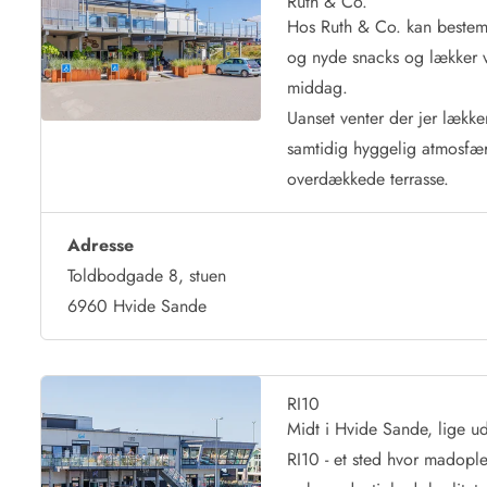
Ruth & Co.
Hos Ruth & Co. kan bestemm
og nyde snacks og lækker vin
middag.
Uanset venter der jer lækk
samtidig hyggelig atmosfær
overdækkede terrasse.
Adresse
Toldbodgade 8, stuen
6960 Hvide Sande
RI10
Midt i Hvide Sande, lige ud
RI10 - et sted hvor madopl