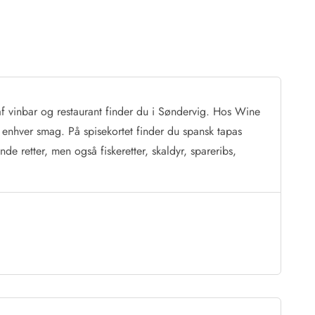
g
f vinbar og restaurant finder du i Søndervig. Hos Wine
r enhver smag. På spisekortet finder du
spansk
tapas
ende
retter, men også fiskeretter,
skaldyr, spareribs,