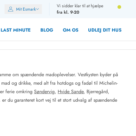
Vi sidder klar til at hjælpe
Mit Esmark
fra kl. 9-20
LAST MINUTE
BLOG
OM OS
UDLEJ DIT HUS
ramme om spændende madoplevelser. Vestkysten byder på
oner
r mad og drikke, med alt fra hotdogs og fadøl til Michelin-
oner
der ferie omkring
Søndervig
,
Hvide Sande
, Bjerregård,
oner
, er du garanteret kort vej til et stort udvalg af spændende
rupper)
en
ien
ien
n