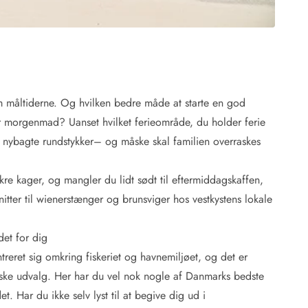
 om måltiderne. Og hvilken bedre måde at starte en god
r morgenmad? Uanset hvilket ferieområde, du holder ferie
be nybagte rundstykker– og måske skal familien overraskes
kre kager, og mangler du lidt sødt til eftermiddagskaffen,
itter til wienerstænger og brunsviger hos vestkystens lokale
det for dig
treret sig omkring fiskeriet og havnemiljøet, og det er
nariske udvalg. Her har du vel nok nogle af Danmarks bedste
et. Har du ikke selv lyst til at begive dig ud i