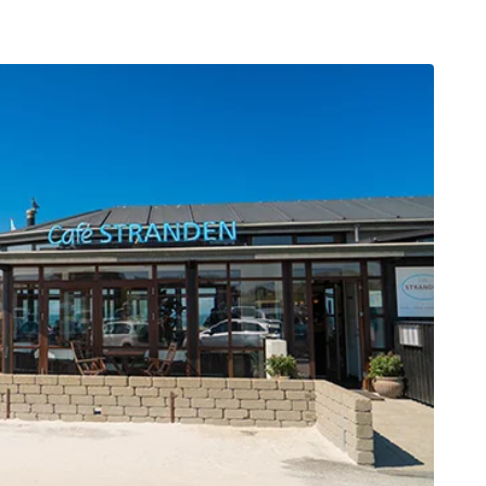
 Hede
ig
g
ge
de
it
and
sby