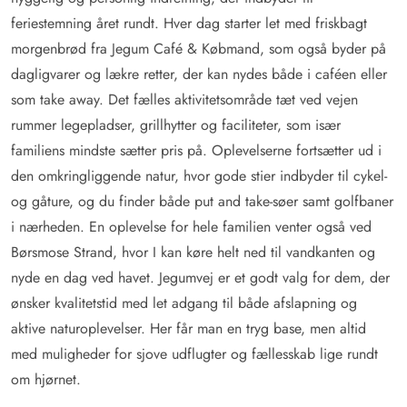
feriestemning året rundt. Hver dag starter let med friskbagt
morgenbrød fra Jegum Café & Købmand, som også byder på
dagligvarer og lækre retter, der kan nydes både i caféen eller
som take away. Det fælles aktivitetsområde tæt ved vejen
rummer legepladser, grillhytter og faciliteter, som især
familiens mindste sætter pris på. Oplevelserne fortsætter ud i
den omkringliggende natur, hvor gode stier indbyder til cykel-
og gåture, og du finder både put and take-søer samt golfbaner
i nærheden. En oplevelse for hele familien venter også ved
Børsmose Strand, hvor I kan køre helt ned til vandkanten og
nyde en dag ved havet. Jegumvej er et godt valg for dem, der
ønsker kvalitetstid med let adgang til både afslapning og
aktive naturoplevelser. Her får man en tryg base, men altid
med muligheder for sjove udflugter og fællesskab lige rundt
om hjørnet.