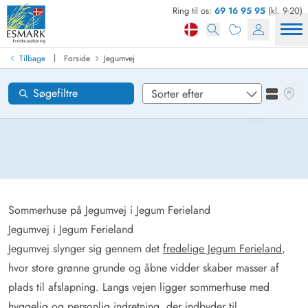
Ring til os:
69 16 95 95
(kl. 9-20)
Find sommerhus
Ankomst
|
Tilbage
Forside
Jegumvej
Jegumvej
Områder
Se kor
Søgefiltre
Se liste
Ønsker til huset
Nulstil
Loading...
Sommerhuse på Jegumvej i Jegum Ferieland
Jegumvej i Jegum Ferieland
Jegumvej slynger sig gennem det
fredelige Jegum Ferieland
,
hvor store grønne grunde og åbne vidder skaber masser af
plads til afslapning. Langs vejen ligger sommerhuse med
hyggelig og personlig indretning, der indbyder til