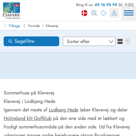
Ring til os:
69 16 95 95
(kl. 9-20)
Find sommerhus
Ankomst
|
Tilbage
Forside
Klevevej
Klevevej
Områder
Se kor
Søgefiltre
Se liste
Ønsker til huset
Nulstil
Loading...
Sommerhuse på Klevevej
Klevevej i Lodbjerg Hede
Igennem det meste af
Lodberg Hede
løber Klevevej og deler
Holmsland klit Golfklub
på den ene side med et lækkert og
frodigt sommerhusområde på den anden side. Ud fra Klevevej
udspringer mange andre feriehusveje såsom
Brunbjergvej
,