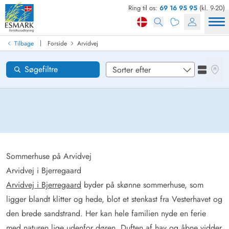
Ring til os:
69 16 95 95
(kl. 9-20)
Find sommerhus
Ankomst
|
Tilbage
Forside
Arvidvej
Arvidvej
Områder
Se kor
Søgefiltre
Se liste
Ønsker til huset
Nulstil
Loading...
Sommerhuse på Arvidvej
Arvidvej i Bjerregaard
Arvidvej i Bjerregaard
byder på skønne sommerhuse, som
ligger blandt klitter og hede, blot et stenkast fra Vesterhavet og
den brede sandstrand. Her kan hele familien nyde en ferie
med naturen lige udenfor døren. Duften af hav og åbne vidder