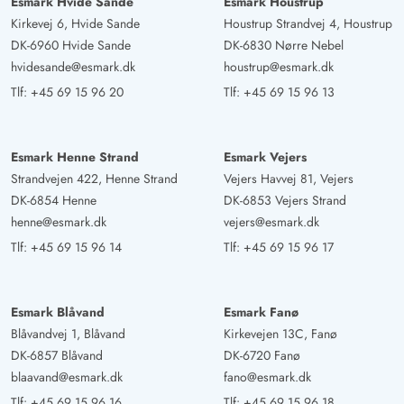
Esmark Hvide Sande
Esmark Houstrup
Kirkevej 6, Hvide Sande
Houstrup Strandvej 4, Houstrup
DK-6960 Hvide Sande
DK-6830 Nørre Nebel
hvidesande@esmark.dk
houstrup@esmark.dk
Tlf:
+45 69 15 96 20
Tlf:
+45 69 15 96 13
Esmark Henne Strand
Esmark Vejers
Strandvejen 422, Henne Strand
Vejers Havvej 81, Vejers
DK-6854 Henne
DK-6853 Vejers Strand
henne@esmark.dk
vejers@esmark.dk
Tlf:
+45 69 15 96 14
Tlf:
+45 69 15 96 17
Esmark Blåvand
Esmark Fanø
Blåvandvej 1, Blåvand
Kirkevejen 13C, Fanø
DK-6857 Blåvand
DK-6720 Fanø
blaavand@esmark.dk
fano@esmark.dk
Tlf:
+45 69 15 96 16
Tlf:
+45 69 15 96 18