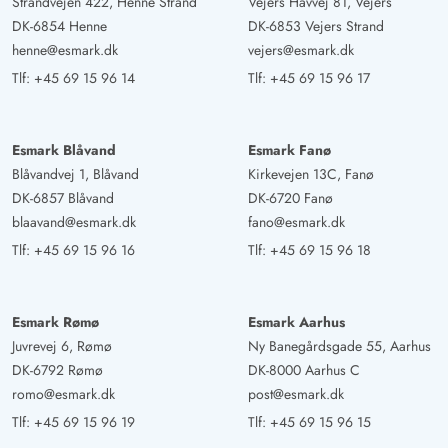
Strandvejen 422, Henne Strand
Vejers Havvej 81, Vejers
DK-6854 Henne
DK-6853 Vejers Strand
henne@esmark.dk
vejers@esmark.dk
Tlf:
+45 69 15 96 14
Tlf:
+45 69 15 96 17
Esmark Blåvand
Esmark Fanø
Blåvandvej 1, Blåvand
Kirkevejen 13C, Fanø
DK-6857 Blåvand
DK-6720 Fanø
blaavand@esmark.dk
fano@esmark.dk
Tlf:
+45 69 15 96 16
Tlf:
+45 69 15 96 18
Esmark Rømø
Esmark Aarhus
Juvrevej 6, Rømø
Ny Banegårdsgade 55, Aarhus
DK-6792 Rømø
DK-8000 Aarhus C
romo@esmark.dk
post@esmark.dk
Tlf:
+45 69 15 96 19
Tlf:
+45 69 15 96 15