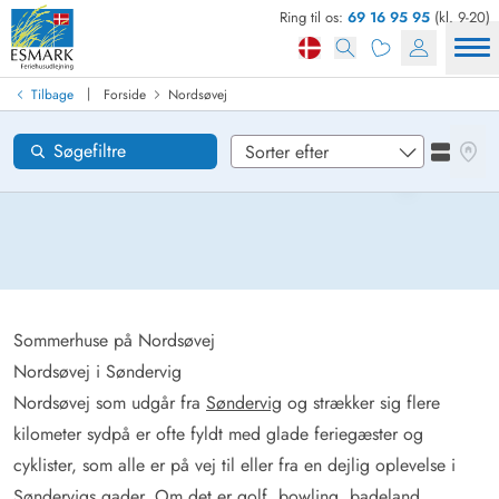
Ring til os:
69 16 95 95
(kl. 9-20)
Find sommerhus
Ankomst
|
Tilbage
Forside
Nordsøvej
Nordsøvej
Områder
Se kor
Søgefiltre
Se liste
Ønsker til huset
Nulstil
Loading...
Sommerhuse på Nordsøvej
Nordsøvej i Søndervig
Nordsøvej som udgår fra
Søndervig
og strækker sig flere
kilometer sydpå er ofte fyldt med glade feriegæster og
cyklister, som alle er på vej til eller fra en dejlig oplevelse i
Søndervigs gader. Om det er
golf
,
bowling
,
badeland
,