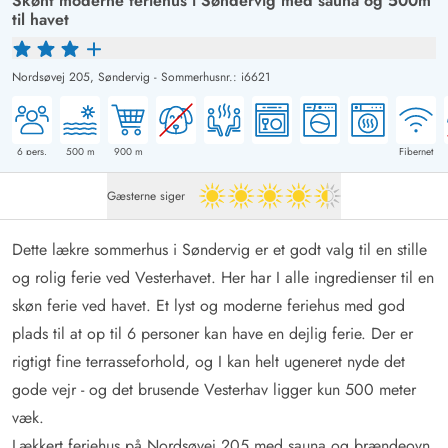
Skønt moderne feriehus i Søndervig med sauna og 500m
til havet
Nordsøvej 205,
Søndervig
-
Sommerhusnr.: i6621
6
pers.
500
m
900
m
Fibernet
Gæsterne siger
4.5 ud af 5
Dette lækre sommerhus i Søndervig er et godt valg til en stille
og rolig ferie ved Vesterhavet. Her har I alle ingredienser til en
skøn ferie ved havet. Et lyst og moderne feriehus med god
plads til at op til 6 personer kan have en dejlig ferie. Der er
rigtigt fine terrasseforhold, og I kan helt ugeneret nyde det
gode vejr - og det brusende Vesterhav ligger kun 500 meter
væk.
Lækkert feriehus på Nordsøvej 205 med sauna og brændeovn