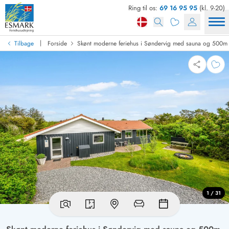
Ring til os:
69 16 95 95
(kl. 9-20)
|
Tilbage
Forside
Skønt moderne feriehus i Søndervig med sauna og 500m t
1 / 31