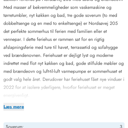
Med masser af bekvemmeligheder som vaskemaskine og
tørretumbler, nyt køkken og bad, tre gode soverum (to med
dobbeltsenge og en med to enkeltsenge) er Nordsøvej 205
det perfekte sommerhus til ferien med familien eller et
vennepar. I dette feriehus er rammen sat for en rigtig
afslapningsferie med ture til havet, terrassetid og sofahygge
ved brændenovnen. Feriehuset er dejligt lyst og moderne
indrettet med flot nyt køkken og bad, gode stilfulde møbler og
med brændeovn og luft-til-luft varmepumpe er sommerhuset et
godt valg hele året. Derudover har feriehuset fået nye vinduer i
2022 for at isolere yderligere, hvorfor feriehuset er meget
energivenligt.
Det lækre åbne køkken gør det nemt at samle hele familien om
Læs mere
madlavningen og borddækning. Efterfølgende klarer
opvaskemaskinen resten, så der er masser af tid til en omgang
Soverum:
3
ludo eller partners ved spisebordet eller hele familien samles til