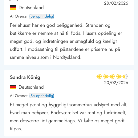
4 ud af 5
4 ud af 5
4 out of 5
28/02/2026
Deutschland
AI Oversat
(Se oprindelig)
Feriehuset har en god beliggenhed. Stranden og
butikkerne er nemme at nå til fods. Husets opdeling er
meget god, og indretningen er smagfuld og kærligt
udført. I modsætning til påstandene er priserne nu på
samme niveau som i Nordtyskland.
Sandra König
4.5 ud af 5
4.5 ud af 5
4.5 out of 5
20/02/2026
Deutschland
AI Oversat
(Se oprindelig)
Et meget pænt og hyggeligt sommerhus udstyret med alt,
hvad man behøver. Badeværelset var rent og funktionelt,
men desværre lidt gammeldags. Vi følte os meget godt
tilpas.