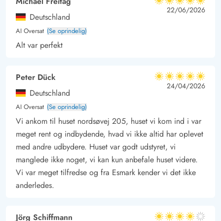
Michael Freitag
5 ud af 5
5 ud af 5
5 out of 5
22/06/2026
de blå bølger på en varm sommerdag eller flyve med drage
Deutschland
med ungerne i efterårsvinden.
AI Oversat
(Se oprindelig)
Der er heller ikke langt til Søndervigs hyggelige bymidte, og
Alt var perfekt
de mange forretninger, gode spisesteder og diverse aktiviteter
sørger for flere timers underholdning for hele familien.
Peter Dück
5 ud af 5
*ingen danske kanaler, kun Apple TV til streaming af jeres
5 ud af 5
5 out of 5
24/04/2026
Deutschland
egne apps og abonnementer.
AI Oversat
(Se oprindelig)
Vi ankom til huset nordsøvej 205, huset vi kom ind i var
meget rent og indbydende, hvad vi ikke altid har oplevet
med andre udbydere. Huset var godt udstyret, vi
manglede ikke noget, vi kan kun anbefale huset videre.
Vi var meget tilfredse og fra Esmark kender vi det ikke
anderledes.
Jörg Schiffmann