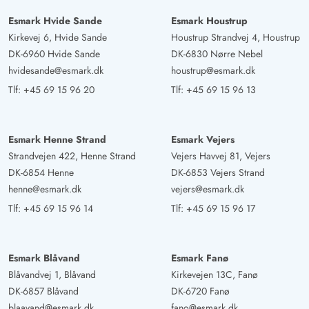
Esmark Hvide Sande
Esmark Houstrup
Kirkevej 6, Hvide Sande
Houstrup Strandvej 4, Houstrup
DK-6960 Hvide Sande
DK-6830 Nørre Nebel
hvidesande@esmark.dk
houstrup@esmark.dk
Tlf:
+45 69 15 96 20
Tlf:
+45 69 15 96 13
Esmark Henne Strand
Esmark Vejers
Strandvejen 422, Henne Strand
Vejers Havvej 81, Vejers
DK-6854 Henne
DK-6853 Vejers Strand
henne@esmark.dk
vejers@esmark.dk
Tlf:
+45 69 15 96 14
Tlf:
+45 69 15 96 17
Esmark Blåvand
Esmark Fanø
Blåvandvej 1, Blåvand
Kirkevejen 13C, Fanø
DK-6857 Blåvand
DK-6720 Fanø
blaavand@esmark.dk
fano@esmark.dk