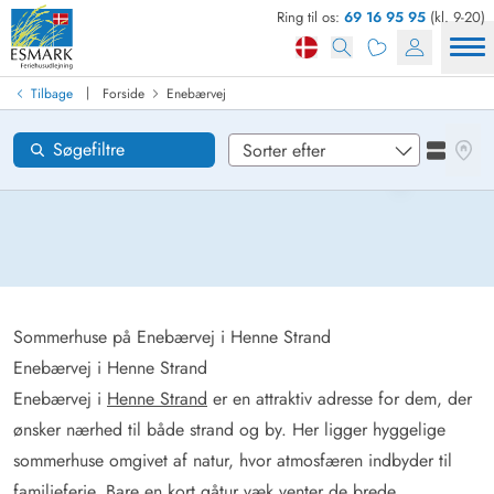
Ring til os:
69 16 95 95
(kl. 9-20)
Find sommerhus
Ankomst
|
Tilbage
Forside
Enebærvej
Enebærvej
Områder
Se kor
Søgefiltre
Se liste
Ønsker til huset
Nulstil
Loading...
Sommerhuse på Enebærvej i Henne Strand
Enebærvej i Henne Strand
Enebærvej i
Henne Strand
er en attraktiv adresse for dem, der
ønsker nærhed til både strand og by. Her ligger hyggelige
sommerhuse omgivet af natur, hvor atmosfæren indbyder til
familieferie. Bare en kort gåtur væk venter de brede