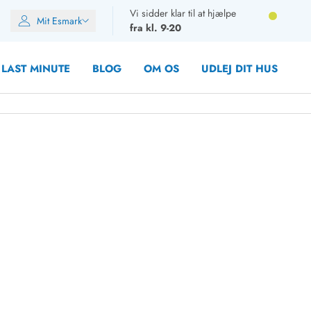
Vi sidder klar til at hjælpe
Mit Esmark
fra kl. 9-20
LAST MINUTE
BLOG
OM OS
UDLEJ DIT HUS
oner
oner
oner
rupper)
en
ien
ien
n