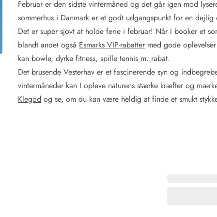
Februar er den sidste vintermåned og det går igen mod lysere
for 4 Personer
Sommerhuse i juleferien
for 6 Personer
Sommerhuse til nytår
sommerhus i Danmark er et godt udgangspunkt for en dejlig o
for 8 Personer
Det er super sjovt at holde ferie i februar! Når I booker et
blandt andet også
Esmarks VIP-rabatter
med gode oplevelser ti
de Sande
Sommerhuse i Søndervig
kan bowle, dyrke fitness, spille tennis m. rabat.
 i Henne Strand
Sommerhuse i Lodbjerg
Det brusende Vesterhav er et fascinerende syn og indbegrebet
 i Ho
Sommerhuse i Nr. Lyngv
vintermåneder kan I opleve naturens stærke kræfter og mærke d
i Houstrup
Sommerhuse på Rømø
 i Houvig
Sommerhuse i Søndervi
Klegod
og se, om du kan være heldig at finde et smukt styk
å Holmsland Klit
Sommerhuse i Skodbjer
 på Holmsland
Sommerhuse i Thorsmin
 i Hvide Sande
Sommerhuse i Vedersø Kl
 i Jegum
Sommerhuse i Vejers Str
 i Klegod
Sommerhuse i Vester Hu
e hos os