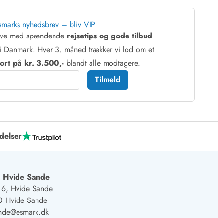
smarks nyhedsbrev – bliv VIP
reve med spændende
rejsetips og gode tilbud
i Danmark. Hver 3. måned trækker vi lod om et
rt på kr. 3.500,-
blandt alle modtagere.
Tilmeld
delser
 Hvide Sande
j 6, Hvide Sande
0 Hvide Sande
ande@esmark.dk