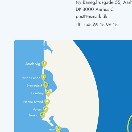
Ny Banegårdsgade 55, Aar
Rav - find det selv langs Vesterhavet
DK-8000 Aarhus C
Indendørs legelande
post@esmark.dk
Zoologiske haver og dyreparker
Tlf:
+45 69 15 96 15
Sportsaktiviteter
Lystfiskeri på Vestkysten
Bowling
Minigolf i Vestjylland
Svømmehaller og badelande
Golfferie i sommerhus
Fitness og træning
Cykelferie
Rideskoler/Ponyridning
Surfing
Vandring langs Vestkysten
Vandski for hele familien
Sejlads langs Vestkysten
Kulturaktiviteter
Historiske museer
Kunstmuseer