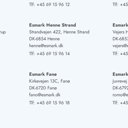
Tlf:
+45 69 15 96 12
Tlf:
+45
Esmark Henne Strand
Esmark
rup
Strandvejen 422, Henne Strand
Vejers 
DK-6854 Henne
DK-6853
henne@esmark.dk
vejers@
Tlf:
+45 69 15 96 14
Tlf:
+45
Esmark Fanø
Esmar
Kirkevejen 13C, Fanø
Juvreve
DK-6720 Fanø
DK-679
fano@esmark.dk
romo@e
Tlf:
+45 69 15 96 18
Tlf:
+45