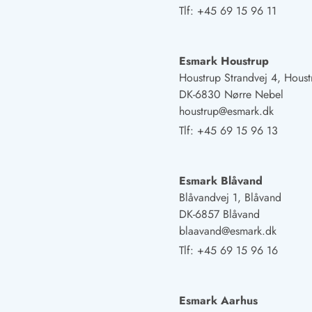
Fordele hos os
Tlf:
+45 69 15 96 11
Esmark Rejsecurity
Esmark KidsVIP
Esmark VIP: Fordele og rabataftaler
Esmark Houstrup
Prisgaranti
Houstrup Strandvej 4, Houst
Ingen depositum
DK-6830 Nørre Nebel
Gæsteanmeldelser
houstrup@esmark.dk
Gratis WiFi i ferieområdet
Tlf:
+45 69 15 96 13
Rabat
We love people!
Esmark Blåvand
Fritidsaktiviteter
Blåvandvej 1, Blåvand
Esmark VIP partnerfordele
DK-6857 Blåvand
Esmark KidsVIP
blaavand@esmark.dk
LEGOLAND® rabat
Tlf:
+45 69 15 96 16
Ferie med børn
Ferie med hund
Ferie ved stranden
Esmark Aarhus
Naturoplevelser