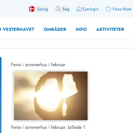
Sprog
Søg
Ejerlogin
Favoritliste
 VESTERHAVET
OMRÅDER
INFO
AKTIVITETER
Ferie i sommerhus i februar
 med søndagsskift
Sommerhuse for 10 pers
med plads til fangsten
Sommerhuse for 12 Pers
med aktivitetsrum
Sommerhuse for 14 Pers
med ladestation (elbil)
Store sommerhuse (for g
med brændeovn
Sommerhuse i påskeferi
erhuse
Sommerhuse i sommerfer
 med ydersæsonrabat
Sommerhuse i efterårsfer
Ferie i sommerhus i februar, billede 1
for 2 personer
Sommerhuse i vinterferie