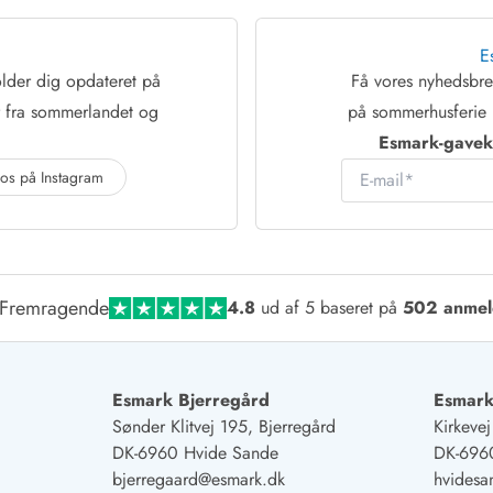
E
lder dig opdateret på
Få vores nyhedsb
r fra sommerlandet og
på sommerhusferie 
Esmark-gaveko
E-mail
 os på Instagram
Fremragende
4.8
ud af 5 baseret på
502 anmel
Esmark Bjerregård
Esmark
Sønder Klitvej 195, Bjerregård
Kirkeve
DK-6960 Hvide Sande
DK-696
bjerregaard@esmark.dk
hvides