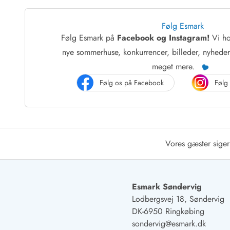
Afrejse
Sommerhus ABC
Følg Esmark
Booking FAQ
Følg Esmark på
Facebook og Instagram!
Vi ho
Forbrugsafregning (Strøm, vand...)
nye sommerhuse, konkurrencer, billeder, nyhede
Lån og lej
meget mere.
Pakkeliste
Følg os på Facebook
Følg
Rengøring
Gavekort
Book tidligt
Lejebetingelser
Info
Vores gæster siger
Vejret i Danmark
Sæsontider
Baderegler
Naturbeskyttelse
Esmark Søndervig
Webcam
Lodbergsvej 18, Søndervig
Fotokonkurrence
DK-6950 Ringkøbing
Kort
sondervig@esmark.dk