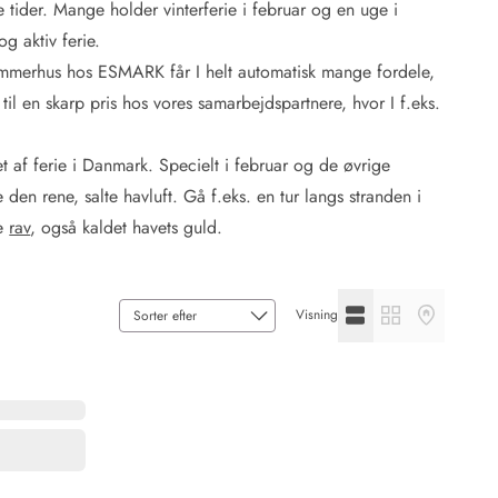
 tider. Mange holder vinterferie i februar og en uge i
g aktiv ferie.
 sommerhus hos ESMARK får I helt automatisk mange fordele,
l en skarp pris hos vores samarbejdspartnere, hvor I f.eks.
 Hede
 af ferie i Danmark. Specielt i februar og de øvrige
ig
en rene, salte havluft. Gå f.eks. en tur langs stranden i
g
ke
rav
, også kaldet havets guld.
ge
de
Se listevisning
Se gallerivisning
Se kortvisni
it
Visning
and
sby