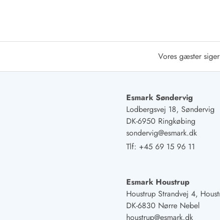
Afrejse
Sommerhus ABC
Booking FAQ
Forbrugsafregning (Strøm, vand...)
Vores gæster siger
Lån og lej
Pakkeliste
Rengøring
Gavekort
Esmark Søndervig
Book tidligt
Lodbergsvej 18, Søndervig
Lejebetingelser
DK-6950 Ringkøbing
Info
sondervig@esmark.dk
Vejret i Danmark
Tlf:
+45 69 15 96 11
Sæsontider
Baderegler
Naturbeskyttelse
Esmark Houstrup
Webcam
Houstrup Strandvej 4, Houst
Fotokonkurrence
DK-6830 Nørre Nebel
Kort
houstrup@esmark.dk