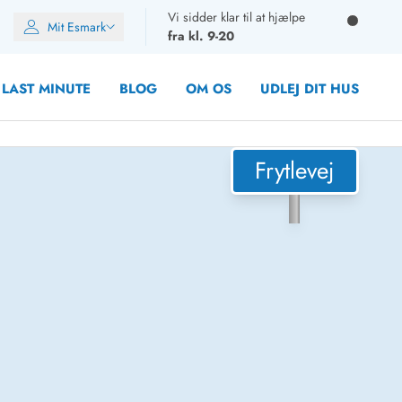
Vi sidder klar til at hjælpe
Mit Esmark
fra kl. 9-20
LAST MINUTE
BLOG
OM OS
UDLEJ DIT HUS
Frytlevej
oner
oner
oner
rupper)
en
ien
ien
n