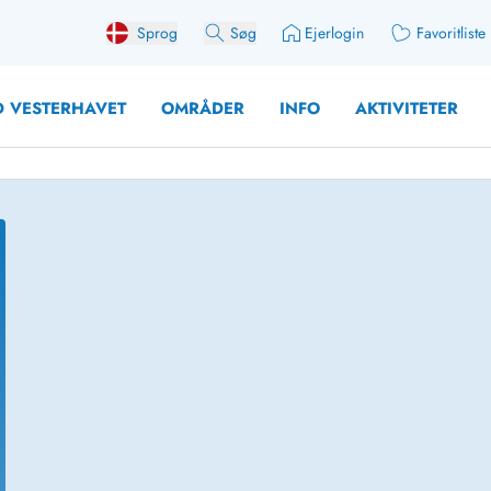
Sprog
Søg
Ejerlogin
Favoritliste
 VESTERHAVET
OMRÅDER
INFO
AKTIVITETER
 med søndagsskift
Sommerhuse for 10 pers
med plads til fangsten
Sommerhuse for 12 Pers
med aktivitetsrum
Sommerhuse for 14 Pers
med ladestation (elbil)
Store sommerhuse (for g
med brændeovn
Sommerhuse i påskeferi
erhuse
Sommerhuse i sommerfer
 med ydersæsonrabat
Sommerhuse i efterårsfer
for 2 personer
Sommerhuse i vinterferie