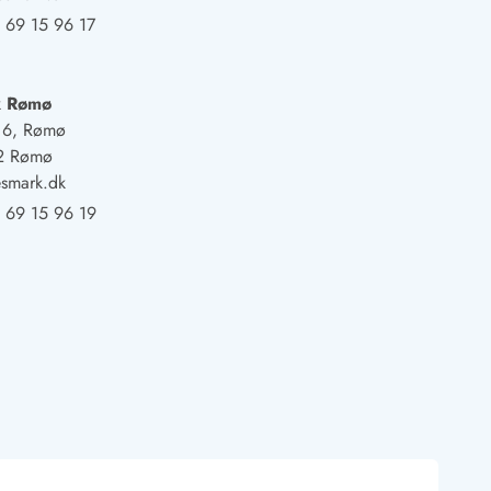
 69 15 96 17
k Rømø
j 6, Rømø
2 Rømø
smark.dk
 69 15 96 19