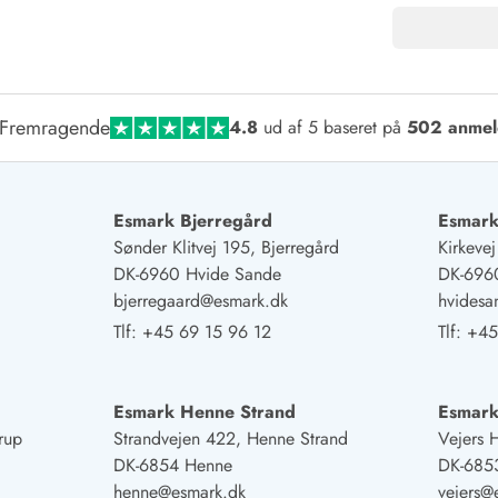
Fremragende
4.8
ud af 5 baseret på
502 anmel
Esmark Bjerregård
Esmark
Sønder Klitvej 195, Bjerregård
Kirkeve
DK-6960 Hvide Sande
DK-696
bjerregaard@esmark.dk
hvides
Tlf:
+45 69 15 96 12
Tlf:
+45
Esmark Henne Strand
Esmark
rup
Strandvejen 422, Henne Strand
Vejers 
DK-6854 Henne
DK-6853
henne@esmark.dk
vejers@