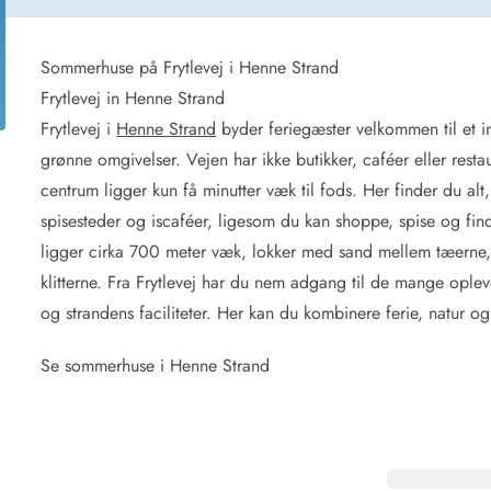
for 4 Personer
Sommerhuse i juleferien
for 6 Personer
Sommerhuse til nytår
for 8 Personer
Sommerhuse på Frytlevej i Henne Strand
Frytlevej in Henne Strand
de Sande
Sommerhuse i Søndervig
Frytlevej i
Henne Strand
byder feriegæster velkommen til et 
 i Henne Strand
Sommerhuse i Lodbjerg
grønne omgivelser. Vejen har ikke butikker, caféer eller res
 i Ho
Sommerhuse i Nr. Lyngv
centrum ligger kun få minutter væk til fods. Her finder du al
i Houstrup
Sommerhuse på Rømø
spisesteder og iscaféer, ligesom du kan shoppe, spise og fin
 i Houvig
Sommerhuse i Søndervi
å Holmsland Klit
Sommerhuse i Skodbjer
ligger cirka 700 meter væk, lokker med sand mellem tæerne, 
 på Holmsland
Sommerhuse i Thorsmin
klitterne. Fra Frytlevej har du nem adgang til de mange opl
 i Hvide Sande
Sommerhuse i Vedersø Kl
og strandens faciliteter. Her kan du kombinere ferie, natur og
 i Jegum
Sommerhuse i Vejers Str
 i Klegod
Sommerhuse i Vester Hu
Se sommerhuse i Henne Strand
e hos os