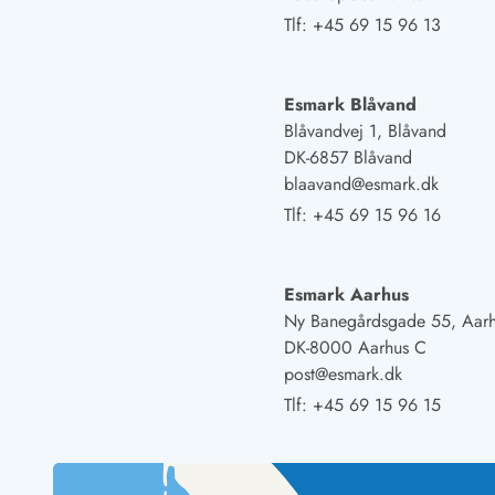
Fordele hos os
Tlf:
+45 69 15 96 13
Esmark Rejsecurity
Esmark KidsVIP
Esmark VIP: Fordele og rabataftaler
Esmark Blåvand
Prisgaranti
Blåvandvej 1, Blåvand
Ingen depositum
DK-6857 Blåvand
Gæsteanmeldelser
blaavand@esmark.dk
Gratis WiFi i ferieområdet
Tlf:
+45 69 15 96 16
Rabat
We love people!
Esmark Aarhus
Fritidsaktiviteter
Ny Banegårdsgade 55, Aar
Esmark VIP partnerfordele
DK-8000 Aarhus C
Esmark KidsVIP
post@esmark.dk
LEGOLAND® rabat
Ferie med børn
Tlf:
+45 69 15 96 15
Ferie med hund
Ferie ved stranden
Naturoplevelser