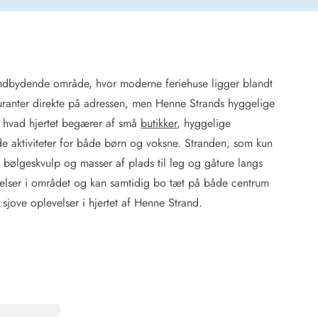
indbydende område, hvor moderne feriehuse ligger blandt
 Hede
tauranter direkte på adressen, men Henne Strands hyggelige
ig
t, hvad hjertet begærer af små
butikker
, hyggelige
de aktiviteter for både børn og voksne. Stranden, som kun
g
ge
bølgeskvulp og masser af plads til leg og gåture langs
de
evelser i området og kan samtidig bo tæt på både centrum
it
 sjove oplevelser i hjertet af Henne Strand.
and
sby