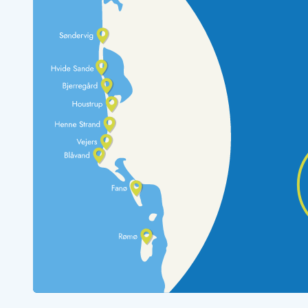
Rav - find det selv langs Vesterhavet
Indendørs legelande
Zoologiske haver og dyreparker
Sportsaktiviteter
Lystfiskeri på Vestkysten
Bowling
Minigolf i Vestjylland
Svømmehaller og badelande
Golfferie i sommerhus
Fitness og træning
Cykelferie
Rideskoler/Ponyridning
Surfing
Vandring langs Vestkysten
Vandski for hele familien
Sejlads langs Vestkysten
Kulturaktiviteter
Historiske museer
Kunstmuseer