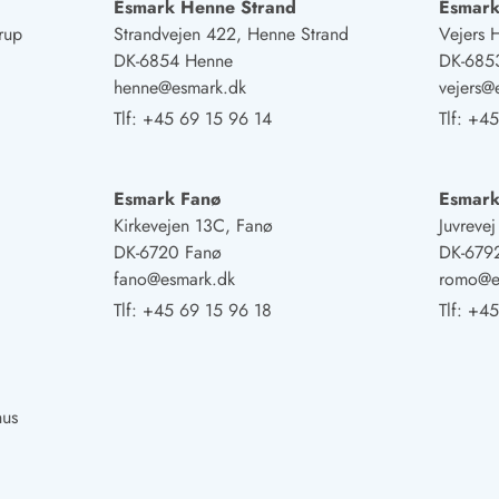
Esmark Henne Strand
Esmark
rup
Strandvejen 422, Henne Strand
Vejers 
DK-6854 Henne
DK-6853
henne@esmark.dk
vejers@
Tlf:
+45 69 15 96 14
Tlf:
+45
Esmark Fanø
Esmar
Kirkevejen 13C, Fanø
Juvreve
DK-6720 Fanø
DK-679
fano@esmark.dk
romo@e
Tlf:
+45 69 15 96 18
Tlf:
+45
hus