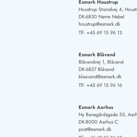
Fordele hos os
Esmark Houstrup
Esmark Rejsecurity
Houstrup Strandvej 4, Houst
Esmark KidsVIP
DK-6830 Nørre Nebel
Esmark VIP: Fordele og rabataftaler
houstrup@esmark.dk
Prisgaranti
Tlf:
+45 69 15 96 13
Ingen depositum
Gæsteanmeldelser
Gratis WiFi i ferieområdet
Esmark Blåvand
Rabat
Blåvandvej 1, Blåvand
We love people!
DK-6857 Blåvand
blaavand@esmark.dk
Fritidsaktiviteter
Tlf:
+45 69 15 96 16
Esmark VIP partnerfordele
Esmark KidsVIP
LEGOLAND® rabat
Esmark Aarhus
Ferie med børn
Ny Banegårdsgade 55, Aar
Ferie med hund
DK-8000 Aarhus C
Ferie ved stranden
post@esmark.dk
Naturoplevelser