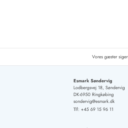
Afrejse
Sommerhus ABC
Booking FAQ
Forbrugsafregning (Strøm, vand...)
Lån og lej
Pakkeliste
Rengøring
Gavekort
Vores gæster siger
Book tidligt
Lejebetingelser
Info
Esmark Søndervig
Vejret i Danmark
Lodbergsvej 18, Søndervig
Sæsontider
DK-6950 Ringkøbing
Baderegler
sondervig@esmark.dk
Naturbeskyttelse
Webcam
Tlf:
+45 69 15 96 11
Fotokonkurrence
Kort