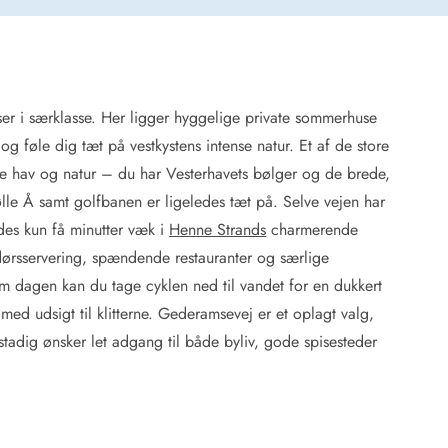
er i særklasse. Her ligger hyggelige private sommerhuse
 Hede
og føle dig tæt på vestkystens intense natur. Et af de store
ig
de hav og natur – du har Vesterhavets bølger og de brede,
lle Å samt golfbanen er ligeledes tæt på. Selve vejen har
g
ge
indes kun få minutter væk i
Henne Strands
charmerende
de
ørsservering, spændende restauranter og særlige
it
Om dagen kan du tage cyklen ned til vandet for en dukkert
and
t med udsigt til klitterne. Gederamsevej er et oplagt valg,
sby
stadig ønsker let adgang til både byliv, gode spisesteder