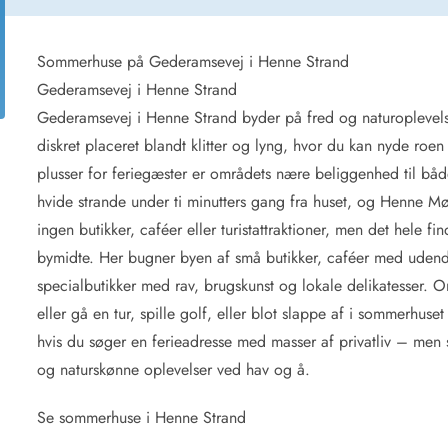
for 4 Personer
Sommerhuse i juleferien
for 6 Personer
Sommerhuse til nytår
for 8 Personer
Sommerhuse på Gederamsevej i Henne Strand
Gederamsevej i Henne Strand
de Sande
Sommerhuse i Søndervig
Gederamsevej i Henne Strand byder på fred og naturoplevels
 i Henne Strand
Sommerhuse i Lodbjerg
diskret placeret blandt klitter og lyng, hvor du kan nyde roen 
 i Ho
Sommerhuse i Nr. Lyngv
plusser for feriegæster er områdets nære beliggenhed til bå
i Houstrup
Sommerhuse på Rømø
hvide strande under ti minutters gang fra huset, og Henne Mø
 i Houvig
Sommerhuse i Søndervi
å Holmsland Klit
Sommerhuse i Skodbjer
ingen butikker, caféer eller turistattraktioner, men det hele f
 på Holmsland
Sommerhuse i Thorsmin
bymidte. Her bugner byen af små butikker, caféer med udend
 i Hvide Sande
Sommerhuse i Vedersø Kl
specialbutikker med rav, brugskunst og lokale delikatesser. 
 i Jegum
Sommerhuse i Vejers Str
eller gå en tur, spille golf, eller blot slappe af i sommerhuse
 i Klegod
Sommerhuse i Vester Hu
hvis du søger en ferieadresse med masser af privatliv – men 
og naturskønne oplevelser ved hav og å.
e hos os
Se sommerhuse i Henne Strand