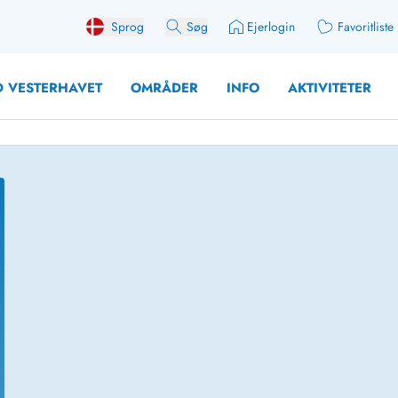
Sprog
Søg
Ejerlogin
Favoritliste
 VESTERHAVET
OMRÅDER
INFO
AKTIVITETER
 med søndagsskift
Sommerhuse for 10 pers
med plads til fangsten
Sommerhuse for 12 Pers
med aktivitetsrum
Sommerhuse for 14 Pers
med ladestation (elbil)
Store sommerhuse (for g
med brændeovn
Sommerhuse i påskeferi
erhuse
Sommerhuse i sommerfer
 med ydersæsonrabat
Sommerhuse i efterårsfer
for 2 personer
Sommerhuse i vinterferie