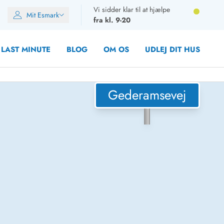
Vi sidder klar til at hjælpe
Mit Esmark
fra kl. 9-20
LAST MINUTE
BLOG
OM OS
UDLEJ DIT HUS
Gederamsevej
oner
oner
oner
rupper)
en
ien
ien
n