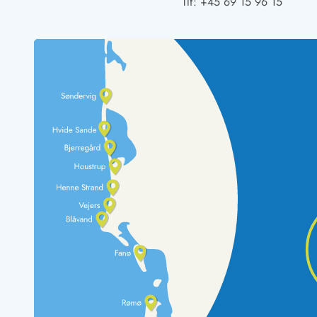
Tlf:
+45 69 15 96 15
Rav - find det selv langs Vesterhavet
Indendørs legelande
Zoologiske haver og dyreparker
Sportsaktiviteter
Lystfiskeri på Vestkysten
Bowling
Minigolf i Vestjylland
Svømmehaller og badelande
Golfferie i sommerhus
Fitness og træning
Cykelferie
Rideskoler/Ponyridning
Surfing
Vandring langs Vestkysten
Vandski for hele familien
Sejlads langs Vestkysten
Kulturaktiviteter
Historiske museer
Kunstmuseer