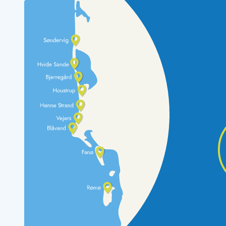
Rav - find det selv langs Vesterhavet
Indendørs legelande
Zoologiske haver og dyreparker
Sportsaktiviteter
Lystfiskeri på Vestkysten
Bowling
Minigolf i Vestjylland
Svømmehaller og badelande
Golfferie i sommerhus
Fitness og træning
Cykelferie
Rideskoler/Ponyridning
Surfing
Vandring langs Vestkysten
Vandski for hele familien
Sejlads langs Vestkysten
Kulturaktiviteter
Historiske museer
Kunstmuseer