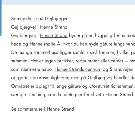
for 6 Personer
Sommerhuse til nytår
for 8 Personer
for 10 personer
Sommerhuse på Gejlbjergvej
Gejlbjergvej i Henne Strand
de Sande
Sommerhuse i Søndervig
Gejlbjergvej i
Henne Strand
byder på en hyggelig ferieatmos
 i Henne Strand
Sommerhuse i Lodbjerg
hede og Henne Mølle Å, hvor du kan nyde gåture langs vande
 i Ho
Sommerhuse i Nr. Lyngv
De mange sommerhuse ligger samlet i små lommer, hvilket gør 
i Houstrup
Sommerhuse på Rømø
sammen. Her er ingen butikker, restauranter eller caféer – s
 i Houvig
Sommerhuse i Søndervi
å Holmsland Klit
Sommerhuse i Skodbjer
som nærmeste nabo.
Henne Strands centrum
og Strandvejen l
 på Holmsland
Sommerhuse i Thorsmin
og gode indkøbsmuligheder, men på Gejlbjergvej handler det
 i Hvide Sande
Sommerhuse i Vedersø Kl
Området er oplagt til lange gåture og uforstyrret tid sammen
 i Jegum
Sommerhuse i Vejers Str
særlige stemning, som kendetegner ferielivet i Henne Strand.
 i Klegod
Sommerhuse i Vester Hu
Se sommerhuse i Henne Strand
e hos os