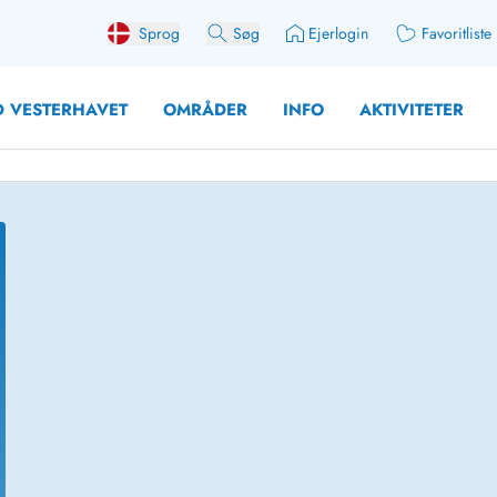
Sprog
Søg
Ejerlogin
Favoritliste
 VESTERHAVET
OMRÅDER
INFO
AKTIVITETER
 med søndagsskift
Sommerhuse for 12 Pers
med aktivitetsrum
Sommerhuse for 14 Pers
med ladestation (elbil)
Store sommerhuse (for g
med brændeovn
Sommerhuse i påskeferi
erhuse
Sommerhuse i sommerfer
 med ydersæsonrabat
Sommerhuse i efterårsfer
for 2 personer
Sommerhuse i vinterferie
for 4 Personer
Sommerhuse i juleferien