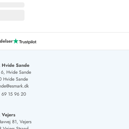
delser
 Hvide Sande
j 6, Hvide Sande
0 Hvide Sande
ande@esmark.dk
 69 15 96 20
 Vejers
Havvej 81, Vejers
 Vejers Strand