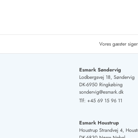
Afrejse
Sommerhus ABC
Booking FAQ
Forbrugsafregning (Strøm, vand...)
Lån og lej
Pakkeliste
Vores gæster siger
Rengøring
Gavekort
Book tidligt
Esmark Søndervig
Lejebetingelser
Lodbergsvej 18, Søndervig
Info
DK-6950 Ringkøbing
Vejret i Danmark
sondervig@esmark.dk
Sæsontider
Tlf:
+45 69 15 96 11
Baderegler
Naturbeskyttelse
Webcam
Esmark Houstrup
Fotokonkurrence
Houstrup Strandvej 4, Houst
Kort
DK-6830 Nørre Nebel