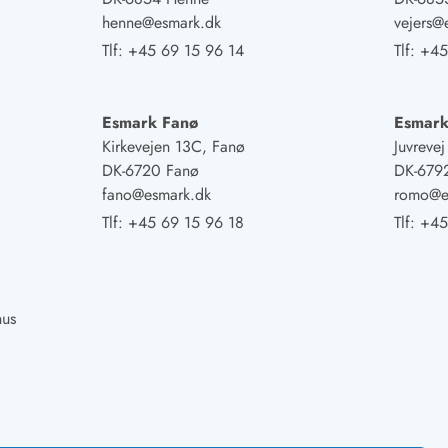
henne@esmark.dk
vejers@
Tlf:
+45 69 15 96 14
Tlf:
+45
Esmark Fanø
Esmar
Kirkevejen 13C, Fanø
Juvreve
DK-6720 Fanø
DK-679
fano@esmark.dk
romo@e
Tlf:
+45 69 15 96 18
Tlf:
+45
hus