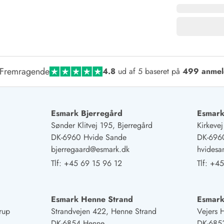
Fremragende
4.8
ud af 5 baseret på
499 anmel
Esmark Bjerregård
Esmark
Sønder Klitvej 195, Bjerregård
Kirkeve
DK-6960 Hvide Sande
DK-696
bjerregaard@esmark.dk
hvides
Tlf:
+45 69 15 96 12
Tlf:
+45
Esmark Henne Strand
Esmark
rup
Strandvejen 422, Henne Strand
Vejers 
DK-6854 Henne
DK-6853