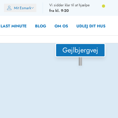
Vi sidder klar til at hjælpe
Mit Esmark
fra kl. 9-20
LAST MINUTE
BLOG
OM OS
UDLEJ DIT HUS
Gejlbjergvej
oner
oner
rupper)
en
ien
ien
n