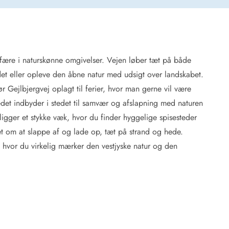
fære i naturskønne omgivelser. Vejen løber tæt på både
 Hede
t eller opleve den åbne natur med udsigt over landskabet.
ig
Gejlbjergvej oplagt til ferier, hvor man gerne vil være
tedet indbyder i stedet til samvær og afslapning med naturen
g
ge
igger et stykke væk, hvor du finder hyggelige spisesteder
de
 om at slappe af og lade op, tæt på strand og hede.
it
, hvor du virkelig mærker den vestjyske natur og den
and
sby