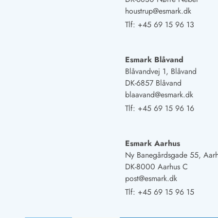
Fordele hos os
houstrup@esmark.dk
Esmark Rejsecurity
Tlf:
+45 69 15 96 13
Esmark KidsVIP
Esmark VIP: Fordele og rabataftaler
Prisgaranti
Esmark Blåvand
Ingen depositum
Blåvandvej 1, Blåvand
Gæsteanmeldelser
DK-6857 Blåvand
Gratis WiFi i ferieområdet
blaavand@esmark.dk
Rabat
We love people!
Tlf:
+45 69 15 96 16
Fritidsaktiviteter
Esmark VIP partnerfordele
Esmark Aarhus
Esmark KidsVIP
Ny Banegårdsgade 55, Aar
LEGOLAND® rabat
DK-8000 Aarhus C
Ferie med børn
post@esmark.dk
Ferie med hund
Tlf:
+45 69 15 96 15
Ferie ved stranden
Naturoplevelser