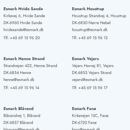
Esmark Hvide Sande
Esmark Houstrup
Kirkevej 6, Hvide Sande
Houstrup Strandvej 4, Houstrup
DK-6960 Hvide Sande
DK-6830 Nørre Nebel
hvidesande@esmark.dk
houstrup@esmark.dk
Tlf:
+45 69 15 96 20
Tlf:
+45 69 15 96 13
Esmark Henne Strand
Esmark Vejers
Strandvejen 422, Henne Strand
Vejers Havvej 81, Vejers
DK-6854 Henne
DK-6853 Vejers Strand
henne@esmark.dk
vejers@esmark.dk
Tlf:
+45 69 15 96 14
Tlf:
+45 69 15 96 17
Esmark Blåvand
Esmark Fanø
Blåvandvej 1, Blåvand
Kirkevejen 13C, Fanø
DK-6857 Blåvand
DK-6720 Fanø
blaavand@esmark.dk
fano@esmark.dk