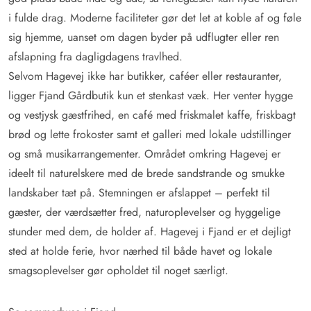
i fulde drag. Moderne faciliteter gør det let at koble af og føle
sig hjemme, uanset om dagen byder på udflugter eller ren
afslapning fra dagligdagens travlhed.
Selvom Hagevej ikke har butikker, caféer eller restauranter,
ligger Fjand Gårdbutik kun et stenkast væk. Her venter hygge
og vestjysk gæstfrihed, en café med friskmalet kaffe, friskbagt
brød og lette frokoster samt et galleri med lokale udstillinger
og små musikarrangementer. Området omkring Hagevej er
ideelt til naturelskere med de brede sandstrande og smukke
landskaber tæt på. Stemningen er afslappet – perfekt til
gæster, der værdsætter fred, naturoplevelser og hyggelige
stunder med dem, de holder af. Hagevej i Fjand er et dejligt
sted at holde ferie, hvor nærhed til både havet og lokale
smagsoplevelser gør opholdet til noget særligt.