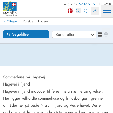
Ring til os:
69 16 95 95
(kl. 9-20)
Find sommerhus
Ankomst
|
Tilbage
Forside
Hagevej
Hagevej
Områder
Se kor
Søgefiltre
Se liste
Ønsker til huset
Nulstil
Loading...
Sommerhuse på Hagevej
Hagevej i Fjand
Hagevej i
Fjand
indbyder til ferie i naturskønne omgivelser.
Her ligger velholdte sommerhuse og fritidsboliger i grønne
områder tæt på både Nissum Fjord og Vesterhavet. Der er
god plads både inde og ude, så feriegæster kan nyde naturen