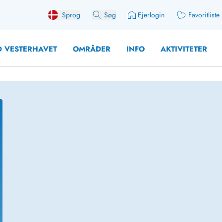
Sprog
Søg
Ejerlogin
Favoritliste
 VESTERHAVET
OMRÅDER
INFO
AKTIVITETER
 med søndagsskift
Sommerhuse for 10 pers
med plads til fangsten
Sommerhuse for 12 Pers
med aktivitetsrum
Sommerhuse for 14 Pers
med ladestation (elbil)
Store sommerhuse (for g
med brændeovn
Sommerhuse i påskeferi
erhuse
Sommerhuse i sommerfer
 med ydersæsonrabat
Sommerhuse i efterårsfer
for 2 personer
Sommerhuse i vinterferie