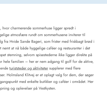
ø, hvor charmerende sommerhuse ligger spredt i
 Hede
gelige atmosfære rundt om sommerhusene inviterer til
ig
g fra Hvide Sande Bageri, som frister med friskbagt brød i
 nemt at nå både hyggelige caféer og restauranter i det
g
ge
ppet stemning, selvom spisestederne ikke ligger direkte på
de
or hele familien – her er nem adgang til golf for de aktive,
it
ggende
turiststeder og aktiviteter
supplerer med flere
and
jelser. Holmsland Klitvej er et oplagt valg for dem, der søger
sby
dgangspunkt med enkelte butikker og caféer i området. Her
pning og oplevelser på Vestkysten.