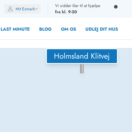
Vi sidder klar til at hjælpe
Mit Esmark
fra kl. 9-20
LAST MINUTE
BLOG
OM OS
UDLEJ DIT HUS
Holmsland Klitvej
oner
oner
oner
rupper)
en
ien
ien
n