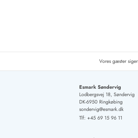
Afrejse
Sommerhus ABC
Booking FAQ
Forbrugsafregning (Strøm, vand...)
Lån og lej
Pakkeliste
Rengøring
Gavekort
Vores gæster siger
Book tidligt
Lejebetingelser
Info
Esmark Søndervig
Vejret i Danmark
Lodbergsvej 18, Søndervig
Sæsontider
DK-6950 Ringkøbing
Baderegler
sondervig@esmark.dk
Naturbeskyttelse
Webcam
Tlf:
+45 69 15 96 11
Fotokonkurrence
Kort