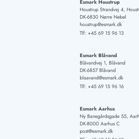
Fordele hos os
Esmark Houstrup
Esmark Rejsecurity
Houstrup Strandvej 4, Houst
Esmark KidsVIP
DK-6830 Nørre Nebel
Esmark VIP: Fordele og rabataftaler
houstrup@esmark.dk
Prisgaranti
Tlf:
+45 69 15 96 13
Ingen depositum
Gæsteanmeldelser
Gratis WiFi i ferieområdet
Esmark Blåvand
Rabat
Blåvandvej 1, Blåvand
We love people!
DK-6857 Blåvand
blaavand@esmark.dk
Fritidsaktiviteter
Tlf:
+45 69 15 96 16
Esmark VIP partnerfordele
Esmark KidsVIP
LEGOLAND® rabat
Esmark Aarhus
Ferie med børn
Ny Banegårdsgade 55, Aar
Ferie med hund
DK-8000 Aarhus C
Ferie ved stranden
post@esmark.dk
Naturoplevelser