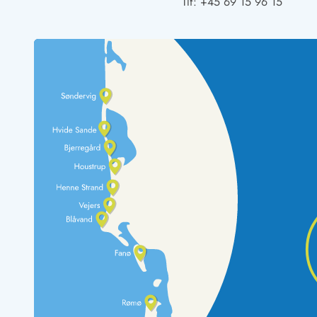
Tlf:
+45 69 15 96 15
Rav - find det selv langs Vesterhavet
Indendørs legelande
Zoologiske haver og dyreparker
Sportsaktiviteter
Lystfiskeri på Vestkysten
Bowling
Minigolf i Vestjylland
Svømmehaller og badelande
Golfferie i sommerhus
Fitness og træning
Cykelferie
Rideskoler/Ponyridning
Surfing
Vandring langs Vestkysten
Vandski for hele familien
Sejlads langs Vestkysten
Kulturaktiviteter
Historiske museer
Kunstmuseer