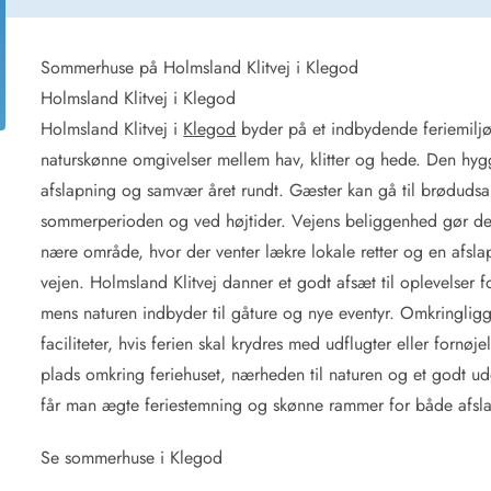
for 4 Personer
Sommerhuse i juleferien
for 6 Personer
Sommerhuse til nytår
for 8 Personer
Sommerhuse på Holmsland Klitvej i Klegod
Holmsland Klitvej i Klegod
de Sande
Sommerhuse i Søndervig
Holmsland Klitvej i
Klegod
byder på et indbydende feriemilj
 i Henne Strand
Sommerhuse i Lodbjerg
naturskønne omgivelser mellem hav, klitter og hede. Den hyg
 i Ho
Sommerhuse i Nr. Lyngv
afslapning og samvær året rundt. Gæster kan gå til brødudsal
i Houstrup
Sommerhuse på Rømø
sommerperioden og ved højtider. Vejens beliggenhed gør det
 i Houvig
Sommerhuse i Søndervi
å Holmsland Klit
Sommerhuse i Skodbjer
nære område, hvor der venter lækre lokale retter og en afsla
 på Holmsland
Sommerhuse i Thorsmin
vejen. Holmsland Klitvej danner et godt afsæt til oplevelser f
 i Hvide Sande
Sommerhuse i Vedersø Kl
mens naturen indbyder til gåture og nye eventyr. Omkringli
 i Jegum
Sommerhuse i Vejers Str
faciliteter, hvis ferien skal krydres med udflugter eller fornø
 i Klegod
Sommerhuse i Vester Hu
plads omkring feriehuset, nærheden til naturen og et godt u
får man ægte feriestemning og skønne rammer for både afsla
e hos os
Se sommerhuse i Klegod