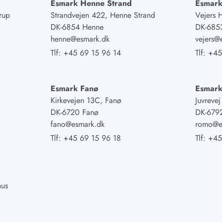
Esmark Henne Strand
Esmark
rup
Strandvejen 422, Henne Strand
Vejers 
DK-6854 Henne
DK-6853
henne@esmark.dk
vejers@
Tlf:
+45 69 15 96 14
Tlf:
+45
Esmark Fanø
Esmar
Kirkevejen 13C, Fanø
Juvreve
DK-6720 Fanø
DK-679
fano@esmark.dk
romo@e
Tlf:
+45 69 15 96 18
Tlf:
+45
hus