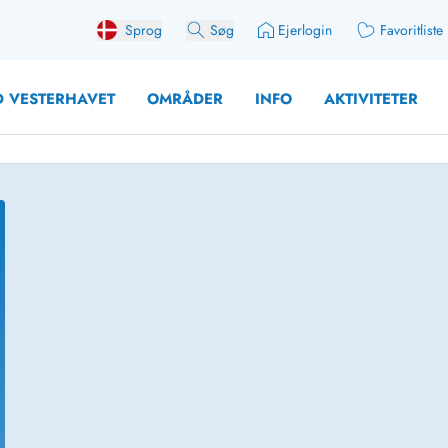
Sprog
Søg
Ejerlogin
Favoritliste
 VESTERHAVET
OMRÅDER
INFO
AKTIVITETER
 med søndagsskift
Sommerhuse for 10 pers
med plads til fangsten
Sommerhuse for 12 Pers
med aktivitetsrum
Sommerhuse for 14 Pers
med ladestation (elbil)
Store sommerhuse (for g
med brændeovn
Sommerhuse i påskeferi
erhuse
Sommerhuse i sommerfer
 med ydersæsonrabat
Sommerhuse i efterårsfer
for 2 personer
Sommerhuse i vinterferie