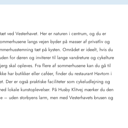
tæt ved Vesterhavet. Her er naturen i centrum, og du er
 Hede
 Sommerhusene langs vejen byder på masser af privatliv og
ig
r sommerhusstemning tæt på kysten. Området er ideelt, hvis du
uden for døren og inviterer til lange vandreture og cykelture
g
ge
erg skal opleves. Fra flere af sommerhusene kan du gå til
de
e har butikker eller caféer, finder du restaurant Havtorn i
it
tet. Der er også praktiske faciliteter som cykeludlejning og
and
 med lokale kunstoplevelser. På Husby Klitvej mærker du den
sby
yde – uden storbyens larm, men med Vesterhavets brusen og