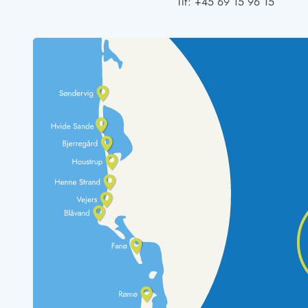
Tlf:
+45 69 15 96 15
Rav - find det selv langs Vesterhavet
Indendørs legelande
Zoologiske haver og dyreparker
Sportsaktiviteter
Lystfiskeri på Vestkysten
Bowling
Minigolf i Vestjylland
Svømmehaller og badelande
Golfferie i sommerhus
Fitness og træning
Cykelferie
Rideskoler/Ponyridning
Surfing
Vandring langs Vestkysten
Vandski for hele familien
Sejlads langs Vestkysten
Kulturaktiviteter
Historiske museer
Kunstmuseer