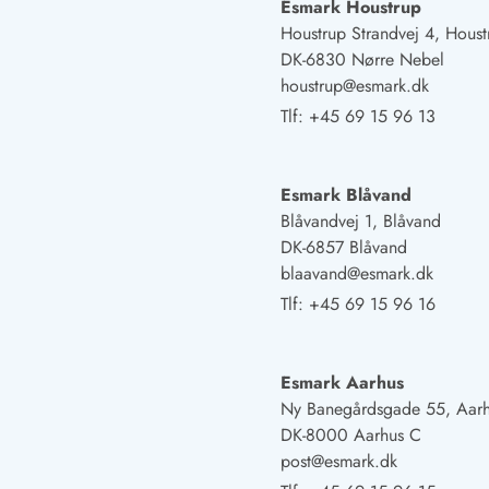
Fordele hos os
Esmark Houstrup
Esmark Rejsecurity
Houstrup Strandvej 4, Houst
Esmark KidsVIP
DK-6830 Nørre Nebel
Esmark VIP: Fordele og rabataftaler
houstrup@esmark.dk
Prisgaranti
Tlf:
+45 69 15 96 13
Ingen depositum
Gæsteanmeldelser
Gratis WiFi i ferieområdet
Esmark Blåvand
Rabat
Blåvandvej 1, Blåvand
We love people!
DK-6857 Blåvand
blaavand@esmark.dk
Fritidsaktiviteter
Tlf:
+45 69 15 96 16
Esmark VIP partnerfordele
Esmark KidsVIP
LEGOLAND® rabat
Esmark Aarhus
Ferie med børn
Ny Banegårdsgade 55, Aar
Ferie med hund
DK-8000 Aarhus C
Ferie ved stranden
post@esmark.dk
Naturoplevelser