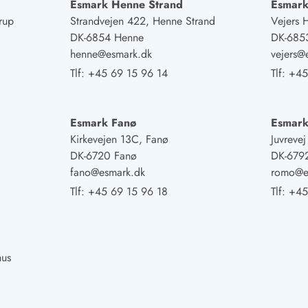
Esmark Henne Strand
Esmark
rup
Strandvejen 422, Henne Strand
Vejers 
DK-6854 Henne
DK-6853
henne@esmark.dk
vejers@
Tlf:
+45 69 15 96 14
Tlf:
+45
Esmark Fanø
Esmar
Kirkevejen 13C, Fanø
Juvreve
DK-6720 Fanø
DK-679
fano@esmark.dk
romo@e
Tlf:
+45 69 15 96 18
Tlf:
+45
hus