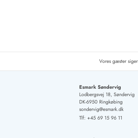
Afrejse
Sommerhus ABC
Booking FAQ
Forbrugsafregning (Strøm, vand...)
Lån og lej
Pakkeliste
Rengøring
Gavekort
Vores gæster siger
Book tidligt
Lejebetingelser
Info
Esmark Søndervig
Vejret i Danmark
Lodbergsvej 18, Søndervig
Sæsontider
DK-6950 Ringkøbing
Baderegler
sondervig@esmark.dk
Naturbeskyttelse
Webcam
Tlf:
+45 69 15 96 11
Fotokonkurrence
Kort