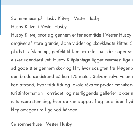
for 4 Personer
Sommerhuse i juleferien
for 6 Personer
Sommerhuse til nytår
for 8 Personer
Sommerhuse på Husby Klitvej i Vester Husby
Husby Klitvej i Vester Husby
de Sande
Sommerhuse i Søndervig
Husby Klitvej snor sig gennem et ferieområde i
Vester Husby
 i Henne Strand
Sommerhuse i Lodbjerg
omgivet af store grunde, åbne vidder og skovklædte klitter.
 i Ho
Sommerhuse i Nr. Lyngv
plads til afslapning, perfekt til familier eller par, der søge
i Houstrup
Sommerhuse på Rømø
elsker udendørslivet: Husby Klitplantage ligger nærmest lige 
 i Houvig
Sommerhuse i Søndervi
å Holmsland Klit
Sommerhuse i Skodbjer
ad gode stier gennem skov og klit, hvor udsigten fra Nøgenbj
 på Holmsland
Sommerhuse i Thorsmin
den brede sandstrand på kun 175 meter. Selvom selve vejen ikk
 i Hvide Sande
Sommerhuse i Vedersø Kl
kort afstand, hvor frisk fisk og lokale råvarer pryder menukor
 i Jegum
Sommerhuse i Vejers Str
turistinformation i området, og nærliggende gallerier lokker
 i Klegod
Sommerhuse i Vester Hu
naturnære stemning, hvor du kan slappe af og lade tiden fl
klitplantagens ro lige ved hånden.
e hos os
Se sommerhuse i Vester Husby