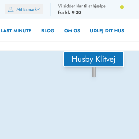
Vi sidder klar til at hjælpe
Mit Esmark
fra kl. 9-20
LAST MINUTE
BLOG
OM OS
UDLEJ DIT HUS
Husby Klitvej
oner
oner
oner
rupper)
en
ien
ien
n