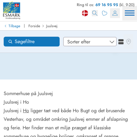
Ring til os:
69 16 95 95
(kl. 9-20)
Find sommerhus
Ankomst
|
Tilbage
Forside
Juulsvej
Juulsvej
Områder
Se kor
Søgefiltre
Se liste
Ønsker til huset
Nulstil
Loading...
Sommerhuse på Juulsvej
Juulsvej i Ho
Juulsvej i
Ho
ligger tæt ved både Ho Bugt og det brusende
Vesterhav, og området omkring Juulsvej emmer af afslapning
og ferie. Her finder man et miljø præget af klassiske
sommerhuse og hyggelige boliger, omkranset af grønne