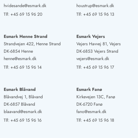
hvidesande@esmark.dk
houstrup@esmark.dk
Tlf:
+45 69 15 96 20
Tlf:
+45 69 15 96 13
Esmark Henne Strand
Esmark Vejers
Strandvejen 422, Henne Strand
Vejers Havvej 81, Vejers
DK-6854 Henne
DK-6853 Vejers Strand
henne@esmark.dk
vejers@esmark.dk
Tlf:
+45 69 15 96 14
Tlf:
+45 69 15 96 17
Esmark Blåvand
Esmark Fanø
Blåvandvej 1, Blåvand
Kirkevejen 13C, Fanø
DK-6857 Blåvand
DK-6720 Fanø
blaavand@esmark.dk
fano@esmark.dk
Tlf:
+45 69 15 96 16
Tlf:
+45 69 15 96 18