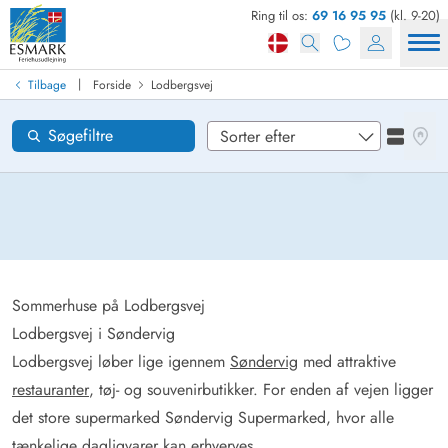
Ring til os:
69 16 95 95
(kl. 9-20)
Find sommerhus
Ankomst
|
Tilbage
Forside
Lodbergsvej
Lodbergsvej
Områder
Se kor
Søgefiltre
Se liste
Ønsker til huset
Nulstil
Loading...
Sommerhuse på Lodbergsvej
Lodbergsvej i Søndervig
Lodbergsvej løber lige igennem
Søndervig
med attraktive
restauranter
, tøj- og souvenirbutikker. For enden af vejen ligger
det store supermarked Søndervig Supermarked, hvor alle
tænkelige dagligvarer kan erhverves.