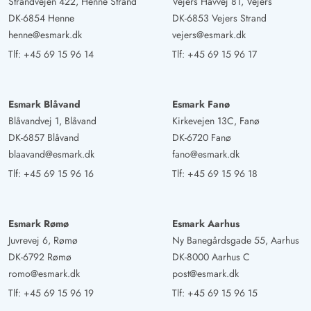
Strandvejen 422, Henne Strand
Vejers Havvej 81, Vejers
DK-6854 Henne
DK-6853 Vejers Strand
henne@esmark.dk
vejers@esmark.dk
Tlf:
+45 69 15 96 14
Tlf:
+45 69 15 96 17
Esmark Blåvand
Esmark Fanø
Blåvandvej 1, Blåvand
Kirkevejen 13C, Fanø
DK-6857 Blåvand
DK-6720 Fanø
blaavand@esmark.dk
fano@esmark.dk
Tlf:
+45 69 15 96 16
Tlf:
+45 69 15 96 18
Esmark Rømø
Esmark Aarhus
Juvrevej 6, Rømø
Ny Banegårdsgade 55, Aarhus
DK-6792 Rømø
DK-8000 Aarhus C
romo@esmark.dk
post@esmark.dk
Tlf:
+45 69 15 96 19
Tlf:
+45 69 15 96 15