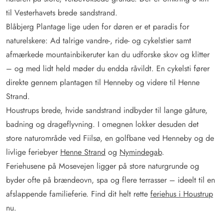
til Vesterhavets brede sandstrand.
Blåbjerg Plantage lige uden for døren er et paradis for
naturelskere: Ad talrige vandre-, ride- og cykelstier samt
afmærkede mountainbikeruter kan du udforske skov og klitter
– og med lidt held møder du endda råvildt. En cykelsti fører
direkte gennem plantagen til Henneby og videre til Henne
Strand.
Houstrups brede, hvide sandstrand indbyder til lange gåture,
badning og drageflyvning. I omegnen lokker desuden det
store naturområde ved Fiilsø, en golfbane ved Henneby og de
livlige feriebyer
Henne Strand
og
Nymindegab
.
Feriehusene på Mosevejen ligger på store naturgrunde og
byder ofte på brændeovn, spa og flere terrasser – ideelt til en
afslappende familieferie. Find dit helt rette
feriehus i Houstrup
nu.