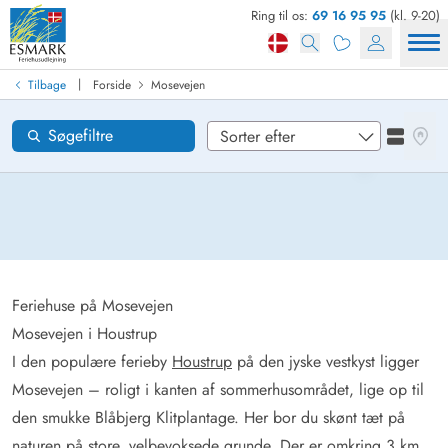
Ring til os:
69 16 95 95
(kl. 9-20)
Find sommerhus
Ankomst
|
Tilbage
Forside
Mosevejen
Mosevejen
Områder
Se kor
Søgefiltre
Se liste
Ønsker til huset
Nulstil
Loading...
Feriehuse på Mosevejen
Mosevejen i Houstrup
I den populære ferieby
Houstrup
på den jyske vestkyst ligger
Mosevejen – roligt i kanten af sommerhusområdet, lige op til
den smukke Blåbjerg Klitplantage. Her bor du skønt tæt på
naturen på store, velbevoksede grunde. Der er omkring 3 km