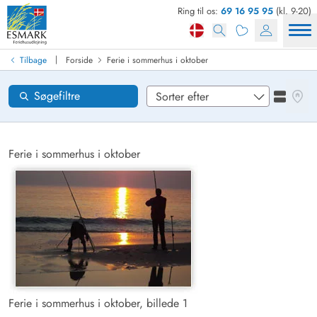
Ring til os:
69 16 95 95
(kl. 9-20)
Find sommerhus
Ankomst
|
Tilbage
Forside
Ferie i sommerhus i oktober
Områder
Se kor
Søgefiltre
Se liste
Ønsker til huset
Nulstil
Ferie i sommerhus i oktober
Loading...
Ferie i sommerhus i oktober, billede 1