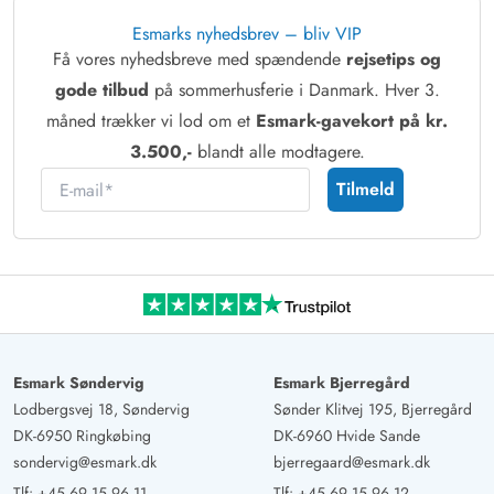
Esmarks nyhedsbrev – bliv VIP
Få vores nyhedsbreve med spændende
rejsetips og
gode tilbud
på sommerhusferie i Danmark. Hver 3.
måned trækker vi lod om et
Esmark-gavekort på kr.
3.500,-
blandt alle modtagere.
E-mail
Tilmeld
Esmark Søndervig
Esmark Bjerregård
Lodbergsvej 18, Søndervig
Sønder Klitvej 195, Bjerregård
DK-6950 Ringkøbing
DK-6960 Hvide Sande
sondervig@esmark.dk
bjerregaard@esmark.dk
Tlf:
+45 69 15 96 11
Tlf:
+45 69 15 96 12