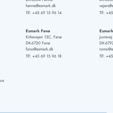
henne@esmark.dk
vejers@
Tlf:
+45 69 15 96 14
Tlf:
+45
Esmark Fanø
Esmar
Kirkevejen 13C, Fanø
Juvreve
DK-6720 Fanø
DK-679
fano@esmark.dk
romo@e
Tlf:
+45 69 15 96 18
Tlf:
+45
hus