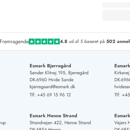
Fremragende
4.8
ud af 5 baseret på
502 anmel
Esmark Bjerregård
Esmark
Sønder Klitvej 195, Bjerregård
Kirkeve
DK-6960 Hvide Sande
DK-696
bjerregaard@esmark.dk
hvides
Tlf:
+45 69 15 96 12
Tlf:
+45
Esmark Henne Strand
Esmark
rup
Strandvejen 422, Henne Strand
Vejers 
DK-6854 Henne
DK-6853