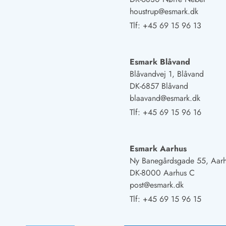
Fordele hos os
houstrup@esmark.dk
Esmark Rejsecurity
Tlf:
+45 69 15 96 13
Esmark KidsVIP
Esmark VIP: Fordele og rabataftaler
Prisgaranti
Esmark Blåvand
Ingen depositum
Blåvandvej 1, Blåvand
Gæsteanmeldelser
DK-6857 Blåvand
Gratis WiFi i ferieområdet
blaavand@esmark.dk
Rabat
We love people!
Tlf:
+45 69 15 96 16
Fritidsaktiviteter
Esmark VIP partnerfordele
Esmark Aarhus
Esmark KidsVIP
Ny Banegårdsgade 55, Aar
LEGOLAND® rabat
DK-8000 Aarhus C
Ferie med børn
post@esmark.dk
Ferie med hund
Tlf:
+45 69 15 96 15
Ferie ved stranden
Naturoplevelser