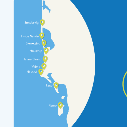
Rav - find det selv langs Vesterhavet
Indendørs legelande
Zoologiske haver og dyreparker
Sportsaktiviteter
Lystfiskeri på Vestkysten
Bowling
Minigolf i Vestjylland
Svømmehaller og badelande
Golfferie i sommerhus
Fitness og træning
Cykelferie
Rideskoler/Ponyridning
Surfing
Vandring langs Vestkysten
Vandski for hele familien
Sejlads langs Vestkysten
Kulturaktiviteter
Historiske museer
Kunstmuseer