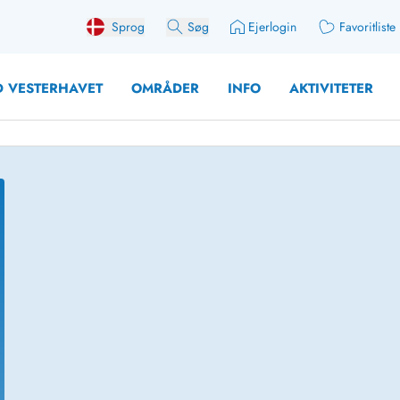
Sprog
Søg
Ejerlogin
Favoritliste
 VESTERHAVET
OMRÅDER
INFO
AKTIVITETER
 med søndagsskift
Sommerhuse for 10 pers
med plads til fangsten
Sommerhuse for 12 Pers
med aktivitetsrum
Sommerhuse for 14 Pers
med ladestation (elbil)
Store sommerhuse (for g
med brændeovn
Sommerhuse i påskeferi
erhuse
Sommerhuse i sommerfer
 med ydersæsonrabat
Sommerhuse i efterårsfer
for 2 personer
Sommerhuse i vinterferie