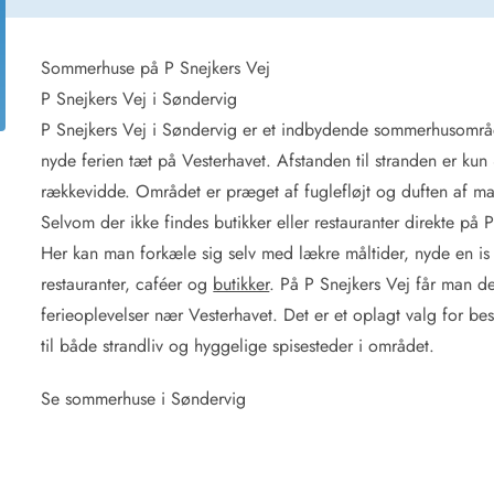
for 4 Personer
Sommerhuse i juleferien
for 6 Personer
Sommerhuse til nytår
for 8 Personer
Sommerhuse på P Snejkers Vej
P Snejkers Vej i Søndervig
de Sande
Sommerhuse i Søndervig
P Snejkers Vej i Søndervig er et indbydende sommerhusområd
 i Henne Strand
Sommerhuse i Lodbjerg
nyde ferien tæt på Vesterhavet. Afstanden til stranden er kun 
 i Ho
Sommerhuse i Nr. Lyngv
rækkevidde. Området er præget af fuglefløjt og duften af mar
i Houstrup
Sommerhuse på Rømø
Selvom der ikke findes butikker eller restauranter direkte på 
 i Houvig
Sommerhuse i Søndervi
å Holmsland Klit
Sommerhuse i Skodbjer
Her kan man forkæle sig selv med lækre måltider, nyde en is 
 på Holmsland
Sommerhuse i Thorsmin
restauranter, caféer og
butikker
. På P Snejkers Vej får man d
 i Hvide Sande
Sommerhuse i Vedersø Kl
ferieoplevelser nær Vesterhavet. Det er et oplagt valg for 
 i Jegum
Sommerhuse i Vejers Str
til både strandliv og hyggelige spisesteder i området.
 i Klegod
Sommerhuse i Vester Hu
Se sommerhuse i Søndervig
e hos os