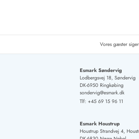
Afrejse
Sommerhus ABC
Booking FAQ
Forbrugsafregning (Strøm, vand...)
Lån og lej
Pakkeliste
Vores gæster siger
Rengøring
Gavekort
Book tidligt
Esmark Søndervig
Lejebetingelser
Lodbergsvej 18, Søndervig
Info
DK-6950 Ringkøbing
Vejret i Danmark
sondervig@esmark.dk
Sæsontider
Tlf:
+45 69 15 96 11
Baderegler
Naturbeskyttelse
Webcam
Esmark Houstrup
Fotokonkurrence
Houstrup Strandvej 4, Houst
Kort
DK-6830 Nørre Nebel