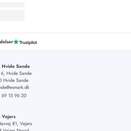
delser
 Hvide Sande
j 6, Hvide Sande
0 Hvide Sande
ande@esmark.dk
 69 15 96 20
 Vejers
Havvej 81, Vejers
 Vejers Strand