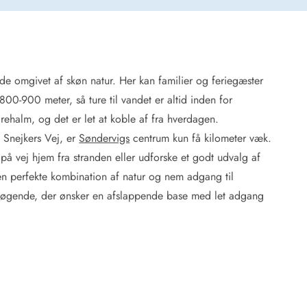
e omgivet af skøn natur. Her kan familier og feriegæster
 Hede
800-900 meter, så ture til vandet er altid inden for
ig
ehalm, og det er let at koble af fra hverdagen.
P Snejkers Vej, er
Søndervigs
centrum kun få kilometer væk.
g
ge
på vej hjem fra stranden eller udforske et godt udvalg af
de
en perfekte kombination af natur og nem adgang til
it
besøgende, der ønsker en afslappende base med let adgang
and
sby