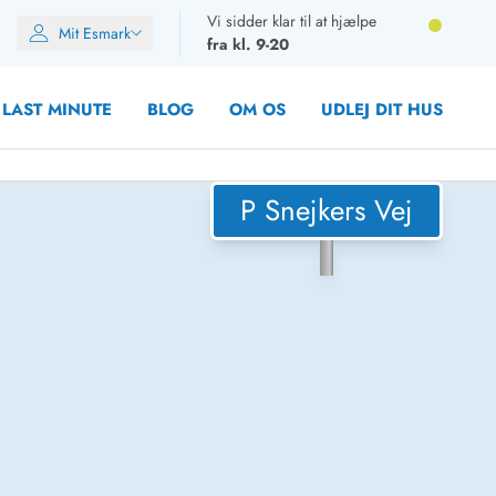
Vi sidder klar til at hjælpe
Mit Esmark
fra kl. 9-20
LAST MINUTE
BLOG
OM OS
UDLEJ DIT HUS
P Snejkers Vej
oner
oner
oner
rupper)
en
ien
ien
n