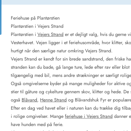
for 4 Personer
Sommerhuse i juleferien
for 6 Personer
Sommerhuse til nytår
for 8 Personer
Feriehuse på Plantørstien
Plantørstien i Vejers Strand
de Sande
Sommerhuse i Søndervig
Plantørstien i
Vejers Strand
er et dejligt valg, hvis du gerne v
 i Henne Strand
Sommerhuse i Lodbjerg
Vesterhavet. Vejen ligger i et feriehusområde, hvor klitter
 i Ho
Sommerhuse i Nr. Lyngv
hurtigt når den særlige natur omkring Vejers Strand.
i Houstrup
Sommerhuse på Rømø
Vejers Strand er kendt for sin brede sandstrand, den friske ha
 i Houvig
Sommerhuse i Søndervi
å Holmsland Klit
Sommerhuse i Skodbjer
stranden kan du bade, gå lange ture, lede efter rav eller blo
 på Holmsland
Sommerhuse i Thorsmin
tilgængelig med bil, mens andre strækninger er særligt rolige
 i Hvide Sande
Sommerhuse i Vedersø Kl
Også omgivelserne byder på mange muligheder for aktive og
 i Jegum
Sommerhuse i Vejers Str
stier til gåture og cykelture gennem skov, klitter og hede. De
 i Klegod
Sommerhuse i Vester Hu
også
Blåvand
,
Henne Strand
og Blåvandshuk Fyr er populære
Efter en dag ved havet eller i naturen kan du trække dig tilbag
e hos os
i rolige omgivelser. Mange
feriehuse i Vejers Strand
danner en
have hunden med på ferie.