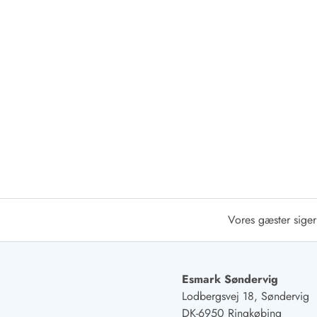
Afrejse
Sommerhus ABC
Booking FAQ
Forbrugsafregning (Strøm, vand...)
Lån og lej
Pakkeliste
Rengøring
Gavekort
Book tidligt
Lejebetingelser
Info
Vejret i Danmark
Sæsontider
Vores gæster siger
Baderegler
Naturbeskyttelse
Webcam
Esmark Søndervig
Fotokonkurrence
Lodbergsvej 18, Søndervig
Kort
DK-6950 Ringkøbing