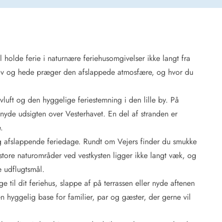
il holde ferie i naturnære feriehusomgivelser ikke langt fra
 Hede
, skov og hede præger den afslappede atmosfære, og hvor du
ig
vluft og den hyggelige feriestemning i den lille by. På
g
ge
t nyde udsigten over Vesterhavet. En del af stranden er
de
.
it
 afslappende feriedage. Rundt om Vejers finder du smukke
and
 store naturområder ved vestkysten ligger ikke langt væk, og
sby
 udflugtsmål.
e til dit feriehus, slappe af på terrassen eller nyde aftenen
 hyggelig base for familier, par og gæster, der gerne vil