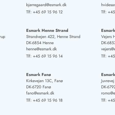
bjerregaard@esmark.dk
hvides
Tlf:
+45 69 15 96 12
Tlf:
+45
Esmark Henne Strand
Esmark
rup
Strandvejen 422, Henne Strand
Vejers 
DK-6854 Henne
DK-6853
henne@esmark.dk
vejers@
Tlf:
+45 69 15 96 14
Tlf:
+45
Esmark Fanø
Esmar
Kirkevejen 13C, Fanø
Juvreve
DK-6720 Fanø
DK-679
fano@esmark.dk
romo@e
Tlf:
+45 69 15 96 18
Tlf:
+45