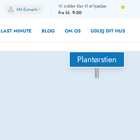
Vi sidder klar til at hjælpe
Mit Esmark
fra kl. 9-20
LAST MINUTE
BLOG
OM OS
UDLEJ DIT HUS
Plantørstien
oner
oner
oner
rupper)
en
ien
ien
n