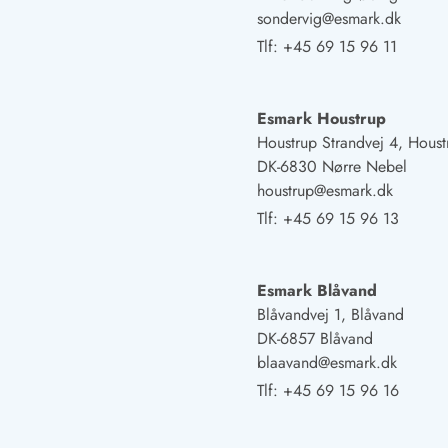
Fordele hos os
sondervig@esmark.dk
Esmark Rejsecurity
Tlf:
+45 69 15 96 11
Esmark KidsVIP
Esmark VIP: Fordele og rabataftaler
Prisgaranti
Esmark Houstrup
Ingen depositum
Houstrup Strandvej 4, Houst
Gæsteanmeldelser
DK-6830 Nørre Nebel
Gratis WiFi i ferieområdet
houstrup@esmark.dk
Rabat
Tlf:
+45 69 15 96 13
We love people!
Fritidsaktiviteter
Esmark Blåvand
Esmark VIP partnerfordele
Blåvandvej 1, Blåvand
Esmark KidsVIP
DK-6857 Blåvand
LEGOLAND® rabat
blaavand@esmark.dk
Ferie med børn
Ferie med hund
Tlf:
+45 69 15 96 16
Ferie ved stranden
Naturoplevelser