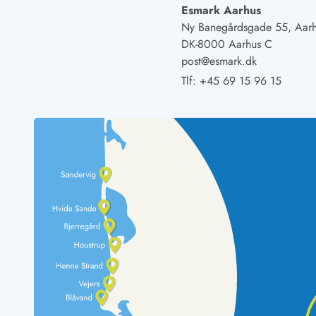
Rav - find det selv langs Vesterhavet
Esmark Aarhus
Indendørs legelande
Ny Banegårdsgade 55, Aar
Zoologiske haver og dyreparker
DK-8000 Aarhus C
Sportsaktiviteter
post@esmark.dk
Lystfiskeri på Vestkysten
Tlf:
+45 69 15 96 15
Bowling
Minigolf i Vestjylland
Svømmehaller og badelande
Golfferie i sommerhus
Fitness og træning
Cykelferie
Rideskoler/Ponyridning
Surfing
Vandring langs Vestkysten
Vandski for hele familien
Sejlads langs Vestkysten
Kulturaktiviteter
Historiske museer
Kunstmuseer