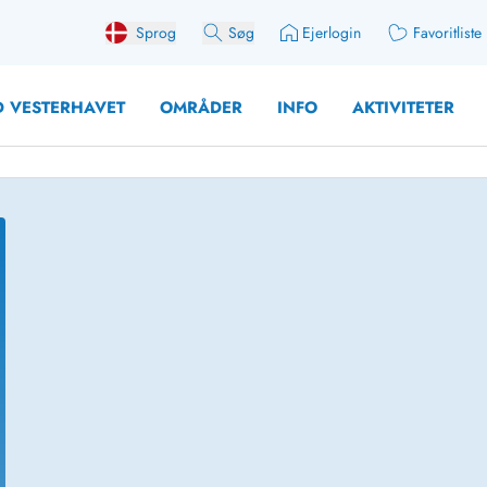
Sprog
Søg
Ejerlogin
Favoritliste
 VESTERHAVET
OMRÅDER
INFO
AKTIVITETER
 med søndagsskift
Sommerhuse for 10 pers
med plads til fangsten
Sommerhuse for 12 Pers
med aktivitetsrum
Sommerhuse for 14 Pers
med ladestation (elbil)
Store sommerhuse (for g
med brændeovn
Sommerhuse i påskeferi
erhuse
Sommerhuse i sommerfer
 med ydersæsonrabat
Sommerhuse i efterårsfer
for 2 personer
Sommerhuse i vinterferie