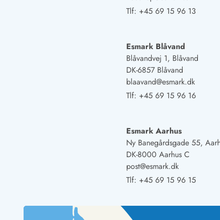
Fordele hos os
Tlf:
+45 69 15 96 13
Esmark Rejsecurity
Esmark KidsVIP
Esmark VIP: Fordele og rabataftaler
Esmark Blåvand
Prisgaranti
Blåvandvej 1, Blåvand
Ingen depositum
DK-6857 Blåvand
Gæsteanmeldelser
blaavand@esmark.dk
Gratis WiFi i ferieområdet
Tlf:
+45 69 15 96 16
Rabat
We love people!
Esmark Aarhus
Fritidsaktiviteter
Ny Banegårdsgade 55, Aar
Esmark VIP partnerfordele
DK-8000 Aarhus C
Esmark KidsVIP
post@esmark.dk
LEGOLAND® rabat
Ferie med børn
Tlf:
+45 69 15 96 15
Ferie med hund
Ferie ved stranden
Naturoplevelser