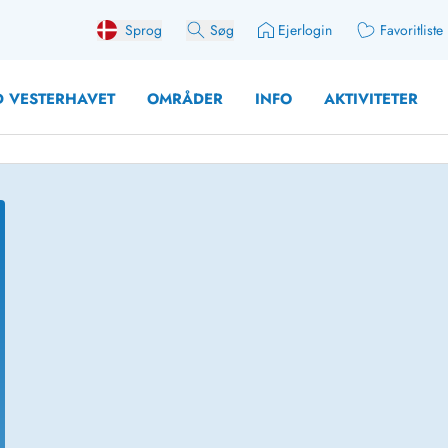
Sprog
Søg
Ejerlogin
Favoritliste
 VESTERHAVET
OMRÅDER
INFO
AKTIVITETER
 med søndagsskift
Sommerhuse for 10 pers
med plads til fangsten
Sommerhuse for 12 Pers
med aktivitetsrum
Sommerhuse for 14 Pers
med ladestation (elbil)
Store sommerhuse (for g
med brændeovn
Sommerhuse i påskeferi
erhuse
Sommerhuse i sommerfer
 med ydersæsonrabat
Sommerhuse i efterårsfer
for 2 personer
Sommerhuse i vinterferie