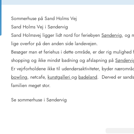
for 4 Personer
Sommerhuse i juleferien
for 6 Personer
Sommerhuse til nytår
for 8 Personer
Sommerhuse på Sand Holms Vej
Sand Holms Vej i Søndervig
de Sande
Sommerhuse i Søndervig
Sand Holmsvej ligger lidt nord for feriebyen
Søndervig
, og 
 i Henne Strand
Sommerhuse i Lodbjerg
lige overfor på den anden side landevejen.
 i Ho
Sommerhuse i Nr. Lyngv
Besøger man et feriehus i dette område, er der rig mulighed 
i Houstrup
Sommerhuse på Rømø
shopping og ikke mindst badning og afslapning på
Søndervi
 i Houvig
Sommerhuse i Søndervi
å Holmsland Klit
Sommerhuse i Skodbjer
Er vejrforholdene ikke til udendørsaktiviteter, byder nærområd
 på Holmsland
Sommerhuse i Thorsmin
bowling
, netcafe,
kunstgalleri
og
badeland
. Derved er sands
 i Hvide Sande
Sommerhuse i Vedersø Kl
familien meget stor.
 i Jegum
Sommerhuse i Vejers Str
 i Klegod
Sommerhuse i Vester Hu
Se sommerhuse i Søndervig
e hos os