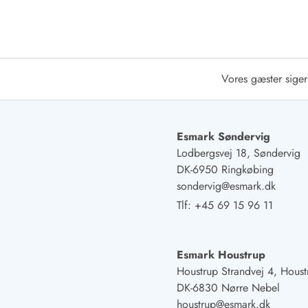
Afrejse
Sommerhus ABC
Booking FAQ
Forbrugsafregning (Strøm, vand...)
Vores gæster siger
Lån og lej
Pakkeliste
Rengøring
Gavekort
Esmark Søndervig
Book tidligt
Lodbergsvej 18, Søndervig
Lejebetingelser
DK-6950 Ringkøbing
Info
sondervig@esmark.dk
Vejret i Danmark
Tlf:
+45 69 15 96 11
Sæsontider
Baderegler
Naturbeskyttelse
Esmark Houstrup
Webcam
Houstrup Strandvej 4, Houst
Fotokonkurrence
DK-6830 Nørre Nebel
Kort
houstrup@esmark.dk