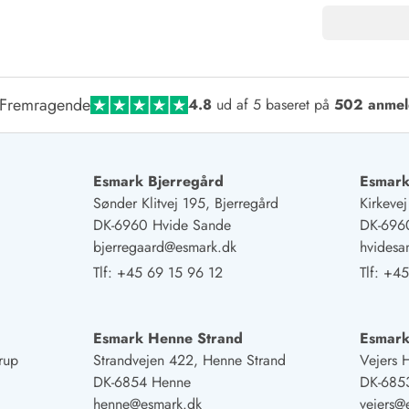
Fremragende
4.8
ud af 5 baseret på
502 anmel
Esmark Bjerregård
Esmark
Sønder Klitvej 195, Bjerregård
Kirkeve
DK-6960 Hvide Sande
DK-696
bjerregaard@esmark.dk
hvides
Tlf:
+45 69 15 96 12
Tlf:
+45
Esmark Henne Strand
Esmark
rup
Strandvejen 422, Henne Strand
Vejers 
DK-6854 Henne
DK-6853
henne@esmark.dk
vejers@