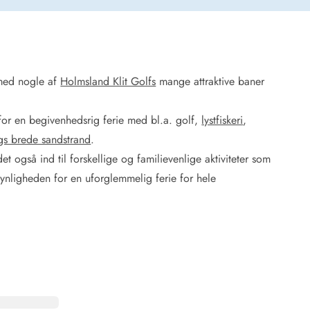
med nogle af
Holmsland Klit Golfs
mange attraktive baner
 Hede
ig
for en begivenhedsrig ferie med bl.a. golf,
lystfiskeri
,
gs brede sandstrand
.
g
ge
et også ind til forskellige og familievenlige aktiviteter som
de
ynligheden for en uforglemmelig ferie for hele
it
and
sby