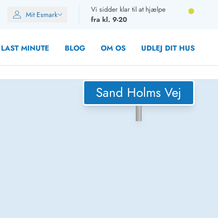
Vi sidder klar til at hjælpe
Mit Esmark
fra kl. 9-20
LAST MINUTE
BLOG
OM OS
UDLEJ DIT HUS
Sand Holms Vej
oner
oner
oner
rupper)
en
ien
ien
n