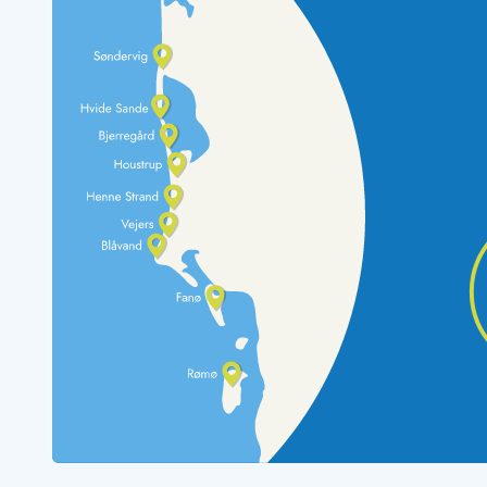
Rav - find det selv langs Vesterhavet
Indendørs legelande
Zoologiske haver og dyreparker
Sportsaktiviteter
Lystfiskeri på Vestkysten
Bowling
Minigolf i Vestjylland
Svømmehaller og badelande
Golfferie i sommerhus
Fitness og træning
Cykelferie
Rideskoler/Ponyridning
Surfing
Vandring langs Vestkysten
Vandski for hele familien
Sejlads langs Vestkysten
Kulturaktiviteter
Historiske museer
Kunstmuseer