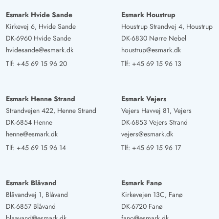
Esmark Hvide Sande
Esmark Houstrup
Kirkevej 6, Hvide Sande
Houstrup Strandvej 4, Houstrup
DK-6960 Hvide Sande
DK-6830 Nørre Nebel
hvidesande@esmark.dk
houstrup@esmark.dk
Tlf:
+45 69 15 96 20
Tlf:
+45 69 15 96 13
Esmark Henne Strand
Esmark Vejers
Strandvejen 422, Henne Strand
Vejers Havvej 81, Vejers
DK-6854 Henne
DK-6853 Vejers Strand
henne@esmark.dk
vejers@esmark.dk
Tlf:
+45 69 15 96 14
Tlf:
+45 69 15 96 17
Esmark Blåvand
Esmark Fanø
Blåvandvej 1, Blåvand
Kirkevejen 13C, Fanø
DK-6857 Blåvand
DK-6720 Fanø
blaavand@esmark.dk
fano@esmark.dk