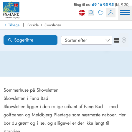
Ring til os:
69 16 95 95
(kl. 9-20)
Find sommerhus
Ankomst
|
Tilbage
Forside
Skovsletten
Skovsletten
Områder
Se kor
Søgefiltre
Se liste
Ønsker til huset
Nulstil
Loading...
Sommerhuse på Skovsletten
Skovsletten i Fanø Bad
Skovsletten ligger i den rolige udkant af Fanø Bad – med
golfbanen og Meldbjerg Plantage som nærmeste naboer. Her
bor du grønt og i læ, og alligevel er der ikke langt til
stranden.