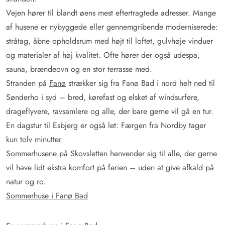
Vejen hører til blandt øens mest eftertragtede adresser. Mange
af husene er nybyggede eller gennemgribende moderniserede:
stråtag, åbne opholdsrum med højt til loftet, gulvhøje vinduer
og materialer af høj kvalitet. Ofte hører der også udespa,
sauna, brændeovn og en stor terrasse med.
Stranden på
Fanø
strækker sig fra Fanø Bad i nord helt ned til
Sønderho i syd – bred, kørefast og elsket af windsurfere,
drageflyvere, ravsamlere og alle, der bare gerne vil gå en tur.
En dagstur til Esbjerg er også let: Færgen fra Nordby tager
kun tolv minutter.
Sommerhusene på Skovsletten henvender sig til alle, der gerne
vil have lidt ekstra komfort på ferien – uden at give afkald på
natur og ro.
Sommerhuse i Fanø Bad