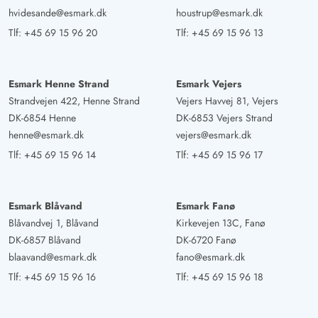
hvidesande@esmark.dk
houstrup@esmark.dk
Tlf:
+45 69 15 96 20
Tlf:
+45 69 15 96 13
Esmark Henne Strand
Esmark Vejers
Strandvejen 422, Henne Strand
Vejers Havvej 81, Vejers
DK-6854 Henne
DK-6853 Vejers Strand
henne@esmark.dk
vejers@esmark.dk
Tlf:
+45 69 15 96 14
Tlf:
+45 69 15 96 17
Esmark Blåvand
Esmark Fanø
Blåvandvej 1, Blåvand
Kirkevejen 13C, Fanø
DK-6857 Blåvand
DK-6720 Fanø
blaavand@esmark.dk
fano@esmark.dk
Tlf:
+45 69 15 96 16
Tlf:
+45 69 15 96 18