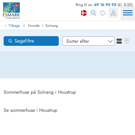
Ring til os:
69 16 95 95
(kl. 8-20)
Find sommerhus
Ankomst
|
Tilbage
Forside
Solvang
Solvang
Områder
Se kor
Søgefiltre
Se liste
Ønsker til huset
Nulstil
Loading...
Sommerhuse på Solvang i Houstrup
Se sommerhuse i Houstrup