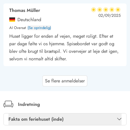
- Ingen ungdomsgrupper.
Thomas Müller
5 ud af 5
5 ud af 5
5 out of 5
02/09/2025
Deutschland
AI Oversat
(Se oprindelig)
Huset ligger for enden af vejen, meget roligt. Efter et
par dage følte vi os hjemme. Spisebordet var godt og
blev ofte brugt til brætspil. Vi overvejer at leje det igen,
selvom vi normalt altid skifter.
Gast
4 ud af 5
Se flere anmeldelser
4 ud af 5
4 out of 5
18/08/2025
Deutschland
AI Oversat
(Se oprindelig)
Meget smukt og godt udstyret hus på en drømmegrund.
Indretning
Ideelt til dem, der søger ro!
Fakta om feriehuset (inde)
Gast