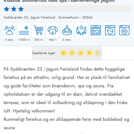
Klassisk sommerhus med spa i børnevenlige Jegum
Sydskrænten 23,
Jegum Ferieland
-
Sommerhusnr.: 20366
6
pers.
11000
m
500
m
Max 1
2
pers.
Gæsterne siger
4.5 ud af 5
På Sydskrænten 23 i Jegum Ferieland findes dette hyggelige
feriehus på en attraktiv, rolig grund. Her er plads til familielivet
og gode faciliteter som brændeovn, spa og sauna. Fra
opholdsstuen er der udgang til en skøn, delvist overdækket
terrasse, som er ideel til solbadning og afslapning i den friske
luft. Hjertelig velkommen!
Rummeligt feriehus og en afslappende ferie med boblebad og
sauna