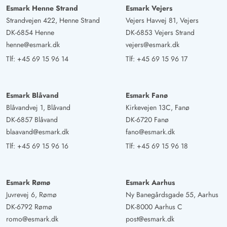
Esmark Henne Strand
Esmark Vejers
Strandvejen 422, Henne Strand
Vejers Havvej 81, Vejers
DK-6854 Henne
DK-6853 Vejers Strand
henne@esmark.dk
vejers@esmark.dk
Tlf:
+45 69 15 96 14
Tlf:
+45 69 15 96 17
Esmark Blåvand
Esmark Fanø
Blåvandvej 1, Blåvand
Kirkevejen 13C, Fanø
DK-6857 Blåvand
DK-6720 Fanø
blaavand@esmark.dk
fano@esmark.dk
Tlf:
+45 69 15 96 16
Tlf:
+45 69 15 96 18
Esmark Rømø
Esmark Aarhus
Juvrevej 6, Rømø
Ny Banegårdsgade 55, Aarhus
DK-6792 Rømø
DK-8000 Aarhus C
romo@esmark.dk
post@esmark.dk