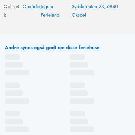
Oplistet
Områder
Jegum
Sydskrænten 23, 6840
i:
Ferieland
Oksbøl
Andre synes også godt om disse feriehuse