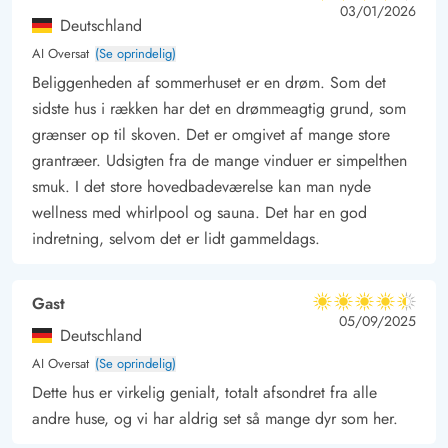
4.5 ud af 5
at afslutte dagen på!
4.5 ud af 5
4.5 out of 5
03/01/2026
Deutschland
Aktivitetscenter og hyggelige oplevelser i nærheden
AI Oversat
(Se oprindelig)
Feriehuset ligger i et børnevenligt område i gåafstand til et
Beliggenheden af sommerhuset er en drøm. Som det
lokalt aktivitetscenter med blandt andet hoppepude og
sidste hus i rækken har det en drømmeagtig grund, som
svævebane til børnene. Også her findes Jegum Café og
grænser op til skoven. Det er omgivet af mange store
Købmand, hvor sulten kan stilles, og der er mulighed for at
grantræer. Udsigten fra de mange vinduer er simpelthen
købe dagligvarer og friskbagt morgenbrød. Et naturskønt
smuk. I det store hovedbadeværelse kan man nyde
område hvor der er anlagt omkring 11 kilometer naturstier i
wellness med whirlpool og sauna. Det har en god
området, så der er god mulighed for at gå ture eller cykle.
indretning, selvom det er lidt gammeldags.
Jegum Ferieland ligger heller ikke langt fra Vesterhavet og
sommerens travlhed. Lige omkring 12 kilometer – et par
Gast
4.5 ud af 5
minutter i bil – adskiller jer fra de populære badebyer Blåvand
4.5 ud af 5
4.5 out of 5
05/09/2025
Deutschland
eller Henne Strand. Der er masser af muligheder med smukke
AI Oversat
(Se oprindelig)
strande, gode butikker og hyggelige caféer og restauranter
Dette hus er virkelig genialt, totalt afsondret fra alle
overalt.
andre huse, og vi har aldrig set så mange dyr som her.