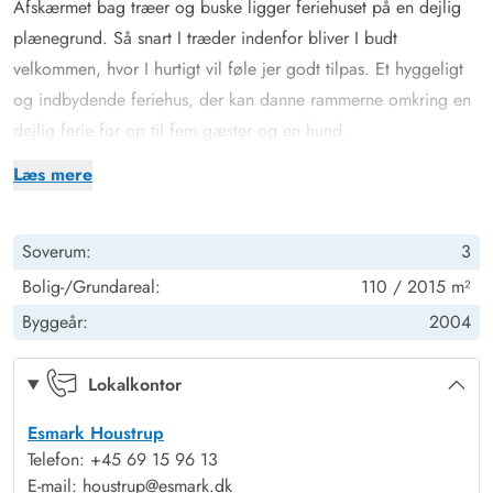
Afskærmet bag træer og buske ligger feriehuset på en dejlig
plænegrund. Så snart I træder indenfor bliver I budt
velkommen, hvor I hurtigt vil føle jer godt tilpas. Et hyggeligt
og indbydende feriehus, der kan danne rammerne omkring en
dejlig ferie for op til fem gæster og en hund.
Feriehuset har et åbent køkken/opholdsrum med gulvvarme, så
Læs mere
I altid kan holde fødderne varme. Her er rummeligt og lyst
med de store vinduespartier. Her er masser af plads til
Soverum:
3
familielivet, og den hyggelige stue er trukket et par trin tilbage.
Her kan I slænge jer i sofaen, spille brætspil og varme jer
Bolig-/Grundareal:
110 / 2015 m²
foran den knitrende brændeovn. Også her finder I en
Byggeår:
2004
energieffektiv varmepumpe, der reducerer forbruget og sikrer
et behageligt indeklima hele året rundt.
Lokalkontor
Der er 2 velholdte badeværelser, hvoraf det største har både
Esmark Houstrup
boblebad og sauna til afslapning. Nyd lange saunagus eller en
Telefon: +45 69 15 96 13
dukkert i det varme vand i boblebadet og slap af. Når det
E-mail: houstrup@esmark.dk