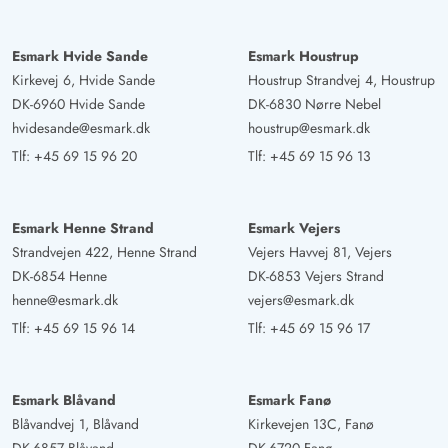
Esmark Hvide Sande
Esmark Houstrup
Kirkevej 6, Hvide Sande
Houstrup Strandvej 4, Houstrup
DK-6960 Hvide Sande
DK-6830 Nørre Nebel
hvidesande@esmark.dk
houstrup@esmark.dk
Tlf:
+45 69 15 96 20
Tlf:
+45 69 15 96 13
Esmark Henne Strand
Esmark Vejers
Strandvejen 422, Henne Strand
Vejers Havvej 81, Vejers
DK-6854 Henne
DK-6853 Vejers Strand
henne@esmark.dk
vejers@esmark.dk
Tlf:
+45 69 15 96 14
Tlf:
+45 69 15 96 17
Esmark Blåvand
Esmark Fanø
Blåvandvej 1, Blåvand
Kirkevejen 13C, Fanø