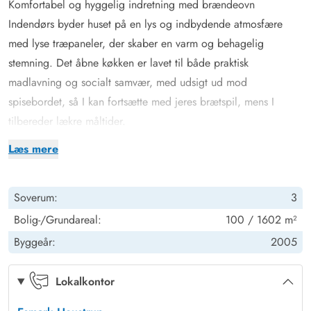
Komfortabel og hyggelig indretning med brændeovn
Indendørs byder huset på en lys og indbydende atmosfære
med lyse træpaneler, der skaber en varm og behagelig
stemning. Det åbne køkken er lavet til både praktisk
madlavning og socialt samvær, med udsigt ud mod
spisebordet, så I kan fortsætte med jeres brætspil, mens I
tilbereder lækre måltider.
En praktisk opvaskemaskine gør oprydningen let, så I hurtigt
Læs mere
kan vende tilbage til hyggen. I stuen er der komfortable
siddepladser foran brændeovnen, perfekt til afslapning og
Soverum:
3
hygge. Her kan I også streame jeres yndlingsserier på husets
Chromecast. En energivenlig varmepumpe sikrer behagelig
Bolig-/Grundareal:
100 / 1602 m²
opvarmning, og det er rart at vide, at I bidrager til en
Byggeår:
2005
bæredygtig løsning under jeres ophold.
Sommerhuset har 2 soveværelser med dobbeltsenge og et
Lokalkontor
tredje værelse med 2 enkeltsenge - er oplagt sted for børnene