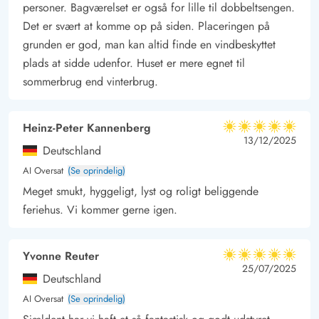
afslapning og sjove aktiviteter for hele familien.
personer. Bagværelset er også for lille til dobbeltsengen.
Oplev Jegum Ferieland: Afslapning og aktiviteter
Det er svært at komme op på siden. Placeringen på
grunden er god, man kan altid finde en vindbeskyttet
Området omkring Enebærvangen 4 giver jer en bred vifte af
plads at sidde udenfor. Huset er mere egnet til
muligheder for spændende oplevelser. Med havet blot 11
sommerbrug end vinterbrug.
kilometer væk og indkøbsmuligheder kun 400 meter derfra, er
der masser af muligheder for en skøn ferieoplevelse. Den
unikke, rolige atmosfære i Jegum Ferieland sætter scenen for
Heinz-Peter Kannenberg
5 ud af 5
5 ud af 5
5 out of 5
13/12/2025
en afslappende ferie med mulighed for fantastiske
Deutschland
naturoplevelser lige for døren.
AI Oversat
(Se oprindelig)
I lokalområdet er der adgang til faciliteter som legepladser,
Meget smukt, hyggeligt, lyst og roligt beliggende
caféer og dagligvarebutikker, og de omkringliggende
feriehus. Vi kommer gerne igen.
ferieområder byder på et væld af aktiviteter, til alle aldre. Med
denne beliggenhed er der et væld af oplevelser at udforske
Yvonne Reuter
5 ud af 5
lige rundt om hjørnet.
5 ud af 5
5 out of 5
25/07/2025
Deutschland
AI Oversat
(Se oprindelig)