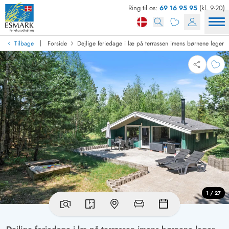
Ring til os:
69 16 95 95
(kl. 9-20)
|
Tilbage
Forside
Dejlige feriedage i læ på terrassen imens børnene leger
1 / 27