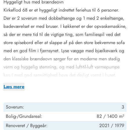
Hyggeligt hus med brændeovn
Kirkeflod 68 er et hyggeligt indrettet feriehus til 6 personer.
Der er 2 soverum med dobbeltsenge og 1 med 2 enkeltsenge,
badeværelset er med bruser. I køkkenet er der opvaskemaskine,
så der er mere tid til de vigtige ting, som familiespil ved det
store spisebord eller at slappe af på den store bekvemme sofa
med en god film i fjernsynet. Lyse vægge med bjælkeværk og
den klassiske brændeovn sørger for en moderne men stadig
varm og hyggelig stemning, og med luft-til-luft varmepumpe
kan I med god samvittighed have det dejligt varmt i huset.
Fra stuen er der direkte udgang til den afskærmede terrasse
Læs mere
med de gode havemøbler. Her er masser af plads til lange
dage med solbadning på husets solvogn. Om aftenen kan I
Soverum:
3
tænde op i grillen, - her er altid en læplads og da terrassen til
dels er overdækket, kan I sagtens nyde jeres grillmad, også
Bolig-/Grundareal:
82 / 1400 m²
hvis det drypper lidt.
Renoveret /
Byggeår:
2021 /
1979