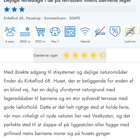
Dejlige feriedage i læ på terrassen imens børnene leger
Kirkeflod 68,
Houstrup
-
Sommerhusnr.: 30490
6
pers.
3000
m
3750
m
Max 1
Internet
Ladning
Gæsterne siger
4.5 ud af 5
Med direkte adgang til stisystemer og dejlige naturområder
finder du Kirkeflod 68. Huset, der er beliggende for enden af
en blind vej, har en dejlig uforstyrret naturgrund med
legeredskaber til børnene og en stor sydvendt terrasse med
gode læforhold. Dette er det helt rigtige sted at holde ferie,
når man virkeligt vil nyde naturen her ved Vestkysten, og det
perfekte sted til at slappe af på liggestolen eller hygge med
grillmad mens børnene morer sig på husets gynger.