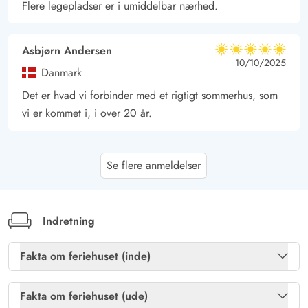
Flere legepladser er i umiddelbar nærhed.
Asbjørn Andersen
5 ud af 5
5 ud af 5
5 out of 5
10/10/2025
Danmark
Det er hvad vi forbinder med et rigtigt sommerhus, som
vi er kommet i, i over 20 år.
Gast
3.5 ud af 5
Se flere anmeldelser
3.5 ud af 5
3.5 out of 5
03/10/2025
Deutschland
AI Oversat
(Se oprindelig)
Feriehuset ligger i en rolig beliggenhed, man kan gå
Indretning
meget med hund i skoven, men det er meget koldt.
Fakta om feriehuset (inde)
Gast
Brændeovn
Ja
4 ud af 5
4 ud af 5
4 out of 5
29/08/2025
Fakta om feriehuset (ude)
Deutschland