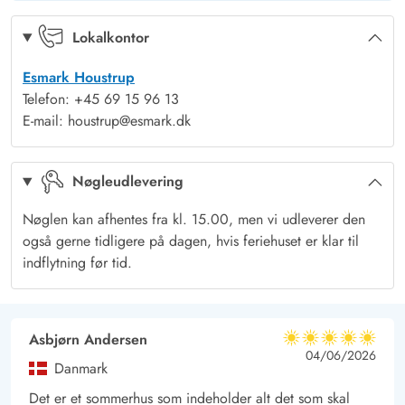
Midt i naturen med mange udflugtsmål
Kirkeflod 68 er en fantastisk ferieadresse til dig, der elsker
Lokalkontor
naturen. Der er lagt op til masser af strandture og måske
Esmark Houstrup
dejlige gå- eller cykelture i Blåbjerg Plantage eller til Fiil sø.
Telefon: +45 69 15 96 13
Egnen byder selvfølgeligt også på mange udflugtsmål, fx til de
E-mail: houstrup@esmark.dk
nærliggende strandbyer eller i fiskerbyen Hvides Sande eller
besøg et af de mange museer og oplev fx i Bork hvordan
Nøgleudlevering
vikingerne levede.
Nøglen kan afhentes fra kl. 15.00, men vi udleverer den
Ingen katte tilladt på grund af allergi.
også gerne tidligere på dagen, hvis feriehuset er klar til
indflytning før tid.
Asbjørn Andersen
5 ud af 5
5 ud af 5
5 out of 5
04/06/2026
Danmark
Det er et sommerhus som indeholder alt det som skal