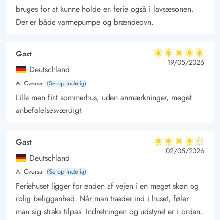
bruges for at kunne holde en ferie også i lavsæsonen.
Der er både varmepumpe og brændeovn.
Gast
5 ud af 5
5 ud af 5
5 out of 5
19/05/2026
Deutschland
AI Oversat
(Se oprindelig)
Lille men fint sommerhus, uden anmærkninger, meget
anbefalelsesværdigt.
Gast
4.5 ud af 5
4.5 ud af 5
4.5 out of 5
02/05/2026
Deutschland
AI Oversat
(Se oprindelig)
Feriehuset ligger for enden af vejen i en meget skøn og
rolig beliggenhed. Når man træder ind i huset, føler
man sig straks tilpas. Indretningen og udstyret er i orden.