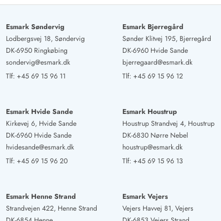
det til andre.
Esmark Søndervig
Esmark Bjerregård
Lodbergsvej 18, Søndervig
Sønder Klitvej 195, Bjerregård
DK-6950 Ringkøbing
DK-6960 Hvide Sande
sondervig@esmark.dk
bjerregaard@esmark.dk
Tlf:
+45 69 15 96 11
Tlf:
+45 69 15 96 12
Esmark Hvide Sande
Esmark Houstrup
Kirkevej 6, Hvide Sande
Houstrup Strandvej 4, Houstrup
DK-6960 Hvide Sande
DK-6830 Nørre Nebel
hvidesande@esmark.dk
houstrup@esmark.dk
Tlf:
+45 69 15 96 20
Tlf:
+45 69 15 96 13
Esmark Henne Strand
Esmark Vejers
Strandvejen 422, Henne Strand
Vejers Havvej 81, Vejers
DK-6854 Henne
DK-6853 Vejers Strand