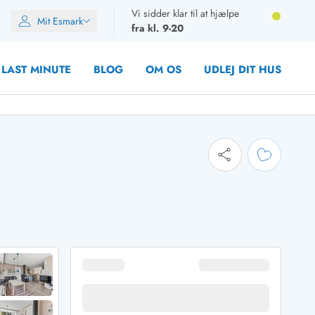
Vi sidder klar til at hjælpe
Mit Esmark
fra kl. 9-20
LAST MINUTE
BLOG
OM OS
UDLEJ DIT HUS
oner
oner
oner
rupper)
en
ien
ien
n