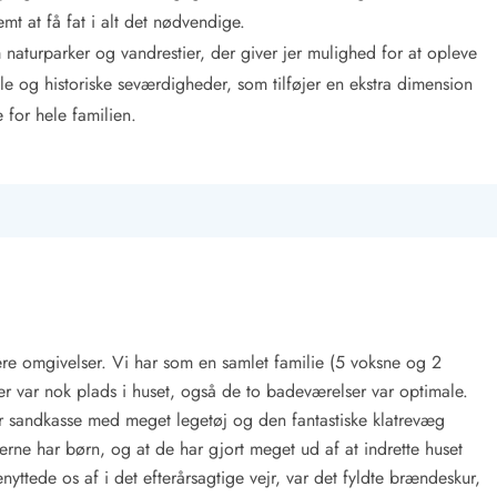
t at få fat i alt det nødvendige.
naturparker og vandrestier, der giver jer mulighed for at opleve
e og historiske seværdigheder, som tilføjer en ekstra dimension
 for hele familien.
rnære omgivelser. Vi har som en samlet familie (5 voksne og 2
er var nok plads i huset, også de to badeværelser var optimale.
 sandkasse med meget legetøj og den fantastiske klatrevæg
ne har børn, og at de har gjort meget ud af at indrette huset
nyttede os af i det efterårsagtige vejr, var det fyldte brændeskur,