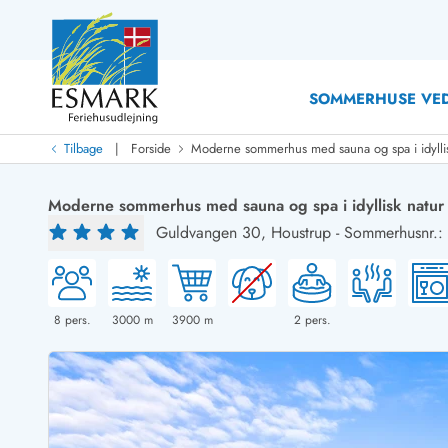
SOMMERHUSE VED
|
Tilbage
Forside
Moderne sommerhus med sauna og spa i idyllis
Last Minute
Last minute
Moderne sommerhus med sauna og spa i idyllisk natur
Nyheder
Guldvangen 30,
Houstrup
-
Sommerhusnr.:
Nyheder hos Esmark
Med swimmingpool
Sommerhuse med hund
Nyrenoverede sommerhuse
Sommerhuse
Sommerhuse med slutrengøring inklusive
Sommerhuse 
Sommerhuse tæt ved vandet
Sommerhuse 
8
pers.
3000
m
3900
m
2
pers.
Sommerhuse med internet
Sommerhuse 
Nybyggede sommerhuse
Feriehuse 
Sommerhuse med sauna
Luksussomm
Røgfrie/ikke-ryger sommerhuse
Sommerhuse
Sommerhuse med udsigt
Sommerhuse 