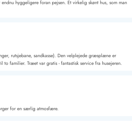
t endnu hyggeligere foran pejsen. Et virkelig skønt hus, som man
gynger, rutsjebane, sandkasse). Den velplejede græsplæne er
Kontakt Blåvand
Kontakt Vejers
Kontakt Henne
Kontakt Rømø
Kontakt
to familier. Træet var gratis - fantastisk service fra husejeren.
ørger for en særlig atmosfære.