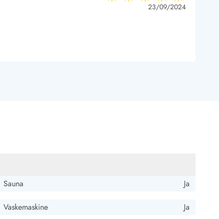
5 ud af 5
5 out of 5
23/09/2024
Sauna
Ja
Vaskemaskine
Ja