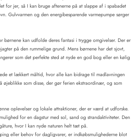
t for jer, så I kan bruge aftenerne på at slappe af i spabadet
eovn. Gulvvarmen og den energibesparende varmepumpe sørger
hvor børnene kan udfolde deres fantasi i trygge omgivelser. Der er
ttejagter på den rummelige grund. Mens børnene har det sjovt,
fungerer som det perfekte sted at nyde en god bog eller en kølig
rede et lækkert måltid, hvor alle kan bidrage til madlavningen
 øjeblikke som disse, der gør ferien ekstraordinær, og som
ne oplevelser og lokale attraktioner, der er værd at udforske.
 mulighed for en dagstur med sol, sand og strandaktiviteter. Den
gåture, hvor I kan nyde naturen helt tæt på.
ping eller behov for dagligvarer, er indkøbsmulighederne blot