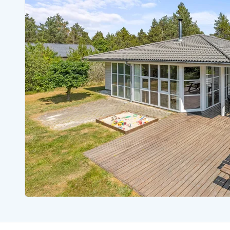
Sommerhuse med spa
Sommerhuse 
Sommerhuse med fredagsskift
Sommerhuse 
Sommerhuse med lørdagsskift
Sommerhuse 
Sommerhuse i Bjerregård
Sommerhuse i Blåvand
Sommerhuse i Hvi
Sommerhuse i Årgab
Sommerhuse
Sommerhuse i Arrild
Sommerhuse
Sommerhuse i Bjerregård
Sommerhuse 
Sommerhuse i Blåvand
Sommerhuse
Sommerhuse i Bork Havn
Sommerhus p
Sommerhuse i Fjand
Sommerhuse
Sommerhuse på Fanø
Sommerhuse
Sommerhuse i Grærup Strand
Sommerhuse
Sommerhuse i Haurvig
Sommerhuse
Esmark Rejsecurity
Esmark KidsVIP
Esmark VIP partnerfordele
Fordel
Praktiske informationer
Åbningstider og døgnvagt
Ankomst