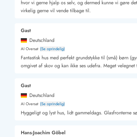
hvor vi gerne hjalp os selv, og dermed kunne vi gøre de
Kunsthåndværk og gallerier
virkelig gerne vil vende tilbage til.
Kulinariske oplevelser
Sandskulpturfestival
Hold jul i sommerhuset
Gast
Vikingetiden i Danmark
Deutschland
AI Oversat
(Se oprindelig)
Fantastisk hus med perfekt grundstykke til (små) børn (
Kontakt Bjerregård
Kontakt Søndervig
Kontakt Houstrup
Kontakt Fanø
omgivet af skov og kan ikke ses udefra. Meget velegnet til 
Kontakt, åbningstider og døgnvagt
Feriehusudlejning siden 1965
Gast
Bæredygtighed
Gæsterne siger
Deutschland
Nyhedsbrev
AI Oversat
(Se oprindelig)
Sponsorater - Esmark støtter
Hyggeligt og lyst hus, lidt gammeldags. Glasfronterne s
Lejebetingelser
Persondata- og cookiepolitik
Presse
Hans-Joachim Göbel