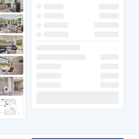
 Hede
ig
g
ge
de
it
and
sby