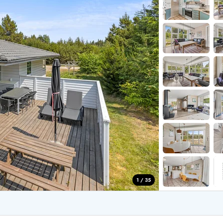
for 4 Personer
Sommerhuse i juleferien
for 6 Personer
Sommerhuse til nytår
for 8 Personer
de Sande
Sommerhuse i Søndervig
 i Henne Strand
Sommerhuse i Lodbjerg
 i Ho
Sommerhuse i Nr. Lyngv
i Houstrup
Sommerhuse på Rømø
 i Houvig
Sommerhuse i Søndervi
å Holmsland Klit
Sommerhuse i Skodbjer
 på Holmsland
Sommerhuse i Thorsmin
 i Hvide Sande
Sommerhuse i Vedersø Kl
 i Jegum
Sommerhuse i Vejers Str
 i Klegod
Sommerhuse i Vester Hu
1 / 35
e hos os