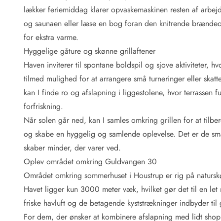
Fordele hos os
lækker feriemiddag klarer opvaskemaskinen resten af arbejde
Esmark Rejsecurity
og saunaen eller læse en bog foran den knitrende brænd
Esmark KidsVIP
Esmark VIP: Fordele og rabataftaler
for ekstra varme.
Prisgaranti
Hyggelige gåture og skønne grillaftener
Ingen depositum
Haven inviterer til spontane boldspil og sjove aktiviteter, 
Gæsteanmeldelser
tilmed mulighed for at arrangere små turneringer eller ska
Gratis WiFi i ferieområdet
kan I finde ro og afslapning i liggestolene, hvor terrassen 
Rabat
forfriskning.
We love people!
Når solen går ned, kan I samles omkring grillen for at tilbe
Fritidsaktiviteter
og skabe en hyggelig og samlende oplevelse. Det er de små
Esmark VIP partnerfordele
skaber minder, der varer ved.
Esmark KidsVIP
Oplev området omkring Guldvangen 30
LEGOLAND® rabat
Området omkring sommerhuset i Houstrup er rig på naturskøn
Ferie med børn
Havet ligger kun 3000 meter væk, hvilket gør det til en let
Ferie med hund
Ferie ved stranden
friske havluft og de betagende kyststrækninger indbyder til 
Naturoplevelser
For dem, der ønsker at kombinere afslapning med lidt shop