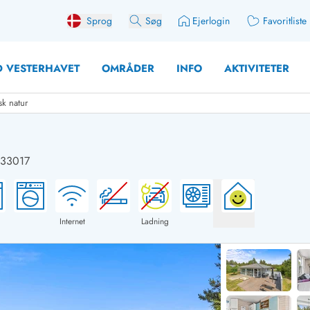
Sprog
Søg
Ejerlogin
Favoritliste
 VESTERHAVET
OMRÅDER
INFO
AKTIVITETER
k natur
 33017
 med søndagsskift
Sommerhuse for 10 pers
med plads til fangsten
Sommerhuse for 12 Pers
med aktivitetsrum
Sommerhuse for 14 Pers
Internet
Ladning
med ladestation (elbil)
Store sommerhuse (for g
med brændeovn
Sommerhuse i påskeferi
erhuse
Sommerhuse i sommerfer
 med ydersæsonrabat
Sommerhuse i efterårsfer
for 2 personer
Sommerhuse i vinterferie