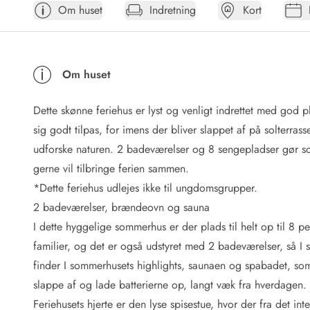
Om huset
Indretning
Kort
Afrejse
Sommerhus ABC
Booking FAQ
Forbrugsafregning (Strøm, vand...)
Om huset
Lån og lej
Pakkeliste
Dette skønne feriehus er lyst og venligt indrettet med god 
Rengøring
Gavekort
sig godt tilpas, for imens der bliver slappet af på solterra
Book tidligt
udforske naturen. 2 badeværelser og 8 sengepladser gør so
Lejebetingelser
gerne vil tilbringe ferien sammen.
Info
*Dette feriehus udlejes ikke til ungdomsgrupper.
Vejret i Danmark
2 badeværelser, brændeovn og sauna
Sæsontider
I dette hyggelige sommerhus er der plads til helt op til 8
Baderegler
Naturbeskyttelse
familier, og det er også udstyret med 2 badeværelser, så I 
Webcam
finder I sommerhusets highlights, saunaen og spabadet, som 
Fotokonkurrence
slappe af og lade batterierne op, langt væk fra hverdagen.
Kort
Feriehusets hjerte er den lyse spisestue, hvor der fra det in