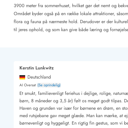
Rav - find det selv langs Vesterhavet
3900 meter fra sommerhuset, hvilket gør det nemt og bekvem
Indendørs legelande
Området byder også på en række lokale attraktioner, såsom 
Zoologiske haver og dyreparker
flora og fauna på nærmeste hold. Derudover er der kulturell
Sportsaktiviteter
til jeres ophold, og som kan give både læring og fornøjelse
Lystfiskeri på Vestkysten
Bowling
Minigolf i Vestjylland
Svømmehaller og badelande
Golfferie i sommerhus
Fitness og træning
Kerstin Lunkwitz
Cykelferie
Deutschland
Rideskoler/Ponyridning
Surfing
AI Oversat
(Se oprindelig)
Vandring langs Vestkysten
Et smukt, familievenligt feriehus i dejlige, rolige, natu
Vandski for hele familien
børn, 8 måneder og 3,5 år) følt os meget godt tilpas. D
Sejlads langs Vestkysten
Haven og grunden var især for børnene en drøm, en stor
Kulturaktiviteter
med rutsjebane gav meget glæde. Man kan mærke, at ejer
Historiske museer
børnevenligt og hyggeligt. En rigtig fin gestus, som vi be
Kunstmuseer