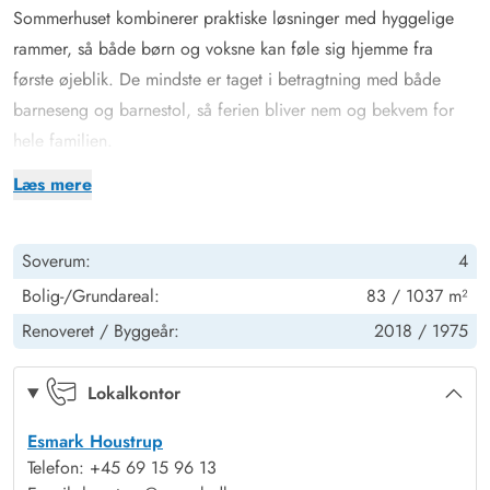
Sommerhuset kombinerer praktiske løsninger med hyggelige
rammer, så både børn og voksne kan føle sig hjemme fra
første øjeblik. De mindste er taget i betragtning med både
barneseng og barnestol, så ferien bliver nem og bekvem for
hele familien.
I stuen inviterer den hyggelige brændeovn til varme og
Læs mere
afslapning – perfekt til hyggelige aftener med spil, læsning
eller gode samtaler. Køkkenet er fuldt udstyret med en
Soverum:
4
opvaskemaskine, så oprydningen efter måltiderne klares hurtigt,
og der er mere tid til at nyde ferien.
Bolig-/Grundareal:
83 / 1037 m²
Sommerhuset har 1 badeværelse og 7 komfortable sovepladser
Renoveret /
Byggeår:
2018 /
1975
fordelt på 4 soveværelser. 3 af soveværelserne har
dobbeltsenge på 140x200 cm, mens det fjerde soveværelse
Lokalkontor
har 1 enkeltseng – så alle gæster får en god og rolig
Esmark Houstrup
nattesøvn.
Telefon: +45 69 15 96 13
Plænegrund til at boltre sig for store og små