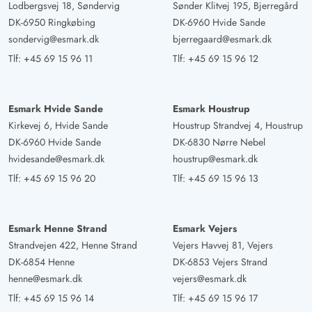
Lodbergsvej 18, Søndervig
Sønder Klitvej 195, Bjerregård
DK-6950 Ringkøbing
DK-6960 Hvide Sande
sondervig@esmark.dk
bjerregaard@esmark.dk
Tlf:
+45 69 15 96 11
Tlf:
+45 69 15 96 12
Esmark Hvide Sande
Esmark Houstrup
Kirkevej 6, Hvide Sande
Houstrup Strandvej 4, Houstrup
DK-6960 Hvide Sande
DK-6830 Nørre Nebel
hvidesande@esmark.dk
houstrup@esmark.dk
Tlf:
+45 69 15 96 20
Tlf:
+45 69 15 96 13
Esmark Henne Strand
Esmark Vejers
Strandvejen 422, Henne Strand
Vejers Havvej 81, Vejers
DK-6854 Henne
DK-6853 Vejers Strand
henne@esmark.dk
vejers@esmark.dk
Tlf:
+45 69 15 96 14
Tlf:
+45 69 15 96 17