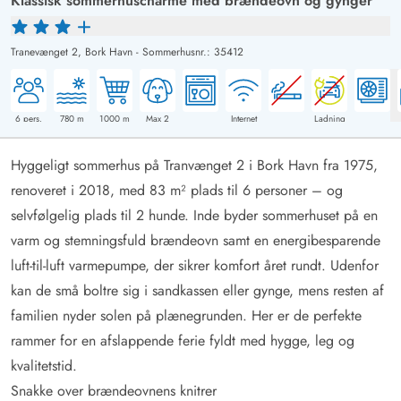
Klassisk sommerhuscharme med brændeovn og gynger
Tranevænget 2,
Bork Havn
-
Sommerhusnr.: 35412
6
pers.
780
m
1000
m
Max 2
Internet
Ladning
Hyggeligt sommerhus på Tranvænget 2 i Bork Havn fra 1975,
renoveret i 2018, med 83 m² plads til 6 personer – og
selvfølgelig plads til 2 hunde. Inde byder sommerhuset på en
varm og stemningsfuld brændeovn samt en energibesparende
luft-til-luft varmepumpe, der sikrer komfort året rundt. Udenfor
kan de små boltre sig i sandkassen eller gynge, mens resten af
familien nyder solen på plænegrunden. Her er de perfekte
rammer for en afslappende ferie fyldt med hygge, leg og
kvalitetstid.
Snakke over brændeovnens knitrer