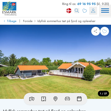
Ring til os:
69 16 95 95
(kl. 9-20)
|
Tilbage
Forside
Idyllisk sommerhus tæt på fjord og oplevelser
1 / 27