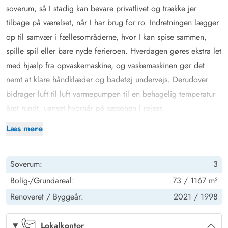
soverum, så I stadig kan bevare privatlivet og trække jer
tilbage på værelset, når I har brug for ro. Indretningen lægger
op til samvær i fællesområderne, hvor I kan spise sammen,
spille spil eller bare nyde ferieroen. Hverdagen gøres ekstra let
med hjælp fra opvaskemaskine, og vaskemaskinen gør det
nemt at klare håndklæder og badetøj undervejs. Derudover
bidrager luft til luft varmepumpen til en behagelig temperatur
året rundt, uanset hvornår på sæsonen I rejser.
Sommerhus med velbehag og varme detaljer
Læs mere
Efter en dag med udflugter og frisk luft kan I forkæle jer selv
med afslapning i saunaen eller sætte jer i tømmespaen og lade
Soverum:
3
kroppen falde helt til ro i det varme vand. Badeværelset er
udstyret med gulvvarme, som giver ekstra komfort på kølige
Bolig-/Grundareal:
73 / 1167 m²
morgener. Når det bliver aften og mørket falder på, skaber
Renoveret /
Byggeår:
2021 /
1998
brændeovnen en helt særlig stemning med knitrende varme, og
den gør hurtigt stuen til et naturligt samlingspunkt. Hvis I leder
Lokalkontor