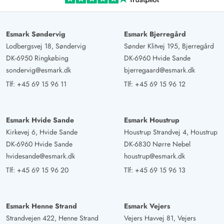
Esmark Søndervig
Esmark Bjerregård
Lodbergsvej 18, Søndervig
Sønder Klitvej 195, Bjerregård
DK-6950 Ringkøbing
DK-6960 Hvide Sande
sondervig@esmark.dk
bjerregaard@esmark.dk
Tlf:
+45 69 15 96 11
Tlf:
+45 69 15 96 12
Esmark Hvide Sande
Esmark Houstrup
Kirkevej 6, Hvide Sande
Houstrup Strandvej 4, Houstrup
DK-6960 Hvide Sande
DK-6830 Nørre Nebel
hvidesande@esmark.dk
houstrup@esmark.dk
Tlf:
+45 69 15 96 20
Tlf:
+45 69 15 96 13
Esmark Henne Strand
Esmark Vejers
Strandvejen 422, Henne Strand
Vejers Havvej 81, Vejers