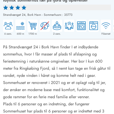
Idyllisk sommerhus tæt på fjord og oplevelser
Strandvænget 24,
Bork Havn
-
Sommerhusnr.: 35773
6
pers.
600
m
1700
m
2
pers.
Fibernet
På Strandvænget 24 i Bork Havn finder I et indbydende
sommerhus, hvor I får masser af plads til afslapning og
feriestemning i naturskønne omgivelser. Her bor I kun 600
meter fra Ringkøbing Fjord, så I nemt kan tage en frisk gåtur til
vandet, nyde vinden i håret og komme helt ned i gear.
Sommerhuset er renoveret i 2021 og er et oplagt valg til jer,
der ønsker en moderne base med komfort, funktionalitet og
gode rammer for en ferie med familie eller venner.
Plads til 6 personer og en indretning, der fungerer
Sommerhuset har plads til 6 personer og er indrettet med 3