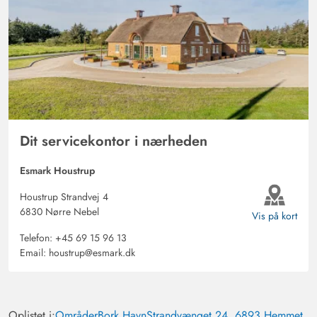
Dit servicekontor i nærheden
Esmark Houstrup
Houstrup Strandvej 4
6830 Nørre Nebel
Vis på kort
Telefon:
+45 69 15 96 13
Email:
houstrup@esmark.dk
Oplistet i:
Områder
Bork Havn
Strandvænget 24, 6893 Hemmet