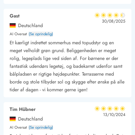
Gast
4.5 ud af 5
4.5 ud af 5
4.5 out of 5
30/08/2025
Deutschland
AI Oversat
(Se oprindelig)
Et kærligt indrettet sommerhus med topudstyr og en
meget velholdt grøn grund. Beliggenheden er meget
rolig, legeplads lige ved siden af. For børnene er der
fantastisk udendørs legetøj, og badekarret udenfor samt
bålpladsen er rigtige højdepunkter. Terrasserne med
borde og stole tilbyder sol og skygge efter ønske på alle
tider af dagen - vi kommer gerne igen!
Tim Hübner
5 ud af 5
5 ud af 5
5 out of 5
13/10/2024
Deutschland
AI Oversat
(Se oprindelig)