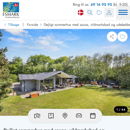
Ring til os:
69 16 95 95
(kl. 9-20)
|
Tilbage
Forside
Dejligt sommerhus med sauna, vildmarksbad og udekøkk
1 / 44