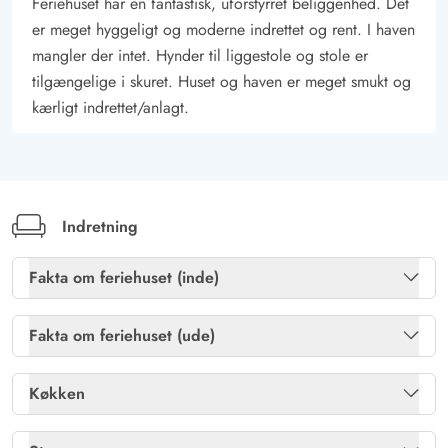
Feriehuset har en fantastisk, uforstyrret beliggenhed. Det
er meget hyggeligt og moderne indrettet og rent. I haven
mangler der intet. Hynder til liggestole og stole er
tilgængelige i skuret. Huset og haven er meget smukt og
kærligt indrettet/anlagt.
Indretning
Fakta om feriehuset (inde)
Brændeovn
Ja
Fakta om feriehuset (ude)
Gratis internet
Ja
Havemøbler
Ja
Køkken
Sauna
Ja
Kulgrill
Ja
Køleskab
Ja