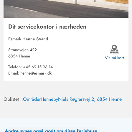
Dit servicekontor i nærheden
Esmark Henne Strand
Strandvejen 422
6854 Henne
Vis på kort
Telefon:
+45 69 15 96 14
Email:
henne@esmark.dk
Oplistet i:
Områder
Henneby
Niels Røgtersvej 2, 6854 Henne
Andre synes også godt om disse feriehuse