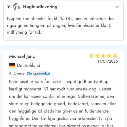
Nøgleudlevering
(220V opladning) - eget ladekabel medbringes.
Tid til at dase på terrasserne med udekøkken, grill, udendørs
Nøglen kan afhentes fra kl. 15.00, men vi udleverer den
bruser og vildmarksbad
også gerne tidligere på dagen, hvis feriehuset er klar til
Sommerhuset ligger på en vidunderlig grund, der er mere end
indflytning før tid.
3.500 kvadratmeter stor - perfekt til leg og udendørsaktiviteter.
Grunden er delvist naturgrund og plænegrund. Her har I
masser af plads at boltre jer på, hvilket især børnene vil elske,
Michael Janz
5 ud af 5
5 ud af 5
5 out of 5
11/07/2026
for der er både sandkasse og gynge i haven. Ydermere findes
Deutschland
der en skøn bålplads.
AI Oversat
(Se oprindelig)
Mens børnene leger, gynger og bygger sandslotte i haven, kan
Feriehuset er bare fantastisk, meget godt udstyret og
de voksne slappe af på terrasserne. De skønne store terrasser
kærligt renoveret. Vi har nydt hver eneste dag, uanset
er klar til alle slags udendørs hygge – her kan der både laves
om det har været solskin eller regn. Solterrasserne, den
mad ved det dejlige udekøkken og slappes af. Under den
store roligt beliggende grund, badekarret, saunaen eller
delvist overdækkede terrasse kan I sætte jer til rette, når der er
den hyggelige bålplads har givet os en fuldendende
hyggeferie. Den kærlige gestus ved ankomsten (vin på
brug for skygge eller læ.
spisebordet fra udlejerne) har glædet os meget. Vi har
Til dagens wellness står vildmarksbadet klar - efter et grundigt