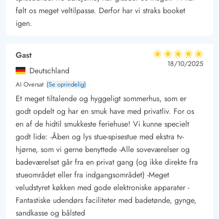
følt os meget veltilpasse. Derfor har vi straks booket
skyl under udebruseren*, som også er perfekt til at skylle
igen.
saltvand og sand af efter en tur på stranden.
* Udebruser kan benyttes fra 01. april til 31 oktober
Gast
5 ud af 5
5 ud af 5
5 out of 5
18/10/2025
Deutschland
AI Oversat
(Se oprindelig)
Et meget tiltalende og hyggeligt sommerhus, som er
godt opdelt og har en smuk have med privatliv. For os
en af de hidtil smukkeste feriehuse! Vi kunne specielt
godt lide: -Åben og lys stue-spisestue med ekstra tv-
hjørne, som vi gerne benyttede -Alle soveværelser og
badeværelset går fra en privat gang (og ikke direkte fra
stueområdet eller fra indgangsområdet) -Meget
veludstyret køkken med gode elektroniske apparater -
Fantastiske udendørs faciliteter med badetønde, gynge,
sandkasse og bålsted