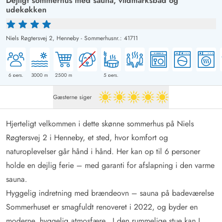
Dejligt sommerhus med sauna, vildmarksbad og
udekøkken
Niels Røgtersvej 2,
Henneby
-
Sommerhusnr.: 41711
6
pers.
3000
m
2500
m
5
pers.
Gæsterne siger
5 ud af 5
Hjerteligt velkommen i dette skønne sommerhus på Niels
Røgtersvej 2 i Henneby, et sted, hvor komfort og
naturoplevelser går hånd i hånd. Her kan op til 6 personer
holde en dejlig ferie – med garanti for afslapning i den varme
sauna.
Hyggelig indretning med brændeovn – sauna på badeværelse
Sommerhuset er smagfuldt renoveret i 2022, og byder en
moderne, hyggelig atmosfære. I den rummelige stue kan I