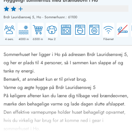
Hyggeligt sommerhus med brændeovn i Ho
Brdr Lauridsensvej 5,
Ho
-
Sommerhusnr.: 61100
4
pers.
4000
m
6500
m
Max 2
Fibernet
Sommerhuset her ligger i Ho på adressen Brdr Lauridsensvej 5,
og her er plads til 4 personer, så I sammen kan slappe af og
tanke ny energi.
Bemærk, at annekset kun er til privat brug.
Varme og ægte hygge på Brdr Lauridsensvej 5
På køligere aftener kan du læne dig tilbage ved brændeovnen,
mærke den behagelige varme og lade dagen slutte afslappet.
Den effektive varmepumpe holder huset behageligt opvarmet,
hvis du virkelig har brug for at komme ned i gear i
sommerhuset i Ho.