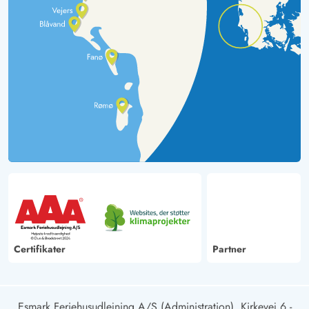
Certifikater
Partner
Esmark Feriehusudlejning A/S (Administration), Kirkevej 6 -