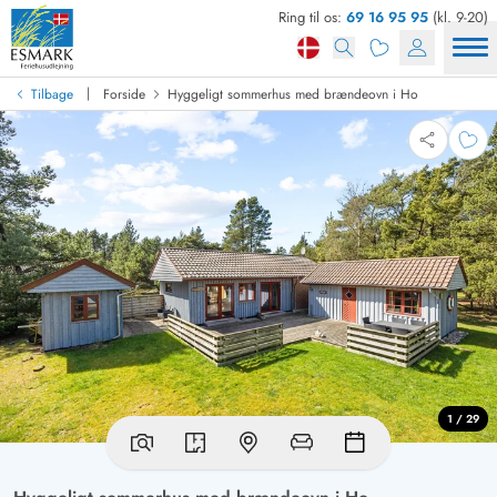
Ring til os:
69 16 95 95
(kl. 9-20)
|
Tilbage
Forside
Hyggeligt sommerhus med brændeovn i Ho
1 / 29