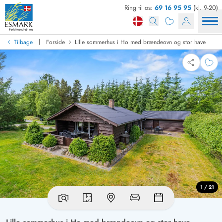
Ring til os:
69 16 95 95
(kl. 9-20)
|
Tilbage
Forside
Lille sommerhus i Ho med brændeovn og stor have
1 / 21