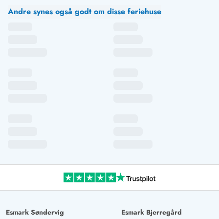
AI Oversat
(Se oprindelig)
Andre synes også godt om disse feriehuse
Vi var mere end tilfredse. Vi vil leje huset igen. Der er
alt, hvad der behøves. Tallerkener, bestik og gryder, det
hele er til stede og meget rent. Der er 3 meget flotte
lænestole i huset, to af dem kunne godt udskiftes. De
bøjer sig meget til den ene side. Men når man tænker
på, at huset er konstant lejet ud, er det okay, at noget
kan blive slidt. Men det skal man dog kunne sige, for at
kunne handle. Men ellers er der slet ikke noget at klage
over. Meget tæt på hovedvejen, men det generer
overhovedet ikke. Man har sin fred. Og det der er
fantastisk, er at man får meget besøg af vildt. Simpelthen
en drøm. Vi kommer igen. Vi var meget tilfredse. Den
eneste småkritik, som bestemt ikke påvirker
bedømmelsen, er pladsen i soveværelserne.
Dobbeltsengen er ikke til store personer i dobbelt-pakke.
Esmark Søndervig
Esmark Bjerregård
Og opbevaring af tøj. Man skal leve ud af kufferterne.