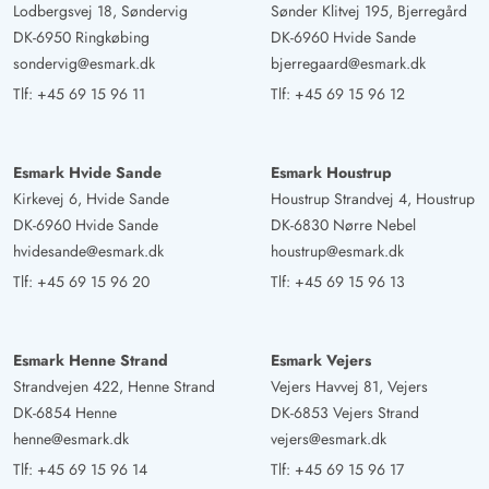
Lodbergsvej 18, Søndervig
Sønder Klitvej 195, Bjerregård
Men ellers et fantastisk sted. Vi booker det igen. Helt
DK-6950 Ringkøbing
DK-6960 Hvide Sande
sikkert.
sondervig@esmark.dk
bjerregaard@esmark.dk
Tlf:
+45 69 15 96 11
Tlf:
+45 69 15 96 12
Maik Wiedersich
5 ud af 5
5 ud af 5
5 out of 5
29/03/2025
Deutschland
Esmark Hvide Sande
Esmark Houstrup
AI Oversat
(Se oprindelig)
Kirkevej 6, Hvide Sande
Houstrup Strandvej 4, Houstrup
Et meget hyggeligt sommerhus, godt udstyret og rent.
DK-6960 Hvide Sande
DK-6830 Nørre Nebel
Trælooket passer smukt ind i billedet af Danmark. Det
hvidesande@esmark.dk
houstrup@esmark.dk
ligger godt nok lige ved hovedvejen, men denne
Tlf:
+45 69 15 96 20
Tlf:
+45 69 15 96 13
"forstyrrer" mindre end grusvejen til ferieområdet. Meget
grønt omkring huset, desværre ingen hegn til
hovedvejen. To skønne terrasser, som indbyder til
Esmark Henne Strand
Esmark Vejers
hyggelige ophold.
Strandvejen 422, Henne Strand
Vejers Havvej 81, Vejers
DK-6854 Henne
DK-6853 Vejers Strand
henne@esmark.dk
vejers@esmark.dk
Maike Krohn
5 ud af 5
Tlf:
+45 69 15 96 14
Tlf:
+45 69 15 96 17
5 ud af 5
5 out of 5
16/11/2024