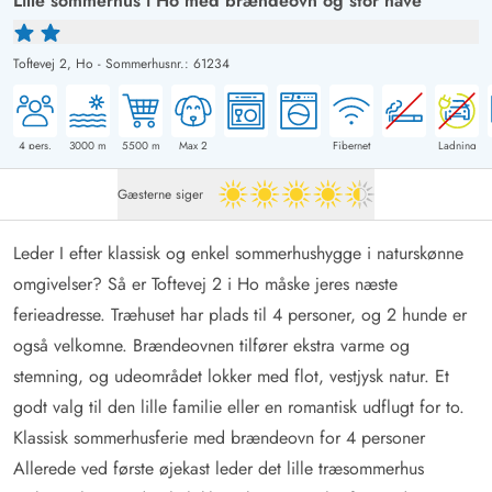
Lille sommerhus i Ho med brændeovn og stor have
Toftevej 2,
Ho
-
Sommerhusnr.: 61234
4
pers.
3000
m
5500
m
Max 2
Fibernet
Ladning
Gæsterne siger
4.5 ud af 5
Leder I efter klassisk og enkel sommerhushygge i naturskønne
omgivelser? Så er Toftevej 2 i Ho måske jeres næste
ferieadresse. Træhuset har plads til 4 personer, og 2 hunde er
også velkomne. Brændeovnen tilfører ekstra varme og
stemning, og udeområdet lokker med flot, vestjysk natur. Et
godt valg til den lille familie eller en romantisk udflugt for to.
Klassisk sommerhusferie med brændeovn for 4 personer
Allerede ved første øjekast leder det lille træsommerhus