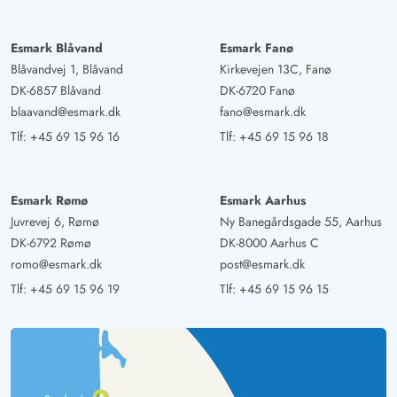
Deutschland
AI Oversat
(Se oprindelig)
Esmark Blåvand
Esmark Fanø
Det var hyggeligt, meget rent, og vi vil booke det igen.
Blåvandvej 1, Blåvand
Kirkevejen 13C, Fanø
DK-6857 Blåvand
DK-6720 Fanø
Heidi Tittelfitz
blaavand@esmark.dk
fano@esmark.dk
4.5 ud af 5
4.5 ud af 5
4.5 out of 5
14/10/2024
Deutschland
Tlf:
+45 69 15 96 16
Tlf:
+45 69 15 96 18
AI Oversat
(Se oprindelig)
Smukt feriehus, beliggende i en skøn beliggenhed og let
Esmark Rømø
Esmark Aarhus
tilgængelig. Alle værelser er mere end tilstrækkelige og
Juvrevej 6, Rømø
Ny Banegårdsgade 55, Aarhus
godt møbleret. I køkkenet er der alt, hvad man har brug
DK-6792 Rømø
DK-8000 Aarhus C
for til det daglige liv.
romo@esmark.dk
post@esmark.dk
Tlf:
+45 69 15 96 19
Tlf:
+45 69 15 96 15
Gast
5 ud af 5
5 ud af 5
5 out of 5
07/10/2024
Deutschland
AI Oversat
(Se oprindelig)
Det er et enkelt men hyggeligt hus!