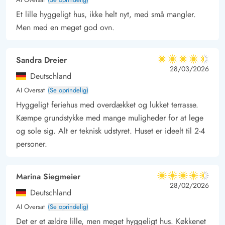
Et lille hyggeligt hus, ikke helt nyt, med små mangler.
Men med en meget god ovn.
Sandra Dreier
4.5 ud af 5
4.5 ud af 5
4.5 out of 5
28/03/2026
Deutschland
AI Oversat
(Se oprindelig)
Hyggeligt feriehus med overdækket og lukket terrasse.
Kæmpe grundstykke med mange muligheder for at lege
og sole sig. Alt er teknisk udstyret. Huset er ideelt til 2-4
personer.
Marina Siegmeier
4.5 ud af 5
4.5 ud af 5
4.5 out of 5
28/02/2026
Deutschland
AI Oversat
(Se oprindelig)
Det er et ældre lille, men meget hyggeligt hus. Køkkenet