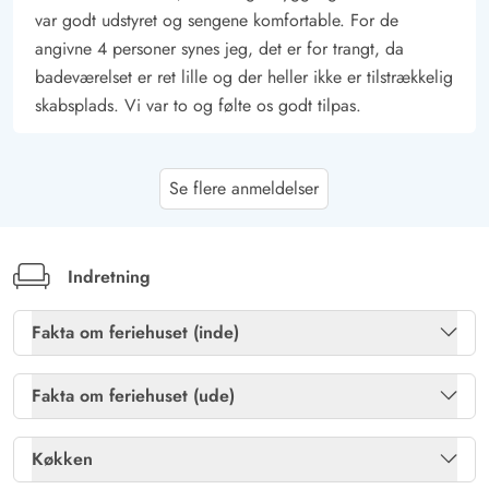
var godt udstyret og sengene komfortable. For de
angivne 4 personer synes jeg, det er for trangt, da
badeværelset er ret lille og der heller ikke er tilstrækkelig
skabsplads. Vi var to og følte os godt tilpas.
Christian Thomassen
5 ud af 5
Se flere anmeldelser
5 ud af 5
5 out of 5
07/02/2026
Deutschland
AI Oversat
(Se oprindelig)
Vi har allerede rejst til Danmark næsten årligt i over 20
Indretning
år. I den tid har vi booket hos næsten alle store
udbydere af ferieboliger i Danmark, fra Blåvand til
Fakta om feriehuset (inde)
Saltum. Dette sommerhus i Ho var indtil nu det billigste
Brændeovn
Ja
hus, vi nogensinde har booket. Det var dog et af de
Fakta om feriehuset (ude)
mest hyggelige og charmerende. Lidt nedslidt, men alt
Gratis fibernet
Ja
Havemøbler
Ja
var meget rent og alting fungerede. Dette hus har en
Køkken
særlig charme og ligger på en smuk, stor grund. Byen
Gratis internet
Ja