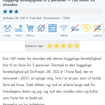
Hyggelig ferielejlighed til 2 personer – 150 meter fra
stranden
Golfvejen 2B, 202 st,
Fanø Bad
-
Sommerhusnr.: 71026
2
pers.
150
m
1600
m
Internet
Ladning
Gæsterne siger
5 ud af 5
Kun 150 meter fra stranden står denne hyggelige ferielejlighed
klar til en ferie for 2 personer. Dermed er den hyggelige
ferielejlighed på Golfvejen 2B, 202 st i Fanø Bad, der er
renoveret i 2021, et oplagt valg, hvis I er et par, som vil holde
ferie på Fanø. Træk stikket, og nyd en ø-ferie langt væk fra
hverdagens stress og jag, og nyd den smukke natur og kultur
som Fanø har at byde på.
Hyggelig og lys indretning