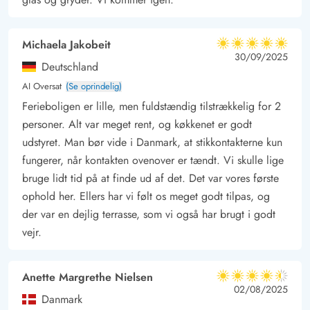
Michaela Jakobeit
5 ud af 5
5 ud af 5
5 out of 5
30/09/2025
Deutschland
AI Oversat
(Se oprindelig)
Ferieboligen er lille, men fuldstændig tilstrækkelig for 2
personer. Alt var meget rent, og køkkenet er godt
udstyret. Man bør vide i Danmark, at stikkontakterne kun
fungerer, når kontakten ovenover er tændt. Vi skulle lige
bruge lidt tid på at finde ud af det. Det var vores første
ophold her. Ellers har vi følt os meget godt tilpas, og
der var en dejlig terrasse, som vi også har brugt i godt
vejr.
Anette Margrethe Nielsen
4.5 ud af 5
4.5 ud af 5
4.5 out of 5
02/08/2025
Danmark