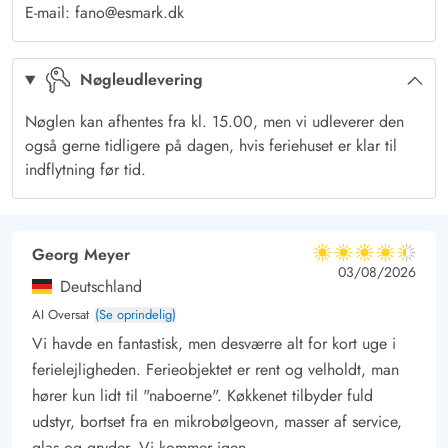
E-mail: fano@esmark.dk
terrasse, der er delvist overdækket. På terrassen står der
havemøbler til jeres rådighed, som I kan finde jer godt til rette
Nøgleudlevering
i, mens I nyder solen og ferien. Her kan I også nyde
aftensmaden på de lune ferieaftener.
Nøglen kan afhentes fra kl. 15.00, men vi udleverer den
Fra ferielejligheden har I kun 150 meter til stranden, som I
også gerne tidligere på dagen, hvis feriehuset er klar til
hurtigt kan nå til fods. På stranden kan I nyde lange gåture i
indflytning før tid.
den friske luft, samle rav, flyve med drage og meget mere.
Når I skal til Fanø, går turen over Esbjerg, hvorfra I skal med
færgen. Færgeturen varer blot 12 minutter, og så er I fremme
Georg Meyer
4.5 ud af 5
4.5 ud af 5
4.5 out of 5
03/08/2026
på Fanø, og ferien kan gå i gang!
Deutschland
AI Oversat
(Se oprindelig)
Vi havde en fantastisk, men desværre alt for kort uge i
ferielejligheden. Ferieobjektet er rent og velholdt, man
hører kun lidt til "naboerne". Køkkenet tilbyder fuld
udstyr, bortset fra en mikrobølgeovn, masser af service,
glas og gryder. Vi kommer igen.