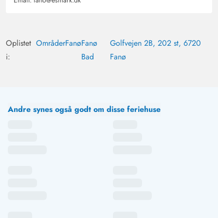
Email:
fano@esmark.dk
Oplistet
Områder
Fanø
Fanø
Golfvejen 2B, 202 st, 6720
i:
Bad
Fanø
Andre synes også godt om disse feriehuse