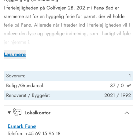
I ferielejligheden på Golfvejen 2B, 202 st i Fanø Bad er
rammerne sat for en hyggelig ferie for parret, der vil holde
ferie på Fanø. Allerede når I træder ind i ferielejligheden vil I
opleve den lyse og hyggelige indretning, som I hurtigt vil føle
jer hjemme i.
Ferielejligheden, der er 37 kvadratmeter stor, blev renoveret i
Læs mere
2021, og her har I et hyggeligt alrum, hvor køkken, stue og
spiseplads er samlet, og hvor I kan tilbringe mange skønne
Soverum:
1
feriestunder med madlavning, spil og film.
Derudover har I 1 soveværelse, der er indrettet med en
Bolig-/Grundareal:
37 / 0 m²
dobbeltseng, hvor I kan få samlet ny energi til jeres kommende
Renoveret /
Byggeår:
2021 /
1992
feriedage på Fanø. Desuden er der 1 badeværelse i
ferielejligheden, der er udstyret med gulvvarme, så I ikke skal
Lokalkontor
fryse fødderne fra morgenstunden.
Esmark Fanø
Skøn terrasse med havemøbler – 150 meter til stranden
Telefon: +45 69 15 96 18
Fra ferielejlighedens alrum kan I træde ud på den skønne