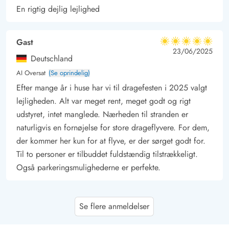
En rigtig dejlig lejlighed
Gast
5 ud af 5
5 ud af 5
5 out of 5
23/06/2025
Deutschland
AI Oversat
(Se oprindelig)
Efter mange år i huse har vi til dragefesten i 2025 valgt
lejligheden. Alt var meget rent, meget godt og rigt
udstyret, intet manglede. Nærheden til stranden er
naturligvis en fornøjelse for store drageflyvere. For dem,
der kommer her kun for at flyve, er der sørget godt for.
Til to personer er tilbuddet fuldstændig tilstrækkeligt.
Også parkeringsmulighederne er perfekte.
Gast
4.5 ud af 5
Se flere anmeldelser
4.5 ud af 5
4.5 out of 5
09/09/2024
Deutschland