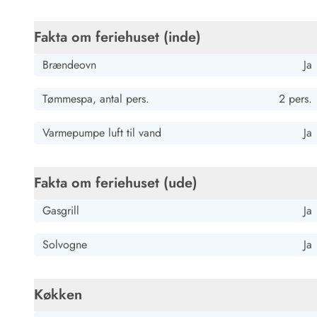
Job hos Esmark
Gast
Fakta om feriehuset (inde)
Deutschland
AI Oversat
(Se oprindelig)
Brændeovn
Ja
Bedre Wi-Fi, Streaming farve-tv
Tømmespa, antal pers.
2 pers.
Gast
Varmepumpe luft til vand
Ja
Deutschland
AI Oversat
(Se oprindelig)
Fakta om feriehuset (ude)
Huset er meget hyggeligt. Rumfordelingen er perfekt. P
indbyder til afslapning. Interiøret er velholdt, men ikke
Gasgrill
Ja
charmerende.
Solvogne
Ja
Køkken