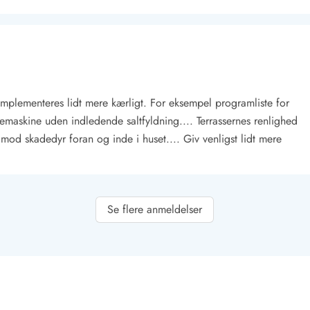
implementeres lidt mere kærligt. For eksempel programliste for
emaskine uden indledende saltfyldning.... Terrassernes renlighed
od skadedyr foran og inde i huset.... Giv venligst lidt mere
Kontakt Blåvand
Kontakt Vejers
Kontakt Henne
Kontakt Rømø
Kontakt
Se flere anmeldelser
t meget roligt område. Hvis man søger ro til afslapning, er dette
, rumfordelingen er meget godt valgt.