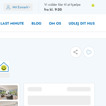
Vi sidder klar til at hjælpe
Mit Esmark
fra kl. 9-20
LAST MINUTE
BLOG
OM OS
UDLEJ DIT HUS
oner
oner
oner
rupper)
en
ien
ien
n