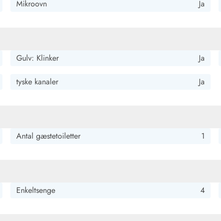
Mikroovn
Ja
Gulv: Klinker
Ja
tyske kanaler
Ja
Antal gæstetoiletter
1
Enkeltsenge
4