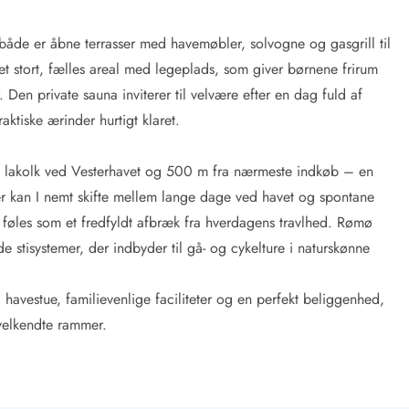
både er åbne terrasser med havemøbler, solvogne og gasgrill til
t stort, fælles areal med legeplads, som giver børnene frirum
 Den private sauna inviterer til velvære efter en dag fuld af
ktiske ærinder hurtigt klaret.
 lakolk ved Vesterhavet og 500 m fra nærmeste indkøb – en
r kan I nemt skifte mellem lange dage ved havet og spontane
n føles som et fredfyldt afbræk fra hverdagens travlhed. Rømø
stisystemer, der indbyder til gå- og cykelture i naturskønne
avestue, familievenlige faciliteter og en perfekt beliggenhed,
velkendte rammer.