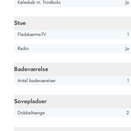
Køleskab m. frostboks
Ja
Stue
Fladskærms-TV
1
Radio
Ja
Badeværelse
Antal badeværelser
1
Sovepladser
Dobbeltsenge
2