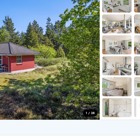
for 4 Personer
Sommerhuse i juleferien
for 6 Personer
Sommerhuse til nytår
for 8 Personer
de Sande
Sommerhuse i Søndervig
 i Henne Strand
Sommerhuse i Lodbjerg
 i Ho
Sommerhuse i Nr. Lyngv
i Houstrup
Sommerhuse på Rømø
 i Houvig
Sommerhuse i Søndervi
å Holmsland Klit
Sommerhuse i Skodbjer
 på Holmsland
Sommerhuse i Thorsmin
 i Hvide Sande
Sommerhuse i Vedersø Kl
 i Jegum
Sommerhuse i Vejers Str
 i Klegod
Sommerhuse i Vester Hu
1 / 28
e hos os