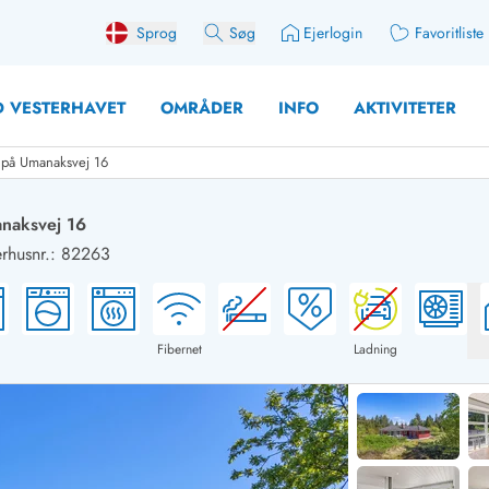
Sprog
Søg
Ejerlogin
Favoritliste
 VESTERHAVET
OMRÅDER
INFO
AKTIVITETER
 på Umanaksvej 16
anaksvej 16
husnr.: 82263
 med søndagsskift
Sommerhuse for 10 pers
med plads til fangsten
Sommerhuse for 12 Pers
med aktivitetsrum
Sommerhuse for 14 Pers
Fibernet
Ladning
med ladestation (elbil)
Store sommerhuse (for g
med brændeovn
Sommerhuse i påskeferi
erhuse
Sommerhuse i sommerfer
 med ydersæsonrabat
Sommerhuse i efterårsfer
for 2 personer
Sommerhuse i vinterferie