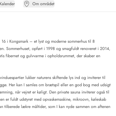
Kalender
Om området
16 i Kongsmark – et lyst og moderne sommerhus til 8
øren. Sommerhuset, opført i 1998 og smagfuldt renoveret i 2014,
atis fibernet og gulvvarme i opholdsrummet, der skaber en
nduespartier lukker naturens skiftende lys ind og inviterer til
hygge. Her kan I samles om brætspil eller en god bog med udsigt
ning, når vejret er køligt. Den private sauna inviterer også til
økken er fuldt udstyret med opvaskemaskine, mikroovn, køleskab
kan tilberede lækre måltider, som I kan nyde sammen om aftenen