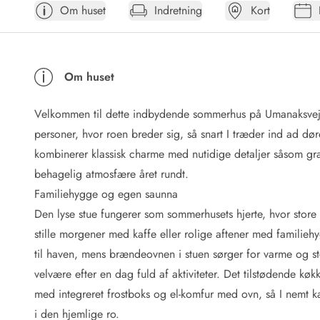
Om huset
Indretning
Kort
Afrejse
Sommerhus ABC
Booking FAQ
Forbrugsafregning (Strøm, vand...)
Om huset
Lån og lej
Pakkeliste
Velkommen til dette indbydende sommerhus på Umanaksvej 
Rengøring
Gavekort
personer, hvor roen breder sig, så snart I træder ind ad d
Book tidligt
kombinerer klassisk charme med nutidige detaljer såsom gr
Lejebetingelser
behagelig atmosfære året rundt.
Info
Familiehygge og egen saunna
Vejret i Danmark
Den lyse stue fungerer som sommerhusets hjerte, hvor store vi
Sæsontider
stille morgener med kaffe eller rolige aftener med familie
Baderegler
Naturbeskyttelse
til haven, mens brændeovnen i stuen sørger for varme og stem
Webcam
velvære efter en dag fuld af aktiviteter. Det tilstødende k
Fotokonkurrence
med integreret frostboks og el-komfur med ovn, så I nemt 
Kort
i den hjemlige ro.