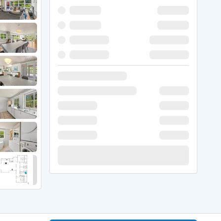
 Hede
ig
g
ge
de
it
and
sby