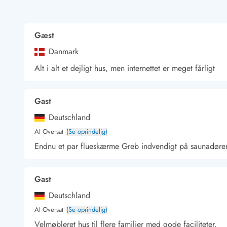
Rav - find det selv langs Vesterhavet
Indendørs legelande
Zoologiske haver og dyreparker
Gæst
Sportsaktiviteter
Danmark
Lystfiskeri på Vestkysten
Bowling
Alt i alt et dejligt hus, men internettet er meget fårligt
Minigolf i Vestjylland
Svømmehaller og badelande
Gast
Golfferie i sommerhus
Fitness og træning
Deutschland
Cykelferie
AI Oversat
(Se oprindelig)
Rideskoler/Ponyridning
Endnu et par flueskærme Greb indvendigt på saunadøren
Surfing
Vandring langs Vestkysten
Vandski for hele familien
Gast
Sejlads langs Vestkysten
Deutschland
Kulturaktiviteter
AI Oversat
(Se oprindelig)
Historiske museer
Velmøbleret hus til flere familier med gode faciliteter.
Kunstmuseer