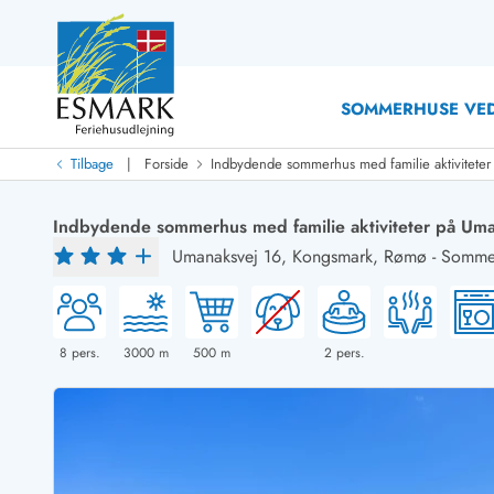
SOMMERHUSE VED
|
Tilbage
Forside
Indbydende sommerhus med familie aktiviteter
Last Minute
Last minute
Indbydende sommerhus med familie aktiviteter på Um
Nyheder
Umanaksvej 16,
Kongsmark, Rømø
-
Sommer
Nyheder hos Esmark
Med swimmingpool
Sommerhuse med hund
Nyrenoverede sommerhuse
Sommerhuse
Sommerhuse med slutrengøring inklusive
Sommerhuse 
Sommerhuse tæt ved vandet
Sommerhuse 
8
pers.
3000
m
500
m
2
pers.
Sommerhuse med internet
Sommerhuse 
Nybyggede sommerhuse
Feriehuse 
Sommerhuse med sauna
Luksussomm
Røgfrie/ikke-ryger sommerhuse
Sommerhuse
Sommerhuse med udsigt
Sommerhuse 