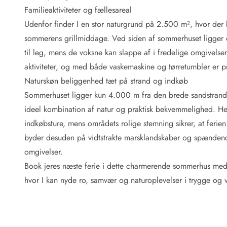
Fordele hos os
Familieaktiviteter og fællesareal
Esmark Rejsecurity
Udenfor finder I en stor naturgrund på 2.500 m², hvor der 
Esmark KidsVIP
Esmark VIP: Fordele og rabataftaler
sommerens grillmiddage. Ved siden af sommerhuset ligger e
Prisgaranti
til leg, mens de voksne kan slappe af i fredelige omgivelser.
Ingen depositum
aktiviteter, og med både vaskemaskine og tørretumbler er pra
Gæsteanmeldelser
Naturskøn beliggenhed tæt på strand og indkøb
Gratis WiFi i ferieområdet
Sommerhuset ligger kun 4.000 m fra den brede sandstrand
Rabat
ideel kombination af natur og praktisk bekvemmelighed. He
We love people!
indkøbsture, mens områdets rolige stemning sikrer, at ferie
Fritidsaktiviteter
byder desuden på vidtstrakte marsklandskaber og spændende 
Esmark VIP partnerfordele
omgivelser.
Esmark KidsVIP
Book jeres næste ferie i dette charmerende sommerhus med h
LEGOLAND® rabat
hvor I kan nyde ro, samvær og naturoplevelser i trygge og 
Ferie med børn
Ferie med hund
Ferie ved stranden
Naturoplevelser