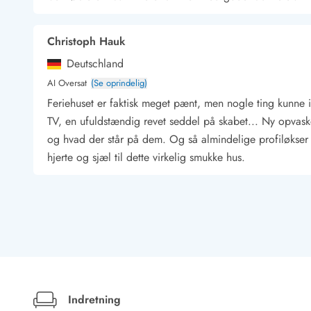
Kunsthåndværk og gallerier
Kulinariske oplevelser
Christoph Hauk
Sandskulpturfestival
Hold jul i sommerhuset
Deutschland
Vikingetiden i Danmark
AI Oversat
(Se oprindelig)
Feriehuset er faktisk meget pænt, men nogle ting kunne 
TV, en ufuldstændig revet seddel på skabet... Ny opvask
og hvad der står på dem. Og så almindelige profiløkser m
Kontakt Bjerregård
Kontakt Søndervig
Kontakt Houstrup
Kontakt Fanø
hjerte og sjæl til dette virkelig smukke hus.
Kontakt, åbningstider og døgnvagt
Feriehusudlejning siden 1965
Bæredygtighed
Burkhard Keller
Gæsterne siger
Deutschland
Nyhedsbrev
AI Oversat
(Se oprindelig)
Sponsorater - Esmark støtter
Lejebetingelser
her finder du et godt udstyret sommerhus, som ligger i e
Persondata- og cookiepolitik
det rette sted. Huset lader faktisk ingen ønsker uopfyldt
Presse
Indretning