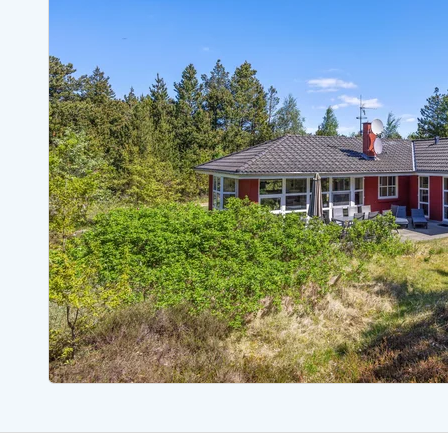
Sommerhuse med spa
Sommerhuse 
Sommerhuse med fredagsskift
Sommerhuse 
Sommerhuse med lørdagsskift
Sommerhuse 
Sommerhuse i Bjerregård
Sommerhuse i Blåvand
Sommerhuse i Hvi
Sommerhuse i Årgab
Sommerhuse
Sommerhuse i Arrild
Sommerhuse
Sommerhuse i Bjerregård
Sommerhuse 
Sommerhuse i Blåvand
Sommerhuse
Sommerhuse i Bork Havn
Sommerhus p
Sommerhuse i Fjand
Sommerhuse
Sommerhuse på Fanø
Sommerhuse
Sommerhuse i Grærup Strand
Sommerhuse
Sommerhuse i Haurvig
Sommerhuse
Esmark Rejsecurity
Esmark KidsVIP
Esmark VIP partnerfordele
Fordel
Praktiske informationer
Åbningstider og døgnvagt
Ankomst