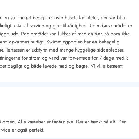
. Vi var meget begejstret over husets faciliteter, der var bl.a.
ækkeligt antal af service og glas til rådighed. Udendørsområdet er
igge ude. Poolområdet kan lukkes af med en dør, så børn ikke
nemt opvarmes hurtigt. Swimmingpoolen har en behagelig
se. Terrassen er udstyret med mange hyggelige siddepladser.
stningerne for strøm og vand var forventede for 7 dage med 3
Kontakt Blåvand
Kontakt Vejers
Kontakt Henne
Kontakt Rømø
Kontakt
det dagligt og både lavede mad og bagte. Vi ville bestemt
 i orden. Alle værelser er fantastiske. Der er tænkt på alt. Der
rvice er også perfekt.