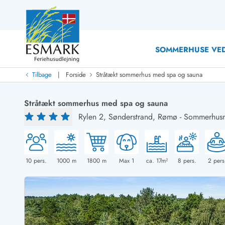
SOMMERHUSE VED
|
Tilbage
Forside
Stråtækt sommerhus med spa og sauna
Last Minute
Last minute
Stråtækt sommerhus med spa og sauna
Nyheder
Rylen 2,
Sønderstrand, Rømø
-
Sommerhusn
Nyheder hos Esmark
Med swimmingpool
Sommerhuse med hund
Nyrenoverede sommerhuse
Sommerhuse
Sommerhuse med slutrengøring inklusive
Sommerhuse 
Sommerhuse tæt ved vandet
Sommerhuse 
10
pers.
1000
m
1800
m
Max 1
ca. 17m²
8
pers.
2
pers
Sommerhuse med internet
Sommerhuse 
Nybyggede sommerhuse
Feriehuse 
Sommerhuse med sauna
Luksussomm
Røgfrie/ikke-ryger sommerhuse
Sommerhuse
Sommerhuse med udsigt
Sommerhuse 