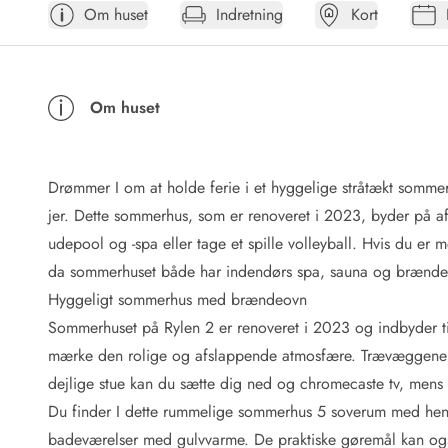
Om huset
Indretning
Kort
Afrejse
Sommerhus ABC
Booking FAQ
Forbrugsafregning (Strøm, vand...)
Om huset
Lån og lej
Pakkeliste
Rengøring
Gavekort
Drømmer I om at holde ferie i et hyggelige stråtækt sommer
Book tidligt
jer. Dette sommerhus, som er renoveret i 2023, byder på af
Lejebetingelser
udepool og -spa eller tage et spille volleyball. Hvis du er 
Info
da sommerhuset både har indendørs spa, sauna og brænde
Vejret i Danmark
Hyggeligt sommerhus med brændeovn
Sæsontider
Sommerhuset på Rylen 2 er renoveret i 2023 og indbyder ti
Baderegler
Naturbeskyttelse
mærke den rolige og afslappende atmosfære. Trævæggene i
Webcam
dejlige stue kan du sætte dig ned og chromecaste tv, mens
Fotokonkurrence
Du finder I dette rummelige sommerhus 5 soverum med hen
Kort
badeværelser med gulvvarme. De praktiske gøremål kan ogs