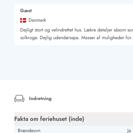
Job hos Esmark
Gæst
Danmark
Dejligt stort og velindrettet hus. Lækre detaljer såsom s
solkroge. Dejlig udendørsspa. Masser af muligheder for 
Katja Mrowka
Deutschland
AI Oversat
(Se oprindelig)
Dette hus er hyggeligt indrettet, køkkenet har alt, hvad
spabad. Derudover en dejlig sauna.
Indretning
Christiane Schäfer
Fakta om feriehuset (inde)
Deutschland
AI Oversat
(Se oprindelig)
Brændeovn
Ja