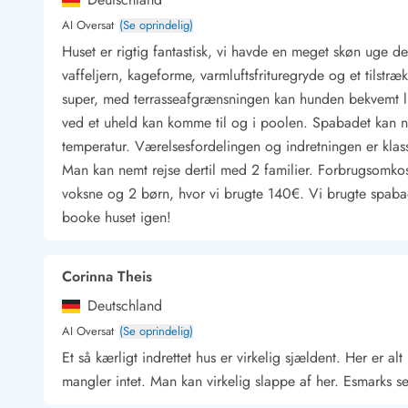
Kunsthåndværk og gallerier
AI Oversat
(Se oprindelig)
Kulinariske oplevelser
Huset er rigtig fantastisk, vi havde en meget skøn uge der
Sandskulpturfestival
vaffeljern, kageforme, varmluftsfrituregryde og et tilstr
Hold jul i sommerhuset
super, med terrasseafgrænsningen kan hunden bekvemt l
Vikingetiden i Danmark
ved et uheld kan komme til og i poolen. Spabadet kan 
temperatur. Værelsesfordelingen og indretningen er klas
Man kan nemt rejse dertil med 2 familier. Forbrugsomko
Kontakt Bjerregård
Kontakt Søndervig
Kontakt Houstrup
Kontakt Fanø
voksne og 2 børn, hvor vi brugte 140€. Vi brugte spaba
Kontakt, åbningstider og døgnvagt
booke huset igen!
Feriehusudlejning siden 1965
Bæredygtighed
Corinna Theis
Gæsterne siger
Nyhedsbrev
Deutschland
Sponsorater - Esmark støtter
AI Oversat
(Se oprindelig)
Lejebetingelser
Et så kærligt indrettet hus er virkelig sjældent. Her er alt
Persondata- og cookiepolitik
mangler intet. Man kan virkelig slappe af her. Esmarks se
Presse