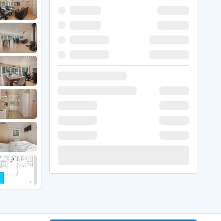
 Hede
ig
g
ge
de
it
and
sby