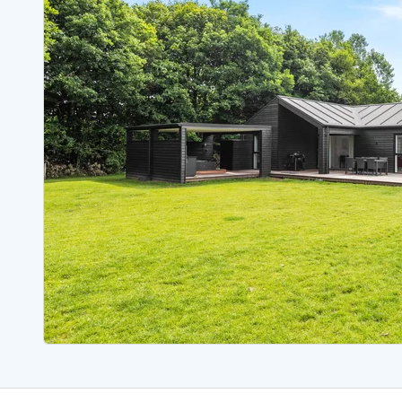
Sommerhuse med spa
Sommerhuse 
Sommerhuse med fredagsskift
Sommerhuse 
Sommerhuse med plads til fangsten
Sommerhuse 
Sommerhuse i Bjerregård
Sommerhuse i Blåvand
Sommerhuse i Hvi
Sommerhuse i Årgab
Sommerhuse
Sommerhuse i Arrild
Sommerhuse
Sommerhuse i Bjerregård
Sommerhuse 
Sommerhuse i Blåvand
Sommerhuse
Sommerhuse i Bork Havn
Sommerhus p
Sommerhuse i Fjand
Sommerhuse
Sommerhuse på Fanø
Sommerhuse
Sommerhuse i Grærup Strand
Sommerhuse
Sommerhuse i Haurvig
Sommerhuse
Esmark Rejsecurity
Esmark KidsVIP
Esmark VIP partnerfordele
Fordel
Praktiske informationer
Åbningstider og døgnvagt
Ankomst