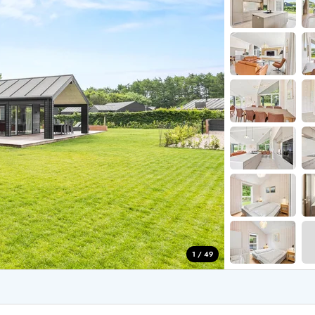
for 6 Personer
Sommerhuse til nytår
for 8 Personer
for 10 personer
de Sande
Sommerhuse i Søndervig
 i Henne Strand
Sommerhuse i Lodbjerg
 i Ho
Sommerhuse i Nr. Lyngv
i Houstrup
Sommerhuse på Rømø
 i Houvig
Sommerhuse i Søndervi
å Holmsland Klit
Sommerhuse i Skodbjer
 på Holmsland
Sommerhuse i Thorsmin
 i Hvide Sande
Sommerhuse i Vedersø Kl
 i Jegum
Sommerhuse i Vejers Str
 i Klegod
Sommerhuse i Vester Hu
1 / 49
e hos os