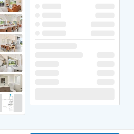
 Hede
ig
g
ge
de
it
and
sby