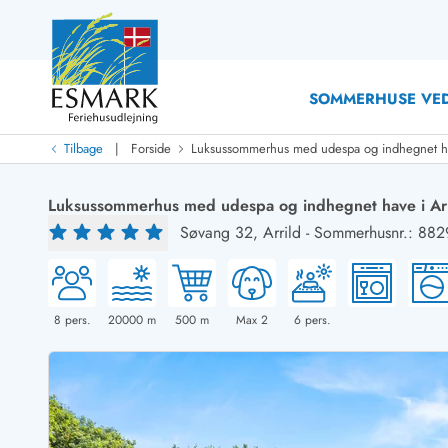
SOMMERHUSE VED
|
Tilbage
Forside
Luksussommerhus med udespa og indhegnet ha
Last Minute
Last minute
Luksussommerhus med udespa og indhegnet have i Arr
Nyheder
Søvang 32,
Arrild
-
Sommerhusnr.: 882
Nyheder hos Esmark
Med swimmingpool
Sommerhuse med hund
Nyrenoverede sommerhuse
Sommerhuse
Sommerhuse med slutrengøring inklusive
Sommerhuse 
Sommerhuse tæt ved vandet
Sommerhuse 
8
pers.
20000
m
500
m
Max 2
6
pers.
Sommerhuse med internet
Feriehuse 
Nybyggede sommerhuse
Luksussomm
Sommerhuse med sauna
Sommerhuse
Røgfrie/ikke-ryger sommerhuse
Sommerhuse 
Sommerhuse med udsigt
Sommerhuse 