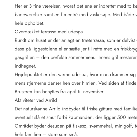
Fordele hos os
Her er 3 fine værelser, hvoraf det ene er indrettet med to kø
Esmark Rejsecurity
badeværelser samt en fin entré med vaskesøjle. Med både va
Esmark KidsVIP
Esmark VIP: Fordele og rabataftaler
hele opholdet.
Prisgaranti
Overdækket terrasse med udespa
Ingen depositum
Rundt om huset er der anlagt en træterrasse, som er delvist 
Gæsteanmeldelser
dase på liggestolene eller sætte jer til rette med en friskb
Gratis WiFi i ferieområdet
gasgrillen – den perfekte sommermenu. Imens grillmesteren 
Rabat
indhegnet.
We love people!
Højdepunktet er den varme udespa, hvor man drømmer sig
Fritidsaktiviteter
mens stjernerne danser hen over himlen. Ved siden af finder I
Esmark VIP partnerfordele
Bruseren kan benyttes fra april til november.
Esmark KidsVIP
Aktiviteter ved Arrild
LEGOLAND® rabat
Det naturskønne Arrild indbyder til friske gåture med famil
Ferie med børn
eventuelt slå et smut forbi købmanden, der ligger 500 mete
Ferie med hund
Ferie ved stranden
Området byder desuden på fiskesø, svømmehal, minigolf, te
Naturoplevelser
hele familien – store som små.