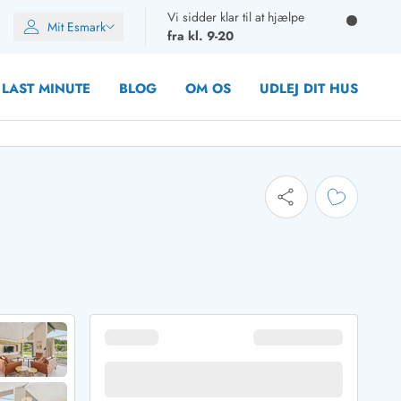
Vi sidder klar til at hjælpe
Mit Esmark
fra kl. 9-20
LAST MINUTE
BLOG
OM OS
UDLEJ DIT HUS
oner
oner
rupper)
en
ien
ien
n