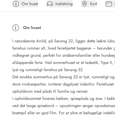
Om huset
Indretning
Kort
Afrejse
Sommerhus ABC
Booking FAQ
Forbrugsafregning (Strøm, vand...)
Om huset
Lån og lej
Pakkeliste
I naturskønne Arrild, på Søvang 32, ligger dette lækre lu
Rengøring
Gavekort
feriehus rummer alt, hvad feriehjertet begærer – herunder 
Book tidligt
indhegnet grund, perfekt for småbørnsfamilier eller hundee
Lejebetingelser
afslappende ferie. Ved sommerhuset er et ladestik, Type II,
Info
Lyst og rummeligt feriehus på Søvang 32
Vejret i Danmark
Det smukke sommerhus på Søvang 32 er lyst, rummeligt og sup
Sæsontider
store vinduespartier, inviterer dagslyset indenfor. Feriehuse
Baderegler
Naturbeskyttelse
opholdsrum med plads til familie og venner.
Webcam
I opholdsrummet forenes køkken, spiseplads og stue. I køkken
Fotokonkurrence
ved det lange spisebord – oprydningen sørger opvaskemaskine
Kort
brætspil eller en god film. For at sikre et behageligt ind