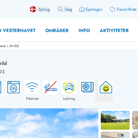
Sprog
Søg
Ejerlogin
Favoritliste
 VESTERHAVET
OMRÅDER
INFO
AKTIVITETER
ve i Arrild
ild
93
 med søndagsskift
Sommerhuse for 12 Pers
med aktivitetsrum
Sommerhuse for 14 Pers
med ladestation (elbil)
Store sommerhuse (for g
Fibernet
Ladning
med brændeovn
Sommerhuse i påskeferi
erhuse
Sommerhuse i sommerfer
 med ydersæsonrabat
Sommerhuse i efterårsfer
for 2 personer
Sommerhuse i vinterferie
for 4 Personer
Sommerhuse i juleferien