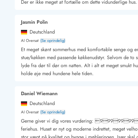
Der er ikke meget at fortælle om dette vidunderlige hus
Kunsthåndværk og gallerier
Kulinariske oplevelser
Sandskulpturfestival
Jasmin Polin
Hold jul i sommerhuset
Deutschland
Vikingetiden i Danmark
AI Oversat
(Se oprindelig)
Et meget skønt sommerhus med komfortable senge og en 
stue/køkken med passende køkkenudstyr. Selvom de to s
Kontakt Bjerregård
Kontakt Søndervig
Kontakt Houstrup
Kontakt Fanø
lyde fra dør til dør om natten. Alt i alt et meget smukt
Kontakt, åbningstider og døgnvagt
holde øje med hundene hele tiden.
Feriehusudlejning siden 1965
Bæredygtighed
Daniel Wiemann
Gæsterne siger
Nyhedsbrev
Deutschland
Sponsorater - Esmark støtter
AI Oversat
(Se oprindelig)
Lejebetingelser
Gerne giver vi dig vores vurdering: 999999999 
Persondata- og cookiepolitik
feriehus. Huset er nyt og moderne indrettet, meget velho
Presse
stor vægt på kvalitet og hygge i møbleringen. Især ska