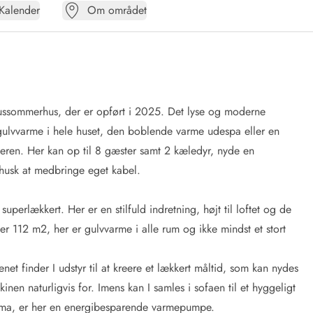
Kalender
Om området
ksussommerhus, der er opført i 2025. Det lyse og moderne
gulvvarme i hele huset, den boblende varme udespa eller en
jeren. Her kan op til 8 gæster samt 2 kæledyr, nyde en
 husk at medbringe eget kabel.
erlækkert. Her er en stilfuld indretning, højt til loftet og de
t er 112 m2, her er gulvvarme i alle rum og ikke mindst et stort
et finder I udstyr til at kreere et lækkert måltid, som kan nydes
n naturligvis for. Imens kan I samles i sofaen til et hyggeligt
eklima, er her en energibesparende varmepumpe.