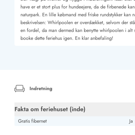
Job hos Esmark
have er et stort plus for hundeejere, da de firbenede kan b
naturpark. En lille købmand med friske rundstykker kan nås
beskrivelsen: Whirlpoolen er overdækket, selvom der står 
en fordel, da man dermed kan benytte whirlpoolen i alt slags
booke dette feriehus igen. En klar anbefaling!
Indretning
Fakta om feriehuset (inde)
Gratis fibernet
Ja