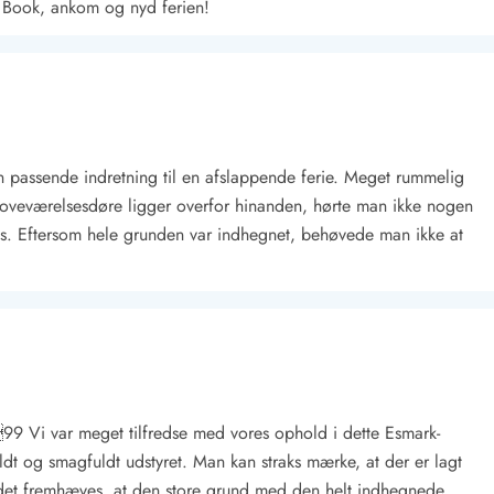
. Book, ankom og nyd ferien!
passende indretning til en afslappende ferie. Meget rummelig
oveværelsesdøre ligger overfor hinanden, hørte man ikke nogen
Kontakt Blåvand
Kontakt Vejers
Kontakt Henne
Kontakt Rømø
Kontakt
 hus. Eftersom hele grunden var indhegnet, behøvede man ikke at
Vi var meget tilfredse med vores ophold i dette Esmark-
ldt og smagfuldt udstyret. Man kan straks mærke, at der er lagt
l det fremhæves, at den store grund med den helt indhegnede