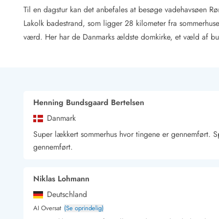
Rav - find det selv langs Vesterhavet
Til en dagstur kan det anbefales at besøge vadehavsøen R
Indendørs legelande
Lakolk badestrand, som ligger 28 kilometer fra sommerhus
Zoologiske haver og dyreparker
værd. Her har de Danmarks ældste domkirke, et væld af bu
Sportsaktiviteter
Lystfiskeri på Vestkysten
Bowling
Minigolf i Vestjylland
Svømmehaller og badelande
Golfferie i sommerhus
Henning Bundsgaard Bertelsen
Fitness og træning
Danmark
Cykelferie
Super lækkert sommerhus hvor tingene er gennemført. S
Rideskoler/Ponyridning
Surfing
gennemført.
Vandring langs Vestkysten
Vandski for hele familien
Niklas Lohmann
Sejlads langs Vestkysten
Kulturaktiviteter
Deutschland
Historiske museer
AI Oversat
(Se oprindelig)
Kunstmuseer