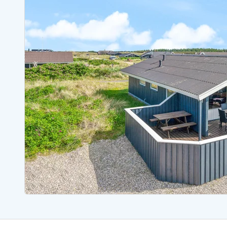
Sommerhuse med spa
Sommerhuse 
Sommerhuse med fredagsskift
Sommerhuse 
Sommerhuse med lørdagsskift
Sommerhuse 
Sommerhuse i Bjerregård
Sommerhuse i Blåvand
Sommerhuse i Hvi
Sommerhuse i Årgab
Sommerhuse
Sommerhuse i Arrild
Sommerhuse
Sommerhuse i Bjerregård
Sommerhuse 
Sommerhuse i Blåvand
Sommerhuse
Sommerhuse i Bork Havn
Sommerhus p
Sommerhuse i Fjand
Sommerhuse
Sommerhuse på Fanø
Sommerhuse
Sommerhuse i Grærup Strand
Sommerhuse
Sommerhuse i Haurvig
Sommerhuse
Esmark Rejsecurity
Esmark KidsVIP
Esmark VIP partnerfordele
Fordel
Praktiske informationer
Åbningstider og døgnvagt
Ankomst