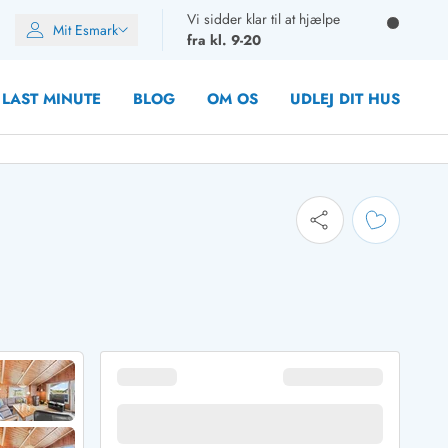
Vi sidder klar til at hjælpe
Mit Esmark
fra kl. 9-20
LAST MINUTE
BLOG
OM OS
UDLEJ DIT HUS
oner
oner
oner
rupper)
en
ien
ien
n