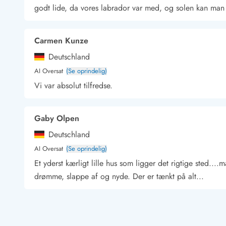
godt lide, da vores labrador var med, og solen kan man 
Kunsthåndværk og gallerier
Kulinariske oplevelser
Sandskulpturfestival
Carmen Kunze
Hold jul i sommerhuset
Deutschland
Vikingetiden i Danmark
AI Oversat
(Se oprindelig)
Vi var absolut tilfredse.
Kontakt Bjerregård
Kontakt Søndervig
Kontakt Houstrup
Kontakt Fanø
Gaby Olpen
Kontakt, åbningstider og døgnvagt
Feriehusudlejning siden 1965
Deutschland
Bæredygtighed
AI Oversat
(Se oprindelig)
Gæsterne siger
Et yderst kærligt lille hus som ligger det rigtige sted...
Nyhedsbrev
drømme, slappe af og nyde. Der er tænkt på alt...
Sponsorater - Esmark støtter
Lejebetingelser
Persondata- og cookiepolitik
Marion Tietjen
Presse
Deutschland