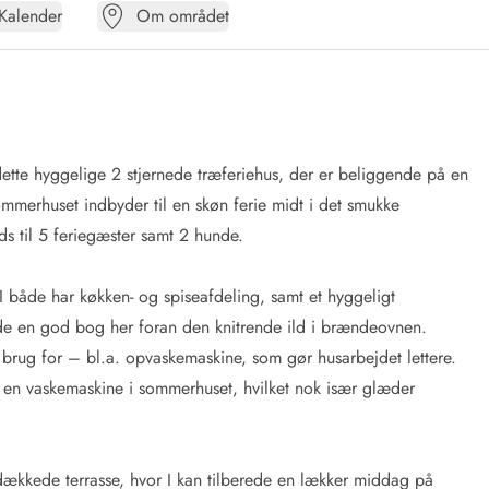
Kalender
Om området
dette hyggelige 2 stjernede træferiehus, der er beliggende på en
mmerhuset indbyder til en skøn ferie midt i det smukke
s til 5 feriegæster samt 2 hunde.
 både har køkken- og spiseafdeling, samt et hyggeligt
de en god bog her foran den knitrende ild i brændeovnen.
r brug for – bl.a. opvaskemaskine, som gør husarbejdet lettere.
is en vaskemaskine i sommerhuset, hvilket nok især glæder
dækkede terrasse, hvor I kan tilberede en lækker middag på