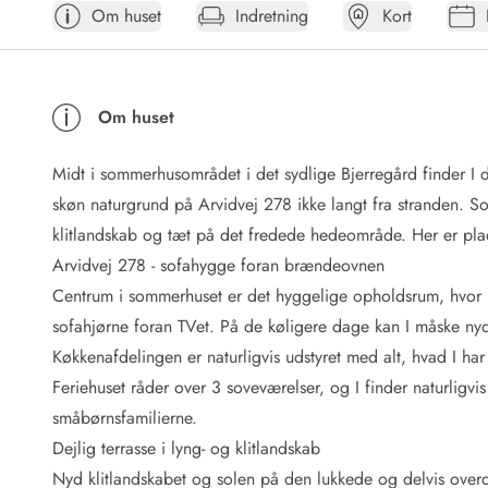
Om huset
Indretning
Kort
Afrejse
Sommerhus ABC
Booking FAQ
Forbrugsafregning (Strøm, vand...)
Om huset
Lån og lej
Pakkeliste
Midt i sommerhusområdet i det sydlige Bjerregård finder I 
Rengøring
Gavekort
skøn naturgrund på Arvidvej 278 ikke langt fra stranden. So
Book tidligt
klitlandskab og tæt på det fredede hedeområde. Her er plad
Lejebetingelser
Arvidvej 278 - sofahygge foran brændeovnen
Info
Centrum i sommerhuset er det hyggelige opholdsrum, hvor I
Vejret i Danmark
sofahjørne foran TVet. På de køligere dage kan I måske ny
Sæsontider
Køkkenafdelingen er naturligvis udstyret med alt, hvad I ha
Baderegler
Naturbeskyttelse
Feriehuset råder over 3 soveværelser, og I finder naturligv
Webcam
småbørnsfamilierne.
Fotokonkurrence
Dejlig terrasse i lyng- og klitlandskab
Kort
Nyd klitlandskabet og solen på den lukkede og delvis over