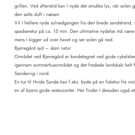
Fordele hos os
grillen. Ved aftenstid kan I nyde det smukke lys, når solen
Esmark Rejsecurity
den salte duft i næsen.
Esmark KidsVIP
Esmark VIP: Fordele og rabataftaler
Vil I hellere nyde solnedgangen fra den brede sandstrand, 
Prisgaranti
spadseretur på ca. 15 min. Den ultimative nydelse må være e
Ingen depositum
mens I kigger ud over havet og ser solen gå ned.
Gæsteanmeldelser
Bjerregård syd – skøn natur
Gratis WiFi i ferieområdet
Området ved Bjerregård er kendetegnet ved gode cykelstier –
Rabat
igennem sommerhusområdet og det fredede landskab helt f
We love people!
Søndervig i nord.
Fritidsaktiviteter
En tur til Hvide Sande kan f.eks. byde på en fisketur fra m
Esmark VIP partnerfordele
en af byens gode restauranter. Her finder I desuden også et 
Esmark KidsVIP
LEGOLAND® rabat
Ferie med børn
Ferie med hund
Ferie ved stranden
Naturoplevelser