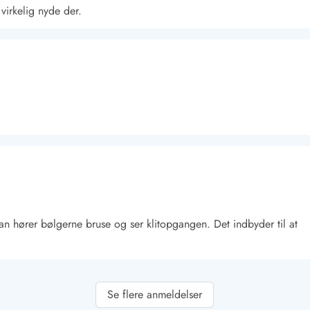
virkelig nyde der.
Kontakt Blåvand
Kontakt Vejers
Kontakt Henne
Kontakt Rømø
Kontakt
.man hører bølgerne bruse og ser klitopgangen. Det indbyder til at
Se flere anmeldelser