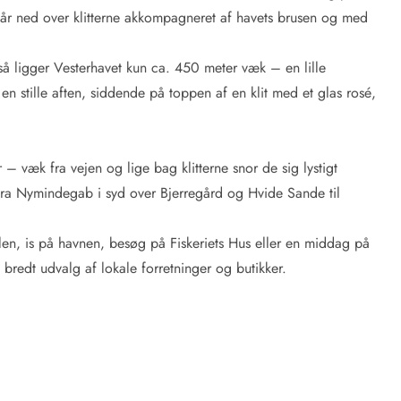
 går ned over klitterne akkompagneret af havets brusen og med
så ligger Vesterhavet kun ca. 450 meter væk – en lille
n stille aften, siddende på toppen af en klit med et glas rosé,
 væk fra vejen og lige bag klitterne snor de sig lystigt
ra Nymindegab i syd over Bjerregård og Hvide Sande til
olen, is på havnen, besøg på Fiskeriets Hus eller en middag på
bredt udvalg af lokale forretninger og butikker.