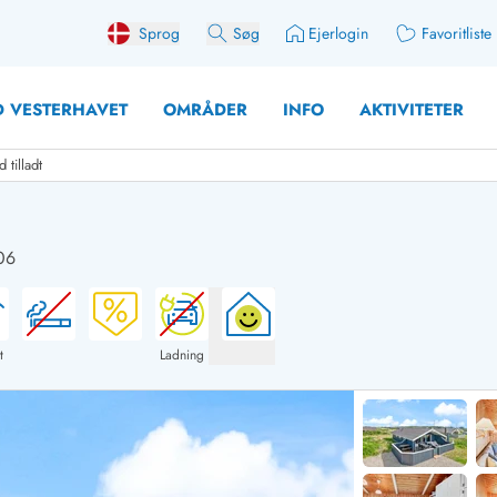
Sprog
Søg
Ejerlogin
Favoritliste
 VESTERHAVET
OMRÅDER
INFO
AKTIVITETER
tilladt
06
 med søndagsskift
Sommerhuse for 10 pers
med plads til fangsten
Sommerhuse for 12 Pers
med aktivitetsrum
Sommerhuse for 14 Pers
t
Ladning
med ladestation (elbil)
Store sommerhuse (for g
med brændeovn
Sommerhuse i påskeferi
erhuse
Sommerhuse i sommerfer
 med ydersæsonrabat
Sommerhuse i efterårsfer
for 2 personer
Sommerhuse i vinterferie