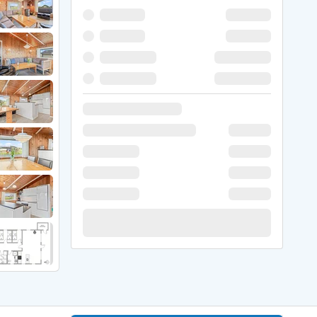
 Hede
ig
g
ge
de
it
and
sby