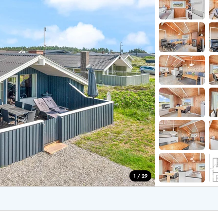
for 4 Personer
Sommerhuse i juleferien
for 6 Personer
Sommerhuse til nytår
for 8 Personer
de Sande
Sommerhuse i Søndervig
 i Henne Strand
Sommerhuse i Lodbjerg
 i Ho
Sommerhuse i Nr. Lyngv
i Houstrup
Sommerhuse på Rømø
 i Houvig
Sommerhuse i Søndervi
å Holmsland Klit
Sommerhuse i Skodbjer
 på Holmsland
Sommerhuse i Thorsmin
 i Hvide Sande
Sommerhuse i Vedersø Kl
 i Jegum
Sommerhuse i Vejers Str
 i Klegod
Sommerhuse i Vester Hu
1 / 29
e hos os