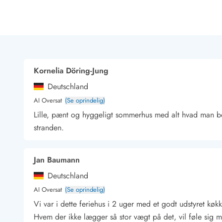
Rav - find det selv langs Vesterhavet
Indendørs legelande
Zoologiske haver og dyreparker
Sportsaktiviteter
Lystfiskeri på Vestkysten
Bowling
Kornelia Döring-Jung
Minigolf i Vestjylland
Deutschland
Svømmehaller og badelande
Golfferie i sommerhus
AI Oversat
(Se oprindelig)
Fitness og træning
Lille, pænt og hyggeligt sommerhus med alt hvad man beh
Cykelferie
stranden.
Rideskoler/Ponyridning
Surfing
Jan Baumann
Vandring langs Vestkysten
Vandski for hele familien
Deutschland
Sejlads langs Vestkysten
AI Oversat
(Se oprindelig)
Kulturaktiviteter
Vi var i dette feriehus i 2 uger med et godt udstyret køk
Historiske museer
Hvem der ikke lægger så stor vægt på det, vil føle sig m
Kunstmuseer