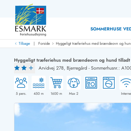
SOMMERHUSE VED
|
Tilbage
Forside
Hyggeligt træferiehus med brændeovn og hund 
Last Minute
Last minute
Hyggeligt træferiehus med brændeovn og hund tilladt
Nyheder
Arvidvej 278,
Bjerregård
-
Sommerhusnr.: A10
Nyheder hos Esmark
Med swimmingpool
Sommerhuse med hund
Nyrenoverede sommerhuse
Sommerhuse
Sommerhuse med slutrengøring inklusive
Sommerhuse 
Sommerhuse tæt ved vandet
Sommerhuse 
5
pers.
450
m
1600
m
Max 2
Interne
Sommerhuse med internet
Sommerhuse 
Nybyggede sommerhuse
Feriehuse 
Sommerhuse med sauna
Luksussomm
Røgfrie/ikke-ryger sommerhuse
Sommerhuse
Sommerhuse med udsigt
Sommerhuse 